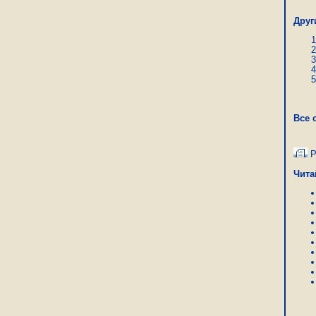
Друг
Все 
Р
Чита