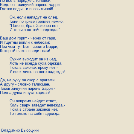
адут на след,

 треплет нежно:

. Законов нет -

тебя надежда!"

ит он из бед,

а суха одежда.

ах проку нет -

а него надежда!

найдет ответ,

ведет невежда,-

е законов нет,

		То только на себя надежда.
димир Высоцкий