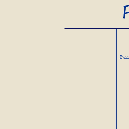
Русс
	Живет живучий парень Барри,

	Не вылезая из седла,

	По горло он богат долгами,

	Но если спросишь, как дела, -

		Поглажива
		Сквозь зубы пр
		"Пока еще 
		То только на 
	Он кручен-верчен, бит о камни,
