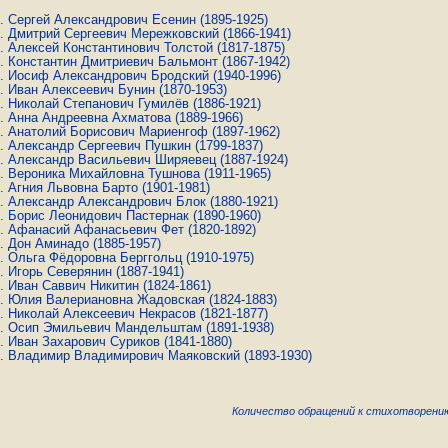
Сергей Александрович Есенин
(1895-1925)
Дмитрий Сергеевич Мережковский
(1866-1941)
Алексей Константинович Толстой
(1817-1875)
Константин Дмитриевич Бальмонт
(1867-1942)
Иосиф Александрович Бродский
(1940-1996)
Иван Алексеевич Бунин
(1870-1953)
Николай Степанович Гумилёв
(1886-1921)
Анна Андреевна Ахматова
(1889-1966)
Анатолий Борисович Мариенгоф
(1897-1962)
Александр Сергеевич Пушкин
(1799-1837)
Александр Васильевич Ширяевец
(1887-1924)
Вероника Михайловна Тушнова
(1911-1965)
Агния Львовна Барто
(1901-1981)
Александр Александрович Блок
(1880-1921)
Борис Леонидович Пастернак
(1890-1960)
Афанасий Афанасьевич Фет
(1820-1892)
Дон Аминадо
(1885-1957)
Ольга Фёдоровна Берггольц
(1910-1975)
Игорь Северянин
(1887-1941)
Иван Саввич Никитин
(1824-1861)
Юлия Валериановна Жадовская
(1824-1883)
Николай Алексеевич Некрасов
(1821-1877)
Осип Эмильевич Мандельштам
(1891-1938)
Иван Захарович Суриков
(1841-1880)
Владимир Владимирович Маяковский
(1893-1930)
Количество обращений к стихотворению