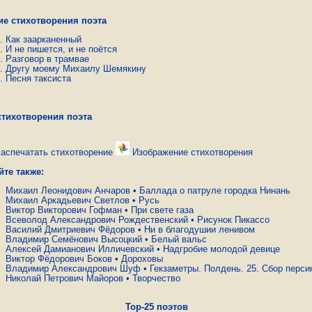
ие стихотворения поэта
Как заарканенный
И не пишется, и не поётся
Разговор в трамвае
Другу моему Михаилу Шемякину
Песня таксиста
стихотворения поэта
аспечатать стихотворение
Изображение стихотворения
йте также:
Михаил Леонидович Анчаров
•
Баллада о патруле городка Нинань
Михаил Аркадьевич Светлов
•
Русь
Виктор Викторович Гофман
•
При свете газа
Всеволод Александрович Рождественский
•
Рисунок Пикассо
Василий Дмитриевич Фёдоров
•
Ни в благодушии ленивом
Владимир Семёнович Высоцкий
•
Белый вальс
Алексей Дамианович Илличевский
•
Надгробие молодой девице
Виктор Фёдорович Боков
•
Дороховы
Владимир Александрович Шуф
•
Гекзаметры. Полдень. 25. Сбор перси
Николай Петрович Майоров
•
Творчество
Top-25 поэтов