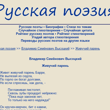
Русские поэты
•
Биографии
•
Стихи по темам
Случайное стихотворение
•
Случайная цитата
Рейтинг русских поэтов
•
Рейтинг стихотворений
Угадай автора стихотворения
Переводы русских поэтов на другие языки
кая поэзия
>>
Владимир Семёнович Высоцкий
>>
Живучий парень
Владимир Семёнович Высоцкий
Живучий парень
я пистолет,

оцедит небрежно:

законов нет,

него надежда!"
