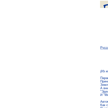
Русс
(Из 
Пара
Приня
Земл
А вни
"Эде
И "Ме
Авто
Как с