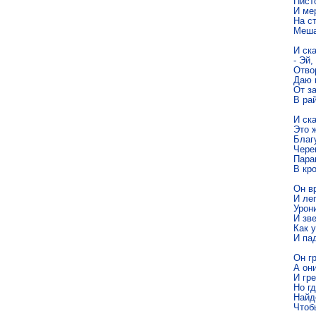
Писто
И ме
На ст
Меша
И ска
- Эй,
Отвор
Даю 
От за
В рай
И ска
Это ж
Благ
Череп
Пара
В кро
Он в
И лег
Урони
И зве
Как у
И пад
Он г
А они
И гр
Но гд
Найд
Чтоб