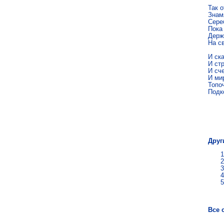
Так о
Знамя
Сере
Пока 
Держи
На св
И ска
И стр
И сче
И ми
Топоч
Подк
Мих
Друг
Все 