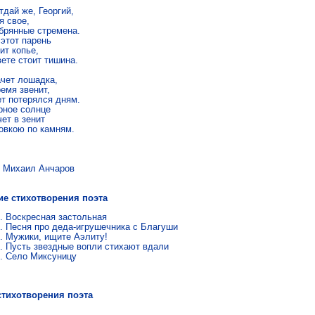
тдай же, Георгий,

 свое,

брянные стремена.

этот парень

т копье,

ете стоит тишина.

чет лошадка,

емя звенит,

т потерялся дням.

рное солнце

ет в зенит

овкою по камням.
аил Анчаров
ие стихотворения поэта
Воскресная застольная
Песня про деда-игрушечника с Благуши
Мужики, ищите Аэлиту!
Пусть звездные вопли стихают вдали
Село Миксуницу
стихотворения поэта