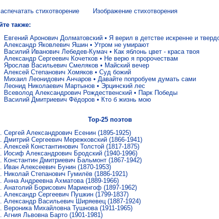
аспечатать стихотворение
Изображение стихотворения
йте также:
Евгений Аронович Долматовский
•
Я верил в детстве искренне и тверд
Александр Яковлевич Яшин
•
Утром не умирают
Василий Иванович Лебедев-Кумач
•
Как яблонь цвет - краса твоя
Александр Сергеевич Кочетков
•
Не верю я пророчествам
Ярослав Васильевич Смеляков
•
Майский вечер
Алексей Степанович Хомяков
•
Суд божий
Михаил Леонидович Анчаров
•
Давайте попробуем думать сами
Леонид Николаевич Мартынов
•
Эрцинский лес
Всеволод Александрович Рождественский
•
Парк Победы
Василий Дмитриевич Фёдоров
•
Кто б жизнь мою
Top-25 поэтов
Сергей Александрович Есенин
(1895-1925)
Дмитрий Сергеевич Мережковский
(1866-1941)
Алексей Константинович Толстой
(1817-1875)
Иосиф Александрович Бродский
(1940-1996)
Константин Дмитриевич Бальмонт
(1867-1942)
Иван Алексеевич Бунин
(1870-1953)
Николай Степанович Гумилёв
(1886-1921)
Анна Андреевна Ахматова
(1889-1966)
Анатолий Борисович Мариенгоф
(1897-1962)
Александр Сергеевич Пушкин
(1799-1837)
Александр Васильевич Ширяевец
(1887-1924)
Вероника Михайловна Тушнова
(1911-1965)
Агния Львовна Барто
(1901-1981)