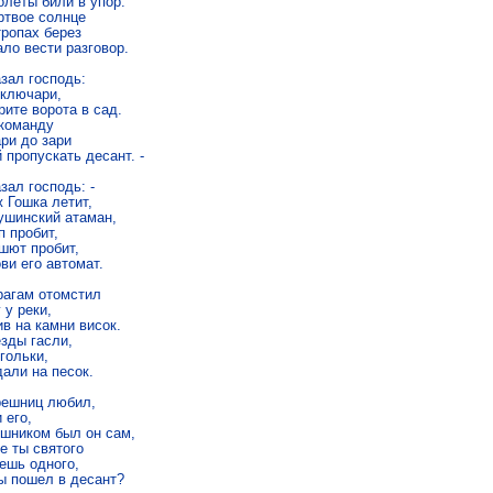
леты били в упор.

ртвое солнце

ропах берез

ло вести разговор.

зал господь:

 ключари,

ите ворота в сад.

команду

ри до зари

 пропускать десант. -

зал господь: -

 Гошка летит,

ушинский атаман,

 пробит,

шют пробит,

ви его автомат.

рагам отомстил

 у реки,

в на камни висок.

зды гасли,

гольки,

али на песок.

решниц любил,

 его,

ешником был он сам,

е ты святого

ешь одного,

ы пошел в десант?
