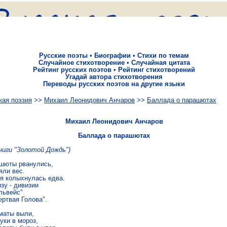
Русские поэты
•
Биографии
•
Стихи по темам
Случайное стихотворение
•
Случайная цитата
Рейтинг русских поэтов
•
Рейтинг стихотворений
Угадай автора стихотворения
Переводы русских поэтов на другие языки
кая поэзия
>>
Михаил Леонидович Анчаров
>>
Баллада о парашютах
Михаил Леонидович Анчаров
Баллада о парашютах
книги "Золотой Дождь")
шюты рванулись,

ли вес.

я колыхнулась едва.

зу - дивизии

львейс"

ртвая Голова".

маты выли,

уки в мороз,
