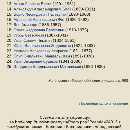
(1901-1981)
Агния Львовна Барто
(1880-1921)
Александр Александрович Блок
(1890-1960)
Борис Леонидович Пастернак
(1820-1892)
Афанасий Афанасьевич Фет
(1885-1957)
Дон Аминадо
(1910-1975)
Ольга Фёдоровна Берггольц
(1887-1941)
Игорь Северянин
(1824-1861)
Иван Саввич Никитин
(1824-1883)
Юлия Валериановна Жадовская
(1821-1877)
Николай Алексеевич Некрасов
(1891-1938)
Осип Эмильевич Мандельштам
(1841-1880)
Иван Захарович Суриков
(1893-1930)
Владимир Владимирович Маяковский
Количество обращений к стихотворению: 988
Последние стихотворения
Ссылка на эту страницу:
<a href='http://russian-poetry.ru/Poem.php?PoemId=24913'>
<b>Русская поэзия. Валериан Валерианович Бородаевский.