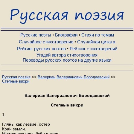
Русские поэты
Биографии
Русские поэты
Биографии
Стихи по темам
•
•
Случайное стихотворение
Случайная цитата
•
Рейтинг русских поэтов
Рейтинг стихотворений
•
Стихи по темам
Угадай автора стихотворения
Переводы русских поэтов на другие языки
Случайное стихотворение
>>
>>
Русская поэзия
Валериан Валерианович Бородаевский
Степные вихри
Случайная цитата
Валериан Валерианович Бородаевский
Рейтинг русских поэтов
Степные вихри
1.
Рейтинг стихотворений
Глянь: как лезвие, остер
Край земли.
Мчится всадник, буйн и скор,