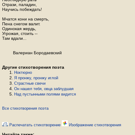
Отрази, паладин,
Научись побеждать!
Мчатся кони на смерть,
Пена снегом валит.
Одинокая жердь,
Угрожая, стоить --
Там вдали...
Валериан Бородаевский
Другие стихотворения поэта
Ноктюрно
Я пронжу, пронжу иглой
Страстные свечи
Он нашел тебя, овца заблудшая
Над пустынными полями видится
Все стихотворения поэта
Распечатать стихотворение
Изображение стихотворения
Читайте также: