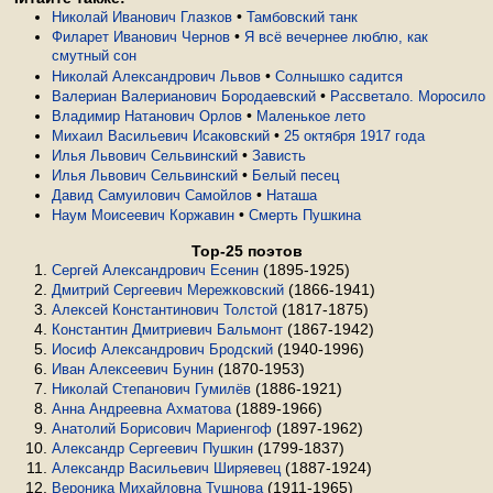
•
Николай Иванович Глазков
Тамбовский танк
•
Филарет Иванович Чернов
Я всё вечернее люблю, как
смутный сон
•
Николай Александрович Львов
Солнышко садится
•
Валериан Валерианович Бородаевский
Рассветало. Моросило
•
Владимир Натанович Орлов
Маленькое лето
•
Михаил Васильевич Исаковский
25 октября 1917 года
•
Илья Львович Сельвинский
Зависть
•
Илья Львович Сельвинский
Белый песец
•
Давид Самуилович Самойлов
Наташа
•
Наум Моисеевич Коржавин
Смерть Пушкина
Top-25 поэтов
(1895-1925)
Сергей Александрович Есенин
(1866-1941)
Дмитрий Сергеевич Мережковский
(1817-1875)
Алексей Константинович Толстой
(1867-1942)
Константин Дмитриевич Бальмонт
(1940-1996)
Иосиф Александрович Бродский
(1870-1953)
Иван Алексеевич Бунин
(1886-1921)
Николай Степанович Гумилёв
(1889-1966)
Анна Андреевна Ахматова
(1897-1962)
Анатолий Борисович Мариенгоф
(1799-1837)
Александр Сергеевич Пушкин
(1887-1924)
Александр Васильевич Ширяевец
(1911-1965)
Вероника Михайловна Тушнова