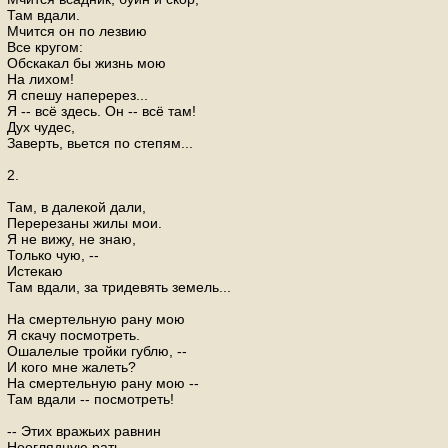
Там вдали.
Мчится он по лезвию
Все кругом:
Обскакал бы жизнь мою
На лихом!
Я спешу наперерез...
Я -- всё здесь. Он -- всё там!
Дух чудес,
Заверть, вьется по степям...
2.
Там, в далекой дали,
Перерезаны жилы мои.
Я не вижу, не знаю,
Только чую, --
Истекаю
Там вдали, за тридевять земель...
На смертельную рану мою
Я скачу посмотреть.
Ошалелые тройки гублю, --
И кого мне жалеть?
На смертельную рану мою --
Там вдали -- посмотреть!
-- Этих вражьих равнин
Неоглядную рать