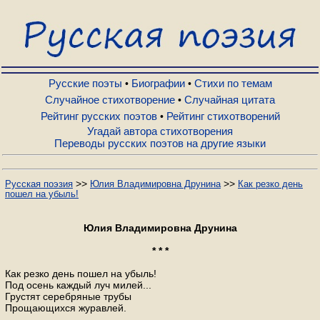
Русские поэты
Биографии
Русские поэты
Биографии
Стихи по темам
•
•
Случайное стихотворение
Случайная цитата
•
Рейтинг русских поэтов
Рейтинг стихотворений
•
Стихи по темам
Угадай автора стихотворения
Переводы русских поэтов на другие языки
Случайное стихотворение
>>
>>
Русская поэзия
Юлия Владимировна Друнина
Как резко день
пошел на убыль!
Случайная цитата
Юлия Владимировна Друнина
Рейтинг русских поэтов
* * *
Как резко день пошел на убыль!
Под осень каждый луч милей...
Рейтинг стихотворений
Грустят серебряные трубы
Прощающихся журавлей.