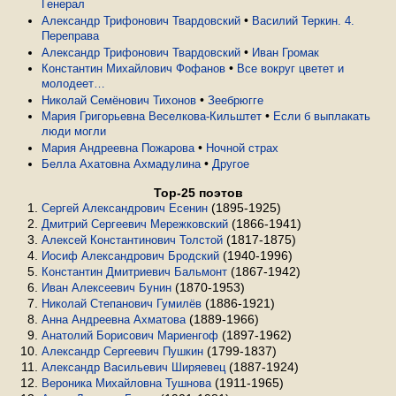
Генерал
•
Александр Трифонович Твардовский
Василий Теркин. 4.
Переправа
•
Александр Трифонович Твардовский
Иван Громак
•
Константин Михайлович Фофанов
Все вокруг цветет и
молодеет…
•
Николай Семёнович Тихонов
Зеебрюгге
•
Мария Григорьевна Веселкова-Кильштет
Если б выплакать
люди могли
•
Мария Андреевна Пожарова
Ночной страх
•
Белла Ахатовна Ахмадулина
Другое
Top-25 поэтов
(1895-1925)
Сергей Александрович Есенин
(1866-1941)
Дмитрий Сергеевич Мережковский
(1817-1875)
Алексей Константинович Толстой
(1940-1996)
Иосиф Александрович Бродский
(1867-1942)
Константин Дмитриевич Бальмонт
(1870-1953)
Иван Алексеевич Бунин
(1886-1921)
Николай Степанович Гумилёв
(1889-1966)
Анна Андреевна Ахматова
(1897-1962)
Анатолий Борисович Мариенгоф
(1799-1837)
Александр Сергеевич Пушкин
(1887-1924)
Александр Васильевич Ширяевец
(1911-1965)
Вероника Михайловна Тушнова