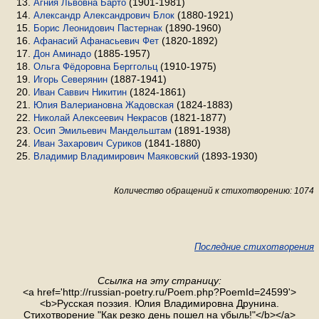
(1901-1981)
Агния Львовна Барто
(1880-1921)
Александр Александрович Блок
(1890-1960)
Борис Леонидович Пастернак
(1820-1892)
Афанасий Афанасьевич Фет
(1885-1957)
Дон Аминадо
(1910-1975)
Ольга Фёдоровна Берггольц
(1887-1941)
Игорь Северянин
(1824-1861)
Иван Саввич Никитин
(1824-1883)
Юлия Валериановна Жадовская
(1821-1877)
Николай Алексеевич Некрасов
(1891-1938)
Осип Эмильевич Мандельштам
(1841-1880)
Иван Захарович Суриков
(1893-1930)
Владимир Владимирович Маяковский
Количество обращений к стихотворению: 1074
Последние стихотворения
Ссылка на эту страницу:
<a href='http://russian-poetry.ru/Poem.php?PoemId=24599'>
<b>Русская поэзия. Юлия Владимировна Друнина.
Стихотворение "Как резко день пошел на убыль!"</b></a>