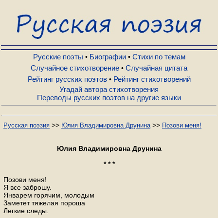
Русские поэты
Биографии
Русские поэты
Биографии
Стихи по темам
•
•
Случайное стихотворение
Случайная цитата
•
Рейтинг русских поэтов
Рейтинг стихотворений
•
Стихи по темам
Угадай автора стихотворения
Переводы русских поэтов на другие языки
Случайное стихотворение
>>
>>
Русская поэзия
Юлия Владимировна Друнина
Позови меня!
Случайная цитата
Юлия Владимировна Друнина
* * *
Рейтинг русских поэтов
Позови меня!
Я все заброшу.
Январем горячим, молодым
Рейтинг стихотворений
Заметет тяжелая пороша
Легкие следы.