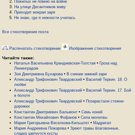
Пожилых не помню на войне
На улице Десантников живу
Приходит мокрая заря
Не знаю, где я нежности училась
Все стихотворения поэта
Распечатать стихотворение
Изображение стихотворения
Читайте также:
•
Наталья Васильевна Крандиевская-Толстая
Гроза над
Ленинградом
•
Зоя Дмитриевна Бухарова
В сиянии зимней зари
•
Александр Трифонович Твардовский
Василий Теркин. 18. О
любви
•
Александр Трифонович Твардовский
Василий Теркин. 17. Бой
в болоте
•
Александр Трифонович Твардовский
Позарастали стежки-
дорожки
•
Константин Дмитриевич Бальмонт
Семь коней
•
Константин Михайлович Фофанов
Сила молитвы
•
Мария Григорьевна Веселкова-Кильштет
Мадригал
•
Мария Андреевна Пожарова
Зреют травы благовонные,
сладко шепчутся кусты