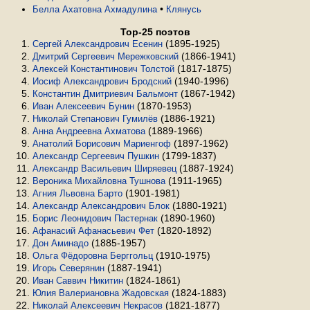
•
Белла Ахатовна Ахмадулина
Клянусь
Top-25 поэтов
(1895-1925)
Сергей Александрович Есенин
(1866-1941)
Дмитрий Сергеевич Мережковский
(1817-1875)
Алексей Константинович Толстой
(1940-1996)
Иосиф Александрович Бродский
(1867-1942)
Константин Дмитриевич Бальмонт
(1870-1953)
Иван Алексеевич Бунин
(1886-1921)
Николай Степанович Гумилёв
(1889-1966)
Анна Андреевна Ахматова
(1897-1962)
Анатолий Борисович Мариенгоф
(1799-1837)
Александр Сергеевич Пушкин
(1887-1924)
Александр Васильевич Ширяевец
(1911-1965)
Вероника Михайловна Тушнова
(1901-1981)
Агния Львовна Барто
(1880-1921)
Александр Александрович Блок
(1890-1960)
Борис Леонидович Пастернак
(1820-1892)
Афанасий Афанасьевич Фет
(1885-1957)
Дон Аминадо
(1910-1975)
Ольга Фёдоровна Берггольц
(1887-1941)
Игорь Северянин
(1824-1861)
Иван Саввич Никитин
(1824-1883)
Юлия Валериановна Жадовская
(1821-1877)
Николай Алексеевич Некрасов