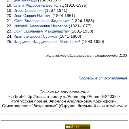
(1885-1957)
Дон Аминадо
(1910-1975)
Ольга Фёдоровна Берггольц
(1887-1941)
Игорь Северянин
(1824-1861)
Иван Саввич Никитин
(1824-1883)
Юлия Валериановна Жадовская
(1821-1877)
Николай Алексеевич Некрасов
(1891-1938)
Осип Эмильевич Мандельштам
(1841-1880)
Иван Захарович Суриков
(1893-1930)
Владимир Владимирович Маяковский
Количество обращений к стихотворению: 1135
Последние стихотворения
Ссылка на эту страницу:
<a href='http://russian-poetry.ru/Poem.php?PoemId=24335'>
<b>Русская поэзия. Аполлон Аполлонович Коринфский.
Стихотворение "Бездорожье" (Окружен безумной ложью)</b></a>