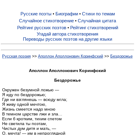
Русские поэты
Биографии
Стихи по темам
•
•
Русские поэты
Случайное стихотворение
Случайная цитата
•
Рейтинг русских поэтов
Рейтинг стихотворений
•
Биографии
Угадай автора стихотворения
Переводы русских поэтов на другие языки
Стихи по темам
>>
>>
Русская поэзия
Аполлон Аполлонович Коринфский
Бездорожье
Случайное стихотворение
Аполлон Аполлонович Коринфский
Бездорожье
Случайная цитата
Окружен безумной ложью —
Я иду по бездорожью;
Где ни взглянешь — всюду мгла;
Я живу одной мечтою,
Рейтинг русских поэтов
Жизнь смеется надо мною
В темном царстве лжи и зла…
Если б кротким, тихим спетом
Рейтинг стихотворений
Не светила ты поэтам,
Чистых дум дитя и мать, —
О, мечта! — им в непроглядной