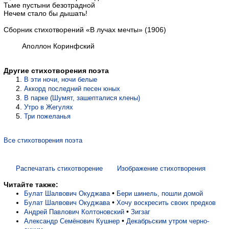
Тьме пустыни безотрадной
Нечем стало бы дышать!
Сборник стихотворений «В лучах мечты» (1906)
Аполлон Коринфский
Другие стихотворения поэта
В эти ночи, ночи белые
Ак­корд по­след­ний песен юных
В парке (Шумят, за­шеп­та­ли­ся клены)
Утро в Же­гу­лях
Три по­же­ла­нья
Все стихотворения поэта
Распечатать стихотворение
Изображение стихотворения
Читайте также:
•
Булат Шалвович Окуджава
Бери шинель, пошли домой
•
Булат Шалвович Окуджава
Хочу воскресить своих предков
•
Андрей Павлович Колтоновский
Зигзаг
•
Александр Семёнович Кушнер
Декабрьским утром черно-