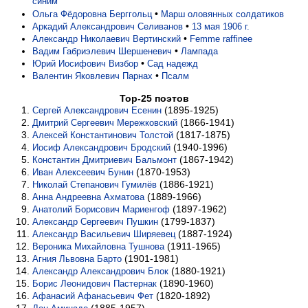
синим
•
Ольга Фёдоровна Берггольц
Марш оловянных солдатиков
•
Аркадий Александрович Селиванов
13 мая 1906 г.
•
Александр Николаевич Вертинский
Femme raffinee
•
Вадим Габриэлевич Шершеневич
Лампада
•
Юрий Иосифович Визбор
Сад надежд
•
Валентин Яковлевич Парнах
Псалм
Top-25 поэтов
(1895-1925)
Сергей Александрович Есенин
(1866-1941)
Дмитрий Сергеевич Мережковский
(1817-1875)
Алексей Константинович Толстой
(1940-1996)
Иосиф Александрович Бродский
(1867-1942)
Константин Дмитриевич Бальмонт
(1870-1953)
Иван Алексеевич Бунин
(1886-1921)
Николай Степанович Гумилёв
(1889-1966)
Анна Андреевна Ахматова
(1897-1962)
Анатолий Борисович Мариенгоф
(1799-1837)
Александр Сергеевич Пушкин
(1887-1924)
Александр Васильевич Ширяевец
(1911-1965)
Вероника Михайловна Тушнова
(1901-1981)
Агния Львовна Барто
(1880-1921)
Александр Александрович Блок
(1890-1960)
Борис Леонидович Пастернак
(1820-1892)
Афанасий Афанасьевич Фет