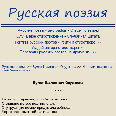
Русские поэты
Биографии
Русские поэты
Биографии
Стихи по темам
•
•
Случайное стихотворение
Случайная цитата
•
Рейтинг русских поэтов
Рейтинг стихотворений
•
Стихи по темам
Угадай автора стихотворения
Переводы русских поэтов на другие языки
Случайное стихотворение
>>
>>
Русская поэзия
Булат Шалвович Окуджава
Не вели, старшина,
чтоб была тишина
Случайная цитата
Булат Шалвович Окуджава
Рейтинг русских поэтов
* * *
Не вели, старшина, чтоб была тишина.
Старшине не все подчиняется.
Рейтинг стихотворений
Эту грустную песню придумала война...
Через час штыковой начинается.