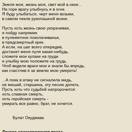
Земля моя, жизнь моя, свет мой в окне...
На горе врагу улыбнусь я в огне.
Я буду улыбаться, черт меня возьми,
в самом пекле рукопашной возни.
Пусть хоть жизнь свою укорачивая,
я пойду напрямик
в пулеметное поколачиванье,
в предсмертный крик.
А если, на шаг всего опередив,
достанет меня пуля какая-нибудь,
сложите мои кулаки на груди
и улыбку мою положите на грудь.
Чтоб видели враги мои и знали бы впредь,
как счастлив я за землю мою умереть!
...А пока в атаку не сигналила медь,
не мешай, старшина, эту песню допеть.
Пусть хоть что судьбой напророчится:
хоть славная смерть,
хоть геройская смерть -
умирать все равно, брат, не хочется.
Булат Окуджава
Другие стихотворения поэта