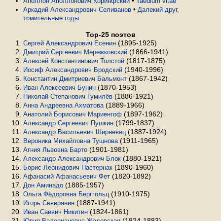
•
Аполлон Аполлонович Коринфский
Taedium vitae
•
Аркадий Александрович Селиванов
Далекий друг,
томительные годы
Top-25 поэтов
(1895-1925)
Сергей Александрович Есенин
(1866-1941)
Дмитрий Сергеевич Мережковский
(1817-1875)
Алексей Константинович Толстой
(1940-1996)
Иосиф Александрович Бродский
(1867-1942)
Константин Дмитриевич Бальмонт
(1870-1953)
Иван Алексеевич Бунин
(1886-1921)
Николай Степанович Гумилёв
(1889-1966)
Анна Андреевна Ахматова
(1897-1962)
Анатолий Борисович Мариенгоф
(1799-1837)
Александр Сергеевич Пушкин
(1887-1924)
Александр Васильевич Ширяевец
(1911-1965)
Вероника Михайловна Тушнова
(1901-1981)
Агния Львовна Барто
(1880-1921)
Александр Александрович Блок
(1890-1960)
Борис Леонидович Пастернак
(1820-1892)
Афанасий Афанасьевич Фет
(1885-1957)
Дон Аминадо
(1910-1975)
Ольга Фёдоровна Берггольц
(1887-1941)
Игорь Северянин
(1824-1861)
Иван Саввич Никитин
(1824-1883)
Юлия Валериановна Жадовская