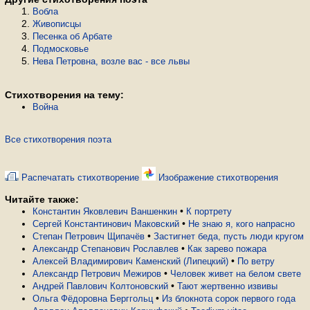
Вобла
Живописцы
Песенка об Арбате
Подмосковье
Нева Петровна, возле вас - все львы
Стихотворения на тему:
Война
Все стихотворения поэта
Распечатать стихотворение
Изображение стихотворения
Читайте также:
•
Константин Яковлевич Ваншенкин
К портрету
•
Сергей Константинович Маковский
Не знаю я, кого напрасно
•
Степан Петрович Щипачёв
Застигнет беда, пусть люди кругом
•
Александр Степанович Рославлев
Как зарево пожара
•
Алексей Владимирович Каменский (Липецкий)
По ветру
•
Александр Петрович Межиров
Человек живет на белом свете
•
Андрей Павлович Колтоновский
Тают жертвенно извивы
•
Ольга Фёдоровна Берггольц
Из блокнота сорок первого года