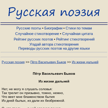
Русские поэты
Биографии
Русские поэты
Биографии
Стихи по темам
•
•
Случайное стихотворение
Случайная цитата
•
Рейтинг русских поэтов
Рейтинг стихотворений
•
Стихи по темам
Угадай автора стихотворения
Переводы русских поэтов на другие языки
Случайное стихотворение
>>
>>
Русская поэзия
Пётр Васильевич Быков
Из жизни дальней
Случайная цитата
Пётр Васильевич Быков
Из жизни дальней
Рейтинг русских поэтов
Нет, не могу я слушать соловья:
Так трелит он призывно, томно, нежно,
Что веет мне блаженством бытия
Рейтинг стихотворений
Из дней былых, из дали их безбрежной.