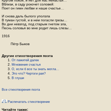
Кругом покой, и нет для нас ненастья…
Вблизи, в саду рокочет соловей:
Поет он гимн любви и наше счастье…
И снова даль былого уползла
В туман густой, и в нем погасли грезы…
Во дни невзгод, под старым гнетом зла,
Песнь соловья во мне родит лишь слезы…
1916
Пётр Быков
Другие стихотворения поэта
От па­жи­тей далек
Мгновения счастья
О, если б все ты знать могла…
Это что? Чертоги рая?
В глуши
Все стихотворения поэта
Распечатать стихотворение
Читайте также: