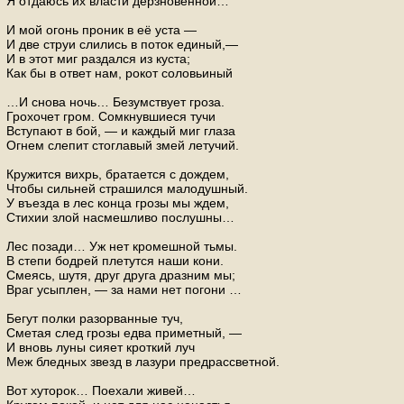
Я отдаюсь их власти дерзновенной…
И мой огонь проник в её уста —
И две струи слились в поток единый,—
И в этот миг раздался из куста;
Как бы в ответ нам, рокот соловьиный
…И снова ночь… Безумствует гроза.
Грохочет гром. Сомкнувшиеся тучи
Вступают в бой, — и каждый миг глаза
Огнем слепит стоглавый змей летучий.
Кружится вихрь, братается с дождем,
Чтобы сильней страшился малодушный.
У въезда в лес конца грозы мы ждем,
Стихии злой насмешливо послушны…
Лес позади… Уж нет кромешной тьмы.
В степи бодрей плетутся наши кони.
Смеясь, шутя, друг друга дразним мы;
Враг усыплен, — за нами нет погони …
Бегут полки разорванные туч,
Сметая след грозы едва приметный, —
И вновь луны сияет кроткий луч
Меж бледных звезд в лазури предрассветной.
Вот хуторок… Поехали живей…