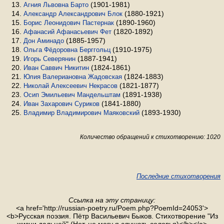
(1901-1981)
Агния Львовна Барто
(1880-1921)
Александр Александрович Блок
(1890-1960)
Борис Леонидович Пастернак
(1820-1892)
Афанасий Афанасьевич Фет
(1885-1957)
Дон Аминадо
(1910-1975)
Ольга Фёдоровна Берггольц
(1887-1941)
Игорь Северянин
(1824-1861)
Иван Саввич Никитин
(1824-1883)
Юлия Валериановна Жадовская
(1821-1877)
Николай Алексеевич Некрасов
(1891-1938)
Осип Эмильевич Мандельштам
(1841-1880)
Иван Захарович Суриков
(1893-1930)
Владимир Владимирович Маяковский
Количество обращений к стихотворению: 1020
Последние стихотворения
Ссылка на эту страницу:
<a href='http://russian-poetry.ru/Poem.php?PoemId=24053'>
<b>Русская поэзия. Пётр Васильевич Быков. Стихотворение "Из