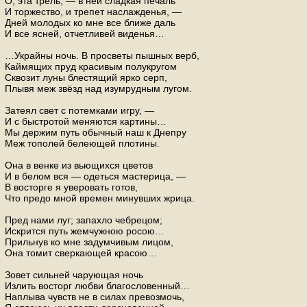
О, эта трель, — в ней сладкая печаль
И торжество, и трепет наслажденья, —
Дней молодых ко мне все ближе даль
И все ясней, отчетливей виденья…
…Украйны ночь. В просветы пышных верб,
Каймящих пруд красивым полукругом
Сквозит луны блестящий ярко серп,
Плывя меж звёзд над изумрудным лугом.
Затеял свет с потемками игру, —
И с быстротой меняются картины…
Мы держим путь обычный наш к Днепру
Меж тополей белеющей плотины.
Она в венке из вьющихся цветов
И в белом вся — одеться мастерица, —
В восторге я уверовать готов,
Что предо мной времен минувших жрица.
Пред нами луг; запахло чебрецом;
Искрится путь жемчужною росою…
Прильнув ко мне задумчивым лицом,
Она томит сверкающей красою…
Зовет сильней чарующая ночь
Излить восторг любви благословенный…
Наплыва чувств не в силах превозмочь,