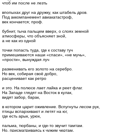
чтоб им после не лезть
впопыхах друг на дружку, как штабель дров.
Под аккомпанемент авиакатастроф,
век кончается; проф.
бубнит, тыча пальцем вверх, о слоях земной
атмосферы, что объясняет зной,
а не как из одной
точки попасть туда, где к составу туч
примешиваются наши «спаси», «не мучь»,
«прости», вынуждая луч
разменивать его золото на серебро.
Но век, собирая своё добро,
расценивает как ретро
и это. На полюсе лает лайка и реет флаг.
На Западе глядят на Восток в кулак,
видят забор, барак,
в котором царит оживление. Вспугнуты лесом рук,
птицы вспархивают и летят на юг,
где есть арык, урюк,
пальма, тюрбаны, и где-то звучит тамтам.
Но, присматриваясь к чужим чертам,