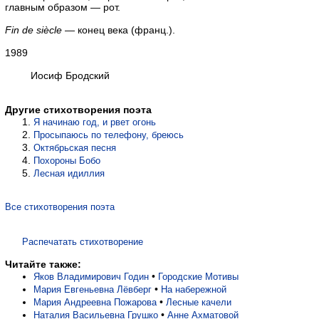
главным образом — рот.
Fin de siècle
— конец века (франц.).
1989
Иосиф Бродский
Другие стихотворения поэта
Я начинаю год, и рвет огонь
Просыпаюсь по телефону, бреюсь
Октябрьская песня
Похороны Бобо
Лесная идиллия
Все стихотворения поэта
Распечатать стихотворение
Читайте также:
•
Яков Владимирович Годин
Городские Мотивы
•
Мария Евгеньевна Лёвберг
На набережной
•
Мария Андреевна Пожарова
Лесные качели
•
Наталия Васильевна Грушко
Анне Ахматовой