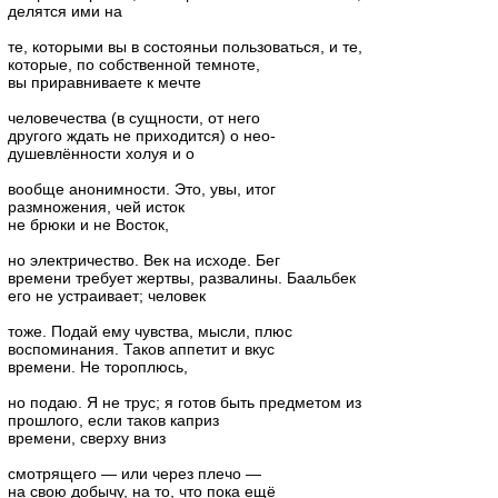
делятся ими на
те, которыми вы в состояньи пользоваться, и те,
которые, по собственной темноте,
вы приравниваете к мечте
человечества (в сущности, от него
другого ждать не приходится) о нео-
душевлённости холуя и о
вообще анонимности. Это, увы, итог
размножения, чей исток
не брюки и не Восток,
но электричество. Век на исходе. Бег
времени требует жертвы, развалины. Баальбек
его не устраивает; человек
тоже. Подай ему чувства, мысли, плюс
воспоминания. Таков аппетит и вкус
времени. Не тороплюсь,
но подаю. Я не трус; я готов быть предметом из
прошлого, если таков каприз
времени, сверху вниз
смотрящего — или через плечо —
на свою добычу, на то, что пока ещё