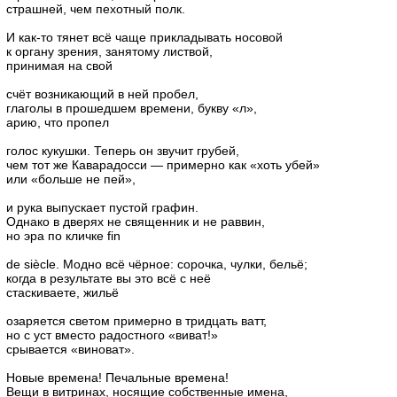
страшней, чем пехотный полк.
И как-то тянет всё чаще прикладывать носовой
к органу зрения, занятому листвой,
принимая на свой
счёт возникающий в ней пробел,
глаголы в прошедшем времени, букву «л»,
арию, что пропел
голос кукушки. Теперь он звучит грубей,
чем тот же Каварадосси — примерно как «хоть убей»
или «больше не пей»,
и рука выпускает пустой графин.
Однако в дверях не священник и не раввин,
но эра по кличке fin
de siècle. Модно всё чёрное: сорочка, чулки, бельё;
когда в результате вы это всё с неё
стаскиваете, жильё
озаряется светом примерно в тридцать ватт,
но с уст вместо радостного «виват!»
срывается «виноват».
Новые времена! Печальные времена!
Вещи в витринах, носящие собственные имена,