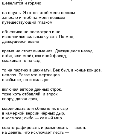
шевелится и горячо
на ощупь. Я готов, чтоб меня песком
занесло и чтоб на меня пешком
путешествующий глазком
объектива не посмотрел и не
исполнился сильных чувств. По мне,
движущееся вовне
время не стоит внимания. Движущееся назад
стóит, или стои́т, как иной фасад,
смахивая то на сад,
то на партию в шахматы. Век был, в конце концов,
неплох. Разве что мертвецов
в избытке; но и жильцов,
включая автора данных строк,
тоже хоть отбавляй, и впрок
впору, давая срок,
мариновать или сбивать их в сыр
в камерной версии чёрных дыр,
в космосе; либо — самый мир
сфотографировать и размножить — шесть
на девять, что исключает лесть —