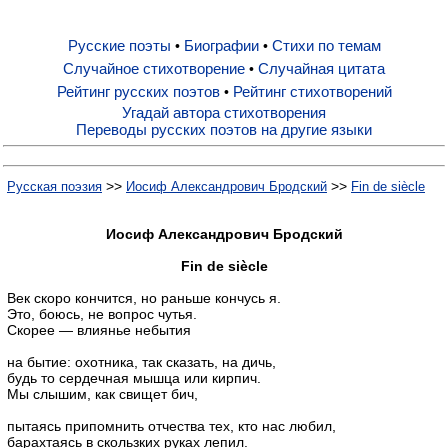
Русские поэты
Биографии
Стихи по темам
•
•
Русские поэты
Случайное стихотворение
Случайная цитата
•
Рейтинг русских поэтов
Рейтинг стихотворений
•
Биографии
Угадай автора стихотворения
Переводы русских поэтов на другие языки
Стихи по темам
>>
>>
Русская поэзия
Иосиф Александрович Бродский
Fin de siècle
Случайное стихотворение
Иосиф Александрович Бродский
Fin de siècle
Случайная цитата
Век скоро кончится, но раньше кончусь я.
Это, боюсь, не вопрос чутья.
Скорее — влиянье небытия
Рейтинг русских поэтов
на бытие: охотника, так сказать, на дичь,
будь то сердечная мышца или кирпич.
Мы слышим, как свищет бич,
Рейтинг стихотворений
пытаясь припомнить отчества тех, кто нас любил,
барахтаясь в скользких руках лепил.