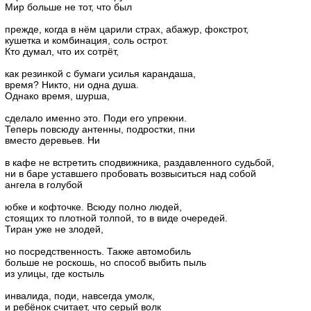
Мир больше не тот, что был
прежде, когда в нём царили страх, абажур, фокстрот,
кушетка и комбинация, соль острот.
Кто думал, что их сотрёт,
как резинкой с бумаги усилья карандаша,
время? Никто, ни одна душа.
Однако время, шурша,
сделало именно это. Поди его упрекни.
Теперь повсюду антенны, подростки, пни
вместо деревьев. Ни
в кафе не встретить сподвижника, раздавленного судьбой,
ни в баре уставшего пробовать возвыситься над собой
ангела в голубой
юбке и кофточке. Всюду полно людей,
стоящих то плотной толпой, то в виде очередей.
Тиран уже не злодей,
но посредственность. Также автомобиль
больше не роскошь, но способ выбить пыль
из улицы, где костыль
инвалида, поди, навсегда умолк,
и ребёнок считает, что серый волк