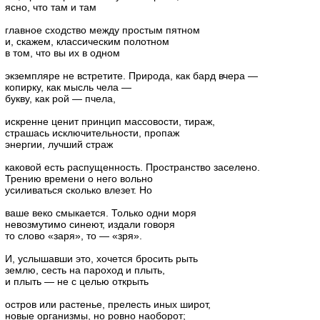
ясно, что там и там
главное сходство между простым пятном
и, скажем, классическим полотном
в том, что вы их в одном
экземпляре не встретите. Природа, как бард вчера —
копирку, как мысль чела —
букву, как рой — пчела,
искренне ценит принцип массовости, тираж,
страшась исключительности, пропаж
энергии, лучший страж
каковой есть распущенность. Пространство заселено.
Трению времени о него вольно
усиливаться сколько влезет. Но
ваше веко смыкается. Только одни моря
невозмутимо синеют, издали говоря
то слово «заря», то — «зря».
И, услышавши это, хочется бросить рыть
землю, сесть на пароход и плыть,
и плыть — не с целью открыть
остров или растенье, прелесть иных широт,
новые организмы, но ровно наоборот;