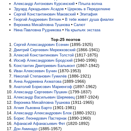
•
Александр Антонович Курсинский
Плыла волна
•
Эдуард Аркадьевич Асадов
Церковь в Переделкине
•
Сергей Константинович Маковский
Эпитафия
•
Георгий Андреевич Вяткин
В тебе живет душа фиалки
•
Вероника Михайловна Тушнова
Салют
•
Нина Павловна Рудникова
На крыльях экстаза
Top-25 поэтов
(1895-1925)
Сергей Александрович Есенин
(1866-1941)
Дмитрий Сергеевич Мережковский
(1817-1875)
Алексей Константинович Толстой
(1940-1996)
Иосиф Александрович Бродский
(1867-1942)
Константин Дмитриевич Бальмонт
(1870-1953)
Иван Алексеевич Бунин
(1886-1921)
Николай Степанович Гумилёв
(1889-1966)
Анна Андреевна Ахматова
(1897-1962)
Анатолий Борисович Мариенгоф
(1799-1837)
Александр Сергеевич Пушкин
(1887-1924)
Александр Васильевич Ширяевец
(1911-1965)
Вероника Михайловна Тушнова
(1901-1981)
Агния Львовна Барто
(1880-1921)
Александр Александрович Блок
(1890-1960)
Борис Леонидович Пастернак
(1820-1892)
Афанасий Афанасьевич Фет
(1885-1957)
Дон Аминадо