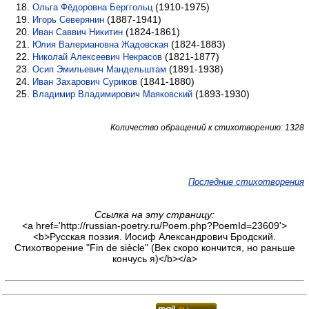
(1910-1975)
Ольга Фёдоровна Берггольц
(1887-1941)
Игорь Северянин
(1824-1861)
Иван Саввич Никитин
(1824-1883)
Юлия Валериановна Жадовская
(1821-1877)
Николай Алексеевич Некрасов
(1891-1938)
Осип Эмильевич Мандельштам
(1841-1880)
Иван Захарович Суриков
(1893-1930)
Владимир Владимирович Маяковский
Количество обращений к стихотворению: 1328
Последние стихотворения
Ссылка на эту страницу:
<a href='http://russian-poetry.ru/Poem.php?PoemId=23609'>
<b>Русская поэзия. Иосиф Александрович Бродский.
Стихотворение "Fin de siècle" (Век скоро кончится, но раньше
кончусь я)</b></a>