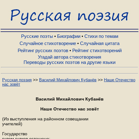
Русские поэты
Биографии
Русские поэты
Биографии
Стихи по темам
•
•
Случайное стихотворение
Случайная цитата
•
Рейтинг русских поэтов
Рейтинг стихотворений
•
Стихи по темам
Угадай автора стихотворения
Переводы русских поэтов на другие языки
Случайное стихотворение
>>
>>
Русская поэзия
Василий Михайлович Кубанёв
Наше Отечество
нас зовёт
Случайная цитата
Василий Михайлович Кубанёв
Рейтинг русских поэтов
Наше Отечество нас зовёт
(Из выступления на районном совещании
учителей)
Рейтинг стихотворений
Государство
гулом гудков оглашено: