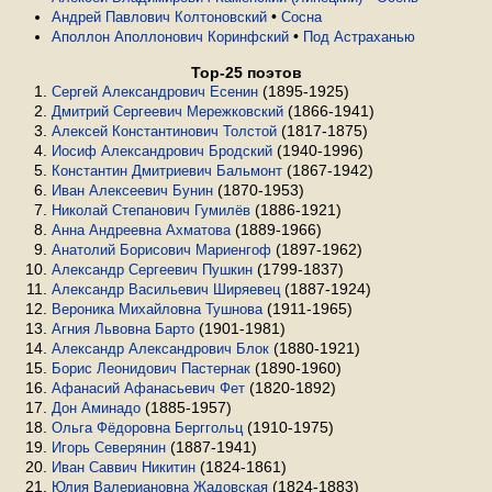
•
Андрей Павлович Колтоновский
Сосна
•
Аполлон Аполлонович Коринфский
Под Астраханью
Top-25 поэтов
(1895-1925)
Сергей Александрович Есенин
(1866-1941)
Дмитрий Сергеевич Мережковский
(1817-1875)
Алексей Константинович Толстой
(1940-1996)
Иосиф Александрович Бродский
(1867-1942)
Константин Дмитриевич Бальмонт
(1870-1953)
Иван Алексеевич Бунин
(1886-1921)
Николай Степанович Гумилёв
(1889-1966)
Анна Андреевна Ахматова
(1897-1962)
Анатолий Борисович Мариенгоф
(1799-1837)
Александр Сергеевич Пушкин
(1887-1924)
Александр Васильевич Ширяевец
(1911-1965)
Вероника Михайловна Тушнова
(1901-1981)
Агния Львовна Барто
(1880-1921)
Александр Александрович Блок
(1890-1960)
Борис Леонидович Пастернак
(1820-1892)
Афанасий Афанасьевич Фет
(1885-1957)
Дон Аминадо
(1910-1975)
Ольга Фёдоровна Берггольц
(1887-1941)
Игорь Северянин
(1824-1861)
Иван Саввич Никитин
(1824-1883)
Юлия Валериановна Жадовская