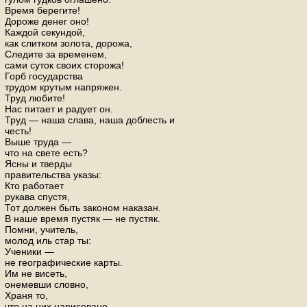
Время берегите!
Дороже денег оно!
Каждой секундой,
как слитком золота, дорожа,
Следите за временем,
сами суток своих сторожа!
Горб государства
трудом крутым напряжен.
Труд любите!
Нас питает и радует он.
Труд — наша слава, наша доблесть и
честь!
Выше труда —
что на свете есть?
Ясны и тверды
правительства указы:
Кто работает
рукава спустя,
Тот должен быть законом наказан.
В наше время пустяк — не пустяк.
Помни, учитель,
молод иль стар ты:
Ученики —
не географические карты.
Им не висеть,
онемевши словно,
Храня то,
что на них нарисовано.