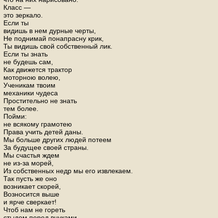
Класс —
это зеркало.
Если ты
видишь в нем дурные черты,
Не поднимай понапрасну крик,
Ты видишь свой собственный лик.
Если ты знать
не будешь сам,
Как движется трактор
моторною волею,
Ученикам твоим
механики чудеса
Простительно не знать
тем более.
Пойми:
не всякому грамотею
Права учить детей даны.
Мы больше других людей потеем
За будущее своей страны.
Мы счастья ждем
не из-за морей,
Из собственных недр мы его извлекаем.
Так пусть же оно
возникает скорей,
Возносится выше
и ярче сверкает!
Чтоб нам не гореть
стыдом перед внуками,