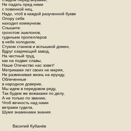
Не падать пред ними
с повинной ниц,
Надо, чтоб в каждой разученной букве
Опору себе
находил коммунизм.
Слышите:
грохотом эшелонов,
гуденьем пропеллеров
в небе холодном,
Стуком станков и вспышкой домен,
Вдруг озаряющей завод,
На честный труд,
как на подвиг славы,
Наше Отечество нас зовет!
Метриками лет своих не меряя,
Не разменивая жизнь на ерунду,
Облеченные
в народное доверие,
Мы идем в передовом ряду,
Так будем же вожаками по делу,
А не только по званию,
Чтоб вечность над нами
ветрами гудела,
Шумя знаменами знания.
Василий Кубанёв