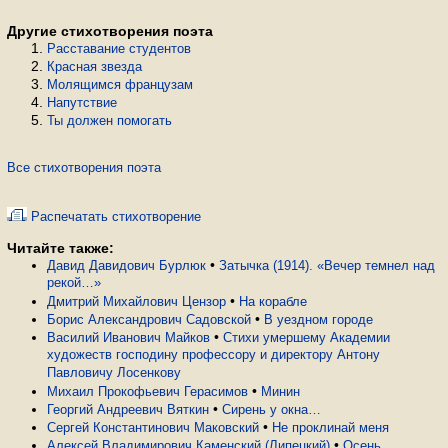
Другие стихотворения поэта
Расставание студентов
Красная звезда
Молящимся французам
Напутствие
Ты должен помогать
Все стихотворения поэта
Распечатать стихотворение
Читайте также:
•
Давид Давидович Бурлюк
Затычка (1914). «Вечер темнел над
рекой…»
•
Дмитрий Михайлович Цензор
На корабле
•
Борис Александрович Садовской
В уездном городе
•
Василий Иванович Майков
Стихи умершему Академии
художеств господину профессору и директору Антону
Павловичу Лосенкову
•
Михаил Прокофьевич Герасимов
Минин
•
Георгий Андреевич Вяткин
Сирень у окна…
•
Сергей Константинович Маковский
Не проклинай меня
•
Алексей Владимирович Каменский (Липецкий)
Осень