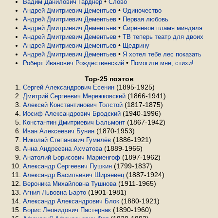
•
Вадим Данилович Гарднер
Слово
•
Андрей Дмитриевич Дементьев
Одиночество
•
Андрей Дмитриевич Дементьев
Первая любовь
•
Андрей Дмитриевич Дементьев
Сиреневое пламя миндаля
•
Андрей Дмитриевич Дементьев
ТВ теперь театр для двоих
•
Андрей Дмитриевич Дементьев
Щедрину
•
Андрей Дмитриевич Дементьев
Я хотел тебе лес показать
•
Роберт Иванович Рождественский
Помогите мне, стихи!
Top-25 поэтов
(1895-1925)
Сергей Александрович Есенин
(1866-1941)
Дмитрий Сергеевич Мережковский
(1817-1875)
Алексей Константинович Толстой
(1940-1996)
Иосиф Александрович Бродский
(1867-1942)
Константин Дмитриевич Бальмонт
(1870-1953)
Иван Алексеевич Бунин
(1886-1921)
Николай Степанович Гумилёв
(1889-1966)
Анна Андреевна Ахматова
(1897-1962)
Анатолий Борисович Мариенгоф
(1799-1837)
Александр Сергеевич Пушкин
(1887-1924)
Александр Васильевич Ширяевец
(1911-1965)
Вероника Михайловна Тушнова
(1901-1981)
Агния Львовна Барто
(1880-1921)
Александр Александрович Блок
(1890-1960)
Борис Леонидович Пастернак