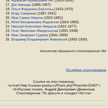
(1820-1892)
Афанасий Афанасьевич Фет
(1885-1957)
Дон Аминадо
(1910-1975)
Ольга Фёдоровна Берггольц
(1887-1941)
Игорь Северянин
(1824-1861)
Иван Саввич Никитин
(1824-1883)
Юлия Валериановна Жадовская
(1821-1877)
Николай Алексеевич Некрасов
(1891-1938)
Осип Эмильевич Мандельштам
(1841-1880)
Иван Захарович Суриков
(1893-1930)
Владимир Владимирович Маяковский
Количество обращений к стихотворению: 982
Последние стихотворения
Ссылка на эту страницу:
<a href='http://russian-poetry.ru/Poem.php?PoemId=22467'>
<b>Русская поэзия. Андрей Дмитриевич Дементьев.
Стихотворение "По красоте я голоден"</b></a>