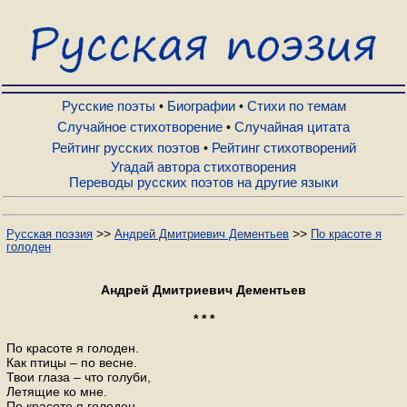
Русские поэты
Биографии
Русские поэты
Биографии
Стихи по темам
•
•
Случайное стихотворение
Случайная цитата
•
Рейтинг русских поэтов
Рейтинг стихотворений
•
Стихи по темам
Угадай автора стихотворения
Переводы русских поэтов на другие языки
Случайное стихотворение
>>
>>
Русская поэзия
Андрей Дмитриевич Дементьев
По красоте я
голоден
Случайная цитата
Андрей Дмитриевич Дементьев
Рейтинг русских поэтов
* * *
По красоте я голоден.
Как птицы – по весне.
Рейтинг стихотворений
Твои глаза – что голуби,
Летящие ко мне.
По красоте я голоден.