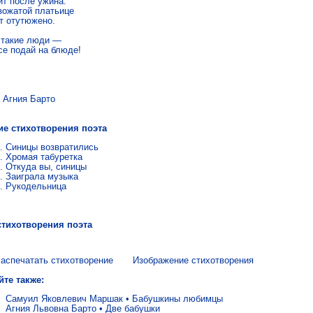
т после ужина.

вожатой платьице

т отутюжено.

 такие люди —

се подай на блюде!

ия Барто
ие стихотворения поэта
Синицы возвратились
Хромая табуретка
Откуда вы, синицы
Заиграла музыка
Рукодельница
стихотворения поэта
аспечатать стихотворение
Изображение стихотворения
йте также:
Самуил Яковлевич Маршак
•
Бабушкины любимцы
Агния Львовна Барто
•
Две бабушки