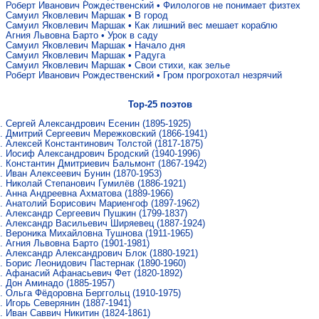
Роберт Иванович Рождественский
•
Филологов не понимает физтех
Самуил Яковлевич Маршак
•
В город
Самуил Яковлевич Маршак
•
Как лишний вес мешает кораблю
Агния Львовна Барто
•
Урок в саду
Самуил Яковлевич Маршак
•
Начало дня
Самуил Яковлевич Маршак
•
Радуга
Самуил Яковлевич Маршак
•
Свои стихи, как зелье
Роберт Иванович Рождественский
•
Гром прогрохотал незрячий
Top-25 поэтов
Сергей Александрович Есенин
(1895-1925)
Дмитрий Сергеевич Мережковский
(1866-1941)
Алексей Константинович Толстой
(1817-1875)
Иосиф Александрович Бродский
(1940-1996)
Константин Дмитриевич Бальмонт
(1867-1942)
Иван Алексеевич Бунин
(1870-1953)
Николай Степанович Гумилёв
(1886-1921)
Анна Андреевна Ахматова
(1889-1966)
Анатолий Борисович Мариенгоф
(1897-1962)
Александр Сергеевич Пушкин
(1799-1837)
Александр Васильевич Ширяевец
(1887-1924)
Вероника Михайловна Тушнова
(1911-1965)
Агния Львовна Барто
(1901-1981)
Александр Александрович Блок
(1880-1921)
Борис Леонидович Пастернак
(1890-1960)
Афанасий Афанасьевич Фет
(1820-1892)
Дон Аминадо
(1885-1957)
Ольга Фёдоровна Берггольц
(1910-1975)
Игорь Северянин
(1887-1941)
Иван Саввич Никитин
(1824-1861)