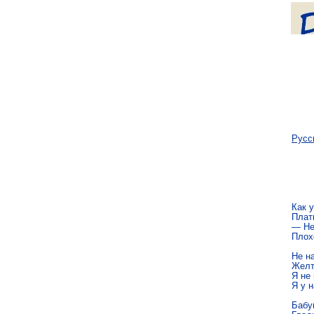
Русс
Как 
Плат
— Не
Плох
Не н
Желт
Я не 
Я у н
Бабу