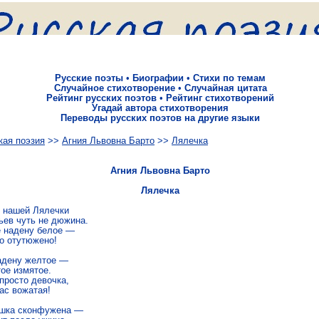
Русские поэты
•
Биографии
•
Стихи по темам
Случайное стихотворение
•
Случайная цитата
Рейтинг русских поэтов
•
Рейтинг стихотворений
Угадай автора стихотворения
Переводы русских поэтов на другие языки
кая поэзия
>>
Агния Львовна Барто
>>
Лялечка
Агния Львовна Барто
Лялечка
у нашей Лялечки

ьев чуть не дюжина.

 надену белое —

о отутюжено!

адену желтое —

ое измятое.

просто девочка,

ас вожатая!

шка сконфужена —
