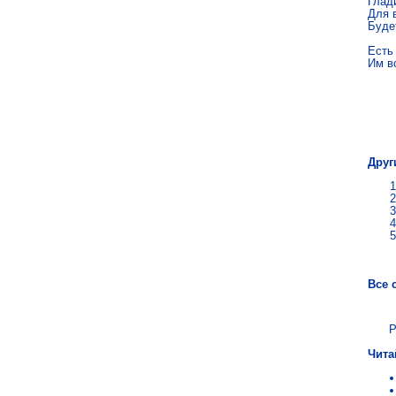
Глади
Для 
Буде
Есть
Им в
Агн
Друг
Все 
Р
Чита