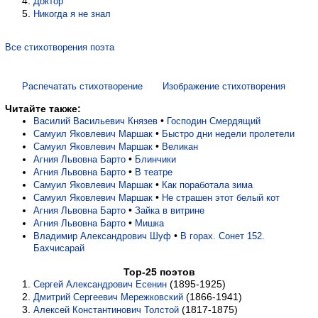
Доктор
Никогда я не знал
Все стихотворения поэта
Распечатать стихотворение
Изображение стихотворения
Читайте также:
•
Василий Васильевич Князев
Господин Смердящий
•
Самуил Яковлевич Маршак
Быстро дни недели пролетели
•
Самуил Яковлевич Маршак
Великан
•
Агния Львовна Барто
Блинчики
•
Агния Львовна Барто
В театре
•
Самуил Яковлевич Маршак
Как поработала зима
•
Самуил Яковлевич Маршак
Не страшен этот белый кот
•
Агния Львовна Барто
Зайка в витрине
•
Агния Львовна Барто
Мишка
•
Владимир Александрович Шуф
В горах. Сонет 152.
Бахчисарай
Top-25 поэтов
(1895-1925)
Сергей Александрович Есенин
(1866-1941)
Дмитрий Сергеевич Мережковский
(1817-1875)
Алексей Константинович Толстой