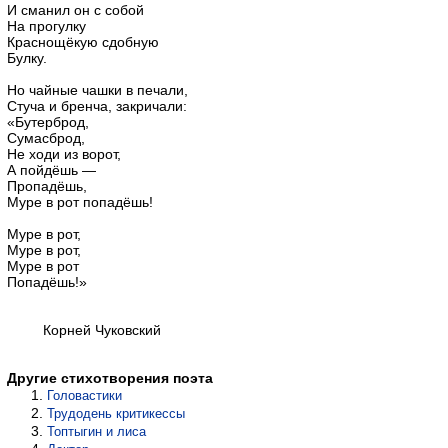
И сманил он с собой
На прогулку
Краснощёкую сдобную
Булку.
Но чайные чашки в печали,
Стуча и бренча, закричали:
«Бутерброд,
Сумасброд,
Не ходи из ворот,
А пойдёшь —
Пропадёшь,
Муре в рот попадёшь!
Муре в рот,
Муре в рот,
Муре в рот
Попадёшь!»
Корней Чуковский
Другие стихотворения поэта
Головастики
Трудодень критикессы
Топтыгин и лиса