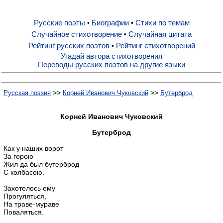
Русские поэты
Биографии
Стихи по темам
•
•
Русские поэты
Случайное стихотворение
Случайная цитата
•
Рейтинг русских поэтов
Рейтинг стихотворений
•
Биографии
Угадай автора стихотворения
Переводы русских поэтов на другие языки
Стихи по темам
>>
>>
Русская поэзия
Корней Иванович Чуковский
Бутерброд
Случайное стихотворение
Корней Иванович Чуковский
Бутерброд
Случайная цитата
Как у наших ворот
За горою
Жил да был бутерброд
С колбасою.
Рейтинг русских поэтов
Захотелось ему
Прогуляться,
Рейтинг стихотворений
На траве-мураве
Поваляться.