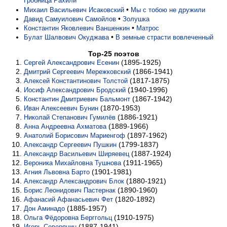
Гробница Рахили
•
Михаил Васильевич Исаковский
Мы с тобою не дружили
•
Давид Самуилович Самойлов
Золушка
•
Константин Яковлевич Ваншенкин
Матрос
•
Булат Шалвович Окуджава
В земные страсти вовлеченный
Top-25 поэтов
(1895-1925)
Сергей Александрович Есенин
(1866-1941)
Дмитрий Сергеевич Мережковский
(1817-1875)
Алексей Константинович Толстой
(1940-1996)
Иосиф Александрович Бродский
(1867-1942)
Константин Дмитриевич Бальмонт
(1870-1953)
Иван Алексеевич Бунин
(1886-1921)
Николай Степанович Гумилёв
(1889-1966)
Анна Андреевна Ахматова
(1897-1962)
Анатолий Борисович Мариенгоф
(1799-1837)
Александр Сергеевич Пушкин
(1887-1924)
Александр Васильевич Ширяевец
(1911-1965)
Вероника Михайловна Тушнова
(1901-1981)
Агния Львовна Барто
(1880-1921)
Александр Александрович Блок
(1890-1960)
Борис Леонидович Пастернак
(1820-1892)
Афанасий Афанасьевич Фет
(1885-1957)
Дон Аминадо
(1910-1975)
Ольга Фёдоровна Берггольц
(1887-1941)
Игорь Северянин