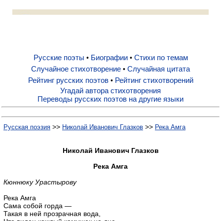
Русские поэты
Биографии
Русские поэты
Биографии
Стихи по темам
•
•
Случайное стихотворение
Случайная цитата
•
Рейтинг русских поэтов
Рейтинг стихотворений
•
Стихи по темам
Угадай автора стихотворения
Переводы русских поэтов на другие языки
Случайное стихотворение
>>
>>
Русская поэзия
Николай Иванович Глазков
Река Амга
Случайная цитата
Николай Иванович Глазков
Река Амга
Рейтинг русских поэтов
Кюннюку Урастырову
Река Амга
Рейтинг стихотворений
Сама собой горда —
Такая в ней прозрачная вода,