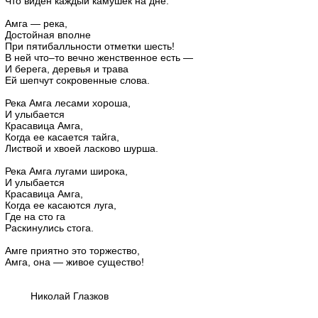
Что виден каждый камушек на дне.
Амга — река,
Достойная вполне
При пятибалльности отметки шесть!
В ней что–то вечно женственное есть —
И берега, деревья и трава
Ей шепчут сокровенные слова.
Река Амга лесами хороша,
И улыбается
Красавица Амга,
Когда ее касается тайга,
Листвой и хвоей ласково шурша.
Река Амга лугами широка,
И улыбается
Красавица Амга,
Когда ее касаются луга,
Где на сто га
Раскинулись стога.
Амге приятно это торжество,
Амга, она — живое существо!
Николай Глазков