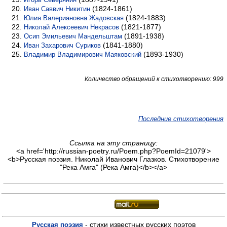
(1824-1861)
Иван Саввич Никитин
(1824-1883)
Юлия Валериановна Жадовская
(1821-1877)
Николай Алексеевич Некрасов
(1891-1938)
Осип Эмильевич Мандельштам
(1841-1880)
Иван Захарович Суриков
(1893-1930)
Владимир Владимирович Маяковский
Количество обращений к стихотворению: 999
Последние стихотворения
Ссылка на эту страницу:
<a href='http://russian-poetry.ru/Poem.php?PoemId=21079'>
<b>Русская поэзия. Николай Иванович Глазков. Стихотворение
"Река Амга" (Река Амга)</b></a>
- стихи известных русских поэтов
Русская поэзия