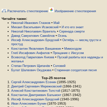
Распечатать стихотворение
Изображение стихотворения
Читайте также:
•
Николай Иванович Глазков
Май
•
Михаил Васильевич Исаковский
И кто его знает
•
Николай Николаевич Врангель
Серенада смерти
•
Давид Самуилович Самойлов
Осень
•
Иосиф Александрович Бродский
Октябрь — месяц грусти и
простуд
•
Константин Яковлевич Ваншенкин
Мимоходом
•
Глеб Иосафович Анфилов
Прощание с Иисусом
•
Всеволод Гаврилович Князев
Пускай разбиты все надежды и
желанья
•
Степан Петрович Щипачёв
Соловей
•
Булат Шалвович Окуджава
Старинная солдатская песня
Top-25 поэтов
(1895-1925)
Сергей Александрович Есенин
(1866-1941)
Дмитрий Сергеевич Мережковский
(1817-1875)
Алексей Константинович Толстой
(1867-1942)
Константин Дмитриевич Бальмонт
(1940-1996)
Иосиф Александрович Бродский
(1870-1953)
Иван Алексеевич Бунин