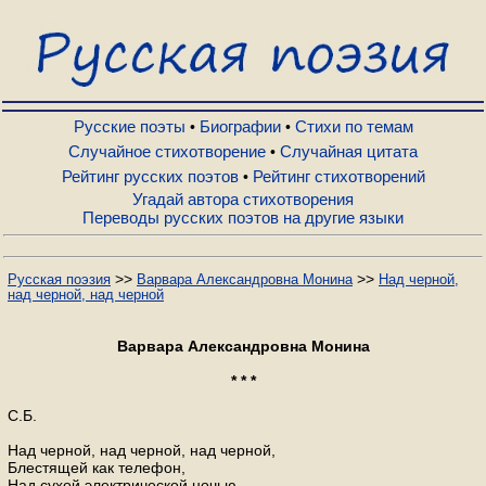
Русские поэты
Биографии
Русские поэты
Биографии
Стихи по темам
•
•
Случайное стихотворение
Случайная цитата
•
Рейтинг русских поэтов
Рейтинг стихотворений
•
Стихи по темам
Угадай автора стихотворения
Переводы русских поэтов на другие языки
Случайное стихотворение
>>
>>
Русская поэзия
Варвара Александровна Монина
Над черной,
над черной, над черной
Случайная цитата
Варвара Александровна Монина
Рейтинг русских поэтов
* * *
С.Б.
Рейтинг стихотворений
Над черной, над черной, над черной,
Блестящей как телефон,
Над сухой электрической ночью