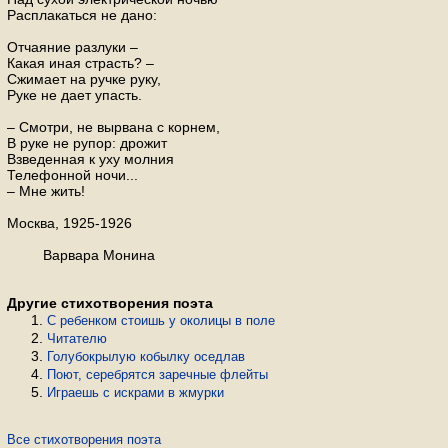
Расплакаться не дано:
Отчаяние разлуки –
Какая иная страсть? –
Сжимает на ручке руку,
Руке не дает упасть.
– Смотри, не вырвана с корнем,
В руке не рупор: дрожит
Взведенная к уху молния
Телефонной ночи...
– Мне жить!
Москва, 1925-1926
Варвара Монина
Другие стихотворения поэта
С ребенком стоишь у околицы в поле
Читателю
Голубокрылую кобылку оседлав
Поют, серебрятся заречные флейты
Играешь с искрами в жмурки
Все стихотворения поэта