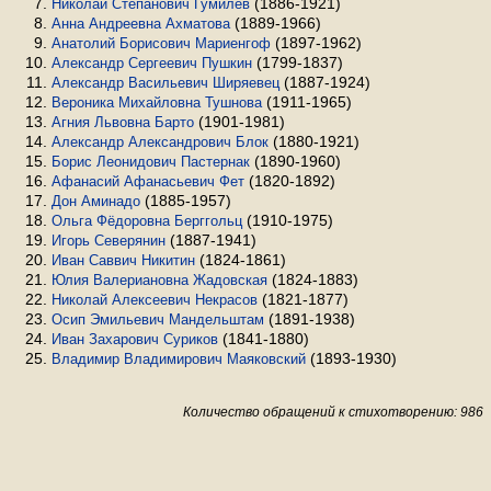
(1886-1921)
Николай Степанович Гумилёв
(1889-1966)
Анна Андреевна Ахматова
(1897-1962)
Анатолий Борисович Мариенгоф
(1799-1837)
Александр Сергеевич Пушкин
(1887-1924)
Александр Васильевич Ширяевец
(1911-1965)
Вероника Михайловна Тушнова
(1901-1981)
Агния Львовна Барто
(1880-1921)
Александр Александрович Блок
(1890-1960)
Борис Леонидович Пастернак
(1820-1892)
Афанасий Афанасьевич Фет
(1885-1957)
Дон Аминадо
(1910-1975)
Ольга Фёдоровна Берггольц
(1887-1941)
Игорь Северянин
(1824-1861)
Иван Саввич Никитин
(1824-1883)
Юлия Валериановна Жадовская
(1821-1877)
Николай Алексеевич Некрасов
(1891-1938)
Осип Эмильевич Мандельштам
(1841-1880)
Иван Захарович Суриков
(1893-1930)
Владимир Владимирович Маяковский
Количество обращений к стихотворению: 986