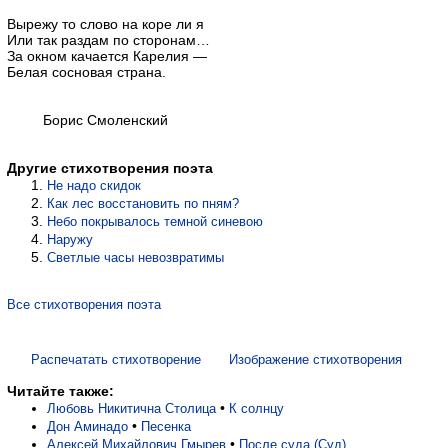
Вырежу то слово на коре ли я
Или так раздам по сторонам…
За окном качается Карелия —
Белая сосновая страна.
Борис Смоленский
Другие стихотворения поэта
Не надо скидок
Как лес восстановить по пням?
Небо покрывалось темной синевою
Наружу
Светлые часы невозвратимы
Все стихотворения поэта
Распечатать стихотворение
Изображение стихотворения
Читайте также:
•
Любовь Никитична Столица
К солнцу
•
Дон Аминадо
Песенка
•
Алексей Михайлович Гмырев
После суда (Суд)