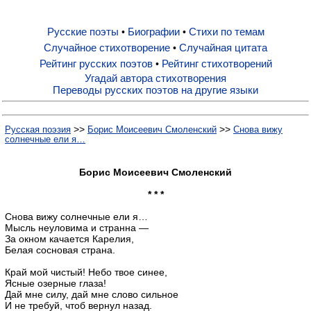
Русские поэты
Биографии
Стихи по темам
•
•
Русские поэты
Случайное стихотворение
Случайная цитата
•
Рейтинг русских поэтов
Рейтинг стихотворений
•
Биографии
Угадай автора стихотворения
Переводы русских поэтов на другие языки
Стихи по темам
>>
>>
Русская поэзия
Борис Моисеевич Смоленский
Снова вижу
солнечные ели я…
Случайное стихотворение
Борис Моисеевич Смоленский
* * *
Случайная цитата
Снова вижу солнечные ели я…
Мысль неуловима и странна —
За окном качается Карелия,
Рейтинг русских поэтов
Белая сосновая страна.
Край мой чистый! Небо твое синее,
Рейтинг стихотворений
Ясные озерные глаза!
Дай мне силу, дай мне слово сильное
И не требуй, чтоб вернул назад.