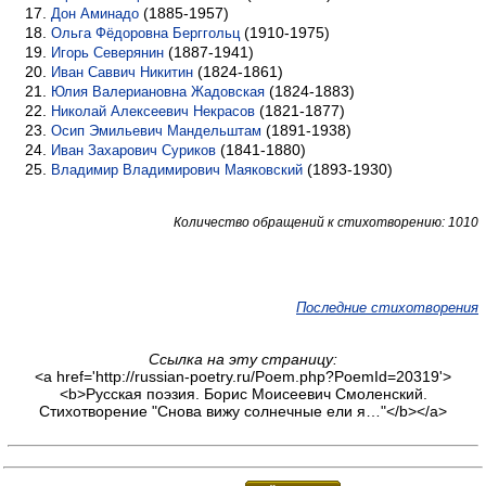
(1885-1957)
Дон Аминадо
(1910-1975)
Ольга Фёдоровна Берггольц
(1887-1941)
Игорь Северянин
(1824-1861)
Иван Саввич Никитин
(1824-1883)
Юлия Валериановна Жадовская
(1821-1877)
Николай Алексеевич Некрасов
(1891-1938)
Осип Эмильевич Мандельштам
(1841-1880)
Иван Захарович Суриков
(1893-1930)
Владимир Владимирович Маяковский
Количество обращений к стихотворению: 1010
Последние стихотворения
Ссылка на эту страницу:
<a href='http://russian-poetry.ru/Poem.php?PoemId=20319'>
<b>Русская поэзия. Борис Моисеевич Смоленский.
Стихотворение "Снова вижу солнечные ели я…"</b></a>