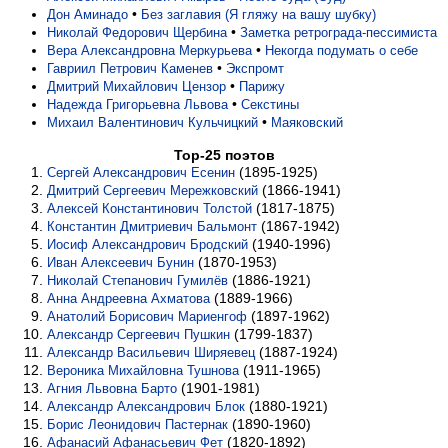
•
Дон Аминадо
Без заглавия (Я гляжу на вашу шубку)
•
Николай Федорович Щербина
Заметка ретрограда-пессимиста
•
Вера Александровна Меркурьева
Некогда подумать о себе
•
Гавриил Петрович Каменев
Экспромт
•
Дмитрий Михайлович Цензор
Парижу
•
Надежда Григорьевна Львова
Секстины
•
Михаил Валентинович Кульчицкий
Маяковский
Top-25 поэтов
(1895-1925)
Сергей Александрович Есенин
(1866-1941)
Дмитрий Сергеевич Мережковский
(1817-1875)
Алексей Константинович Толстой
(1867-1942)
Константин Дмитриевич Бальмонт
(1940-1996)
Иосиф Александрович Бродский
(1870-1953)
Иван Алексеевич Бунин
(1886-1921)
Николай Степанович Гумилёв
(1889-1966)
Анна Андреевна Ахматова
(1897-1962)
Анатолий Борисович Мариенгоф
(1799-1837)
Александр Сергеевич Пушкин
(1887-1924)
Александр Васильевич Ширяевец
(1911-1965)
Вероника Михайловна Тушнова
(1901-1981)
Агния Львовна Барто
(1880-1921)
Александр Александрович Блок
(1890-1960)
Борис Леонидович Пастернак
(1820-1892)
Афанасий Афанасьевич Фет