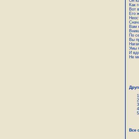
Он ка
Как г
Вот в
Его ж
Неос
Снача
Вам н
Вника
По се
Вы пр
Нагая
Умы б
И вд
Не м
Сер
Друг
Все 