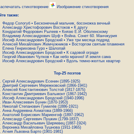
аспечатать стихотворение
Изображение стихотворения
йте также:
Федор Сологуб
•
Бесконечный мальчик, босоножка вечный
Александр Христофорович Востоков
•
К другу
Кондратий Федорович Рылеев
•
Князю Е.И. Оболенскому
Владимир Александрович Шуф
•
Война. Сонет 60. Манчжурия
Иосиф Александрович Бродский
•
Уже три месяца подряд
Алексей Михайлович Жемчужников
•
Восторгом святым пламенея
Елена Генриховна Гуро
•
Шалопай
Иосиф Александрович Бродский
•
К садовой ограде
Георгий Иванович Чулков
•
Как небо мрачно! И земля сама
Иосиф Александрович Бродский
•
Вдоль темно-желтых квартир
Top-25 поэтов
Сергей Александрович Есенин
(1895-1925)
Дмитрий Сергеевич Мережковский
(1866-1941)
Алексей Константинович Толстой
(1817-1875)
Константин Дмитриевич Бальмонт
(1867-1942)
Иосиф Александрович Бродский
(1940-1996)
Иван Алексеевич Бунин
(1870-1953)
Николай Степанович Гумилёв
(1886-1921)
Анна Андреевна Ахматова
(1889-1966)
Анатолий Борисович Мариенгоф
(1897-1962)
Александр Сергеевич Пушкин
(1799-1837)
Александр Васильевич Ширяевец
(1887-1924)
Вероника Михайловна Тушнова
(1911-1965)
Агния Львовна Барто
(1901-1981)