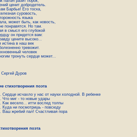
к палач разит порок, 

ений ценит добродетель. 

ам Барбье! Его тоска, 

елезная суровость, 

торожность языка 

ла, может быть, как новость, 

е понравятся. Но там. 

я в смысл его глубокой 

рдцу он придется вам: 

авду цените высоко... 

 истина в наш век 

олезненно тревожит. 

охновенный человек 

ногим тронуть сердце может...
гей Дуров
ие стихотворения поэта
Сердце исчахло у нас от науки холодной. В ребенке
Что миг - то новые удары
Как весело... итти вослед толпы
Куда ни посмотришь - повсюду
Ваш жребий пал! Счастливая пора
стихотворения поэта