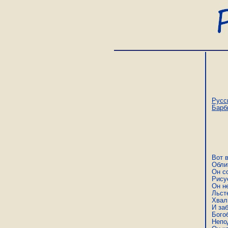
Русс
Барб
Вот в
Обли
Он с
Рисуе
Он не
Льст
Хвал
И заб
Богоб
Непо