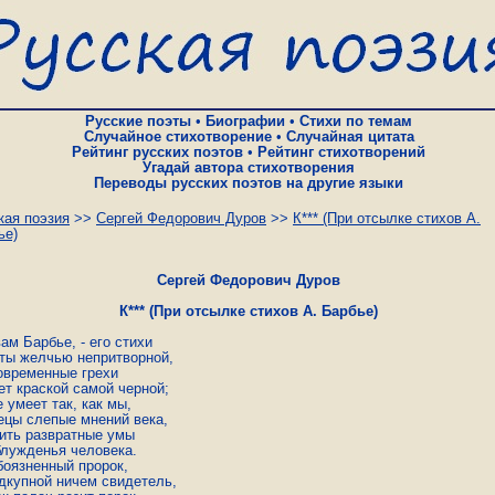
Русские поэты
•
Биографии
•
Стихи по темам
Случайное стихотворение
•
Случайная цитата
Рейтинг русских поэтов
•
Рейтинг стихотворений
Угадай автора стихотворения
Переводы русских поэтов на другие языки
кая поэзия
>>
Сергей Федорович Дуров
>>
К*** (При отсылке стихов А.
ье)
Сергей Федорович Дуров
К*** (При отсылке стихов А. Барбье)
ам Барбье, - его стихи 

ты желчью непритворной, 

овременные грехи 

т краской самой черной; 

 умеет так, как мы, 

ецы слепые мнений века, 

ить развратные умы 

лужденья человека. 

оязненный пророк, 

дкупной ничем свидетель, 
