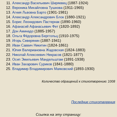
(1887-1924)
Александр Васильевич Ширяевец
(1911-1965)
Вероника Михайловна Тушнова
(1901-1981)
Агния Львовна Барто
(1880-1921)
Александр Александрович Блок
(1890-1960)
Борис Леонидович Пастернак
(1820-1892)
Афанасий Афанасьевич Фет
(1885-1957)
Дон Аминадо
(1910-1975)
Ольга Фёдоровна Берггольц
(1887-1941)
Игорь Северянин
(1824-1861)
Иван Саввич Никитин
(1824-1883)
Юлия Валериановна Жадовская
(1821-1877)
Николай Алексеевич Некрасов
(1891-1938)
Осип Эмильевич Мандельштам
(1841-1880)
Иван Захарович Суриков
(1893-1930)
Владимир Владимирович Маяковский
Количество обращений к стихотворению: 1008
Последние стихотворения
Ссылка на эту страницу: