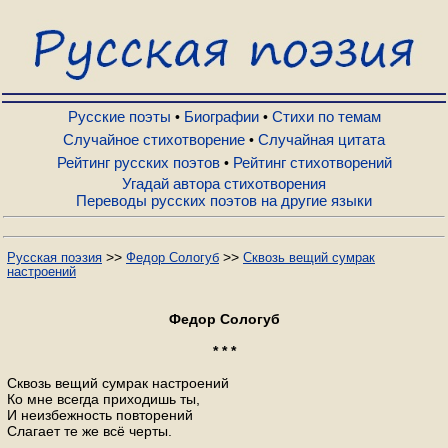
Русские поэты
Биографии
Русские поэты
Биографии
Стихи по темам
•
•
Случайное стихотворение
Случайная цитата
•
Рейтинг русских поэтов
Рейтинг стихотворений
•
Стихи по темам
Угадай автора стихотворения
Переводы русских поэтов на другие языки
Случайное стихотворение
>>
>>
Русская поэзия
Федор Сологуб
Сквозь вещий сумрак
настроений
Случайная цитата
Федор Сологуб
Рейтинг русских поэтов
* * *
Сквозь вещий сумрак настроений
Ко мне всегда приходишь ты,
Рейтинг стихотворений
И неизбежность повторений
Слагает те же всё черты.