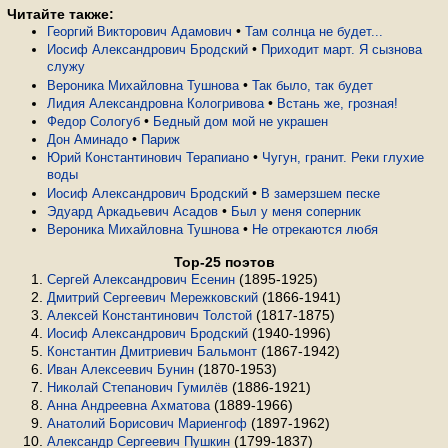
Читайте также:
•
Георгий Викторович Адамович
Там солнца не будет...
•
Иосиф Александрович Бродский
Приходит март. Я сызнова
служу
•
Вероника Михайловна Тушнова
Так было, так будет
•
Лидия Александровна Кологривова
Встань же, грозная!
•
Федор Сологуб
Бедный дом мой не украшен
•
Дон Аминадо
Париж
•
Юрий Константинович Терапиано
Чугун, гранит. Реки глухие
воды
•
Иосиф Александрович Бродский
В замерзшем песке
•
Эдуард Аркадьевич Асадов
Был у меня соперник
•
Вероника Михайловна Тушнова
Не отрекаются любя
Top-25 поэтов
(1895-1925)
Сергей Александрович Есенин
(1866-1941)
Дмитрий Сергеевич Мережковский
(1817-1875)
Алексей Константинович Толстой
(1940-1996)
Иосиф Александрович Бродский
(1867-1942)
Константин Дмитриевич Бальмонт
(1870-1953)
Иван Алексеевич Бунин
(1886-1921)
Николай Степанович Гумилёв
(1889-1966)
Анна Андреевна Ахматова
(1897-1962)
Анатолий Борисович Мариенгоф
(1799-1837)
Александр Сергеевич Пушкин