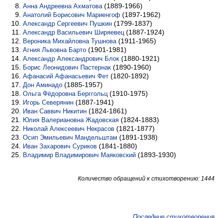
(1889-1966)
Анна Андреевна Ахматова
(1897-1962)
Анатолий Борисович Мариенгоф
(1799-1837)
Александр Сергеевич Пушкин
(1887-1924)
Александр Васильевич Ширяевец
(1911-1965)
Вероника Михайловна Тушнова
(1901-1981)
Агния Львовна Барто
(1880-1921)
Александр Александрович Блок
(1890-1960)
Борис Леонидович Пастернак
(1820-1892)
Афанасий Афанасьевич Фет
(1885-1957)
Дон Аминадо
(1910-1975)
Ольга Фёдоровна Берггольц
(1887-1941)
Игорь Северянин
(1824-1861)
Иван Саввич Никитин
(1824-1883)
Юлия Валериановна Жадовская
(1821-1877)
Николай Алексеевич Некрасов
(1891-1938)
Осип Эмильевич Мандельштам
(1841-1880)
Иван Захарович Суриков
(1893-1930)
Владимир Владимирович Маяковский
Количество обращений к стихотворению: 1444
Последние стихотворения