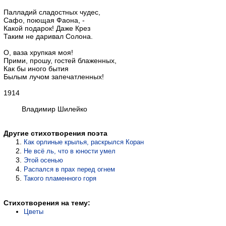
Палладий сладостных чудес,
Сафо, поющая Фаона, -
Какой подарок! Даже Крез
Таким не даривал Солона.
О, ваза хрупкая моя!
Прими, прошу, гостей блаженных,
Как бы иного бытия
Былым лучом запечатленных!
1914
Владимир Шилейко
Другие стихотворения поэта
Как орлиные крылья, раскрылся Коран
Не всё ль, что в юности умел
Этой осенью
Распался в прах перед огнем
Такого пламенного горя
Стихотворения на тему:
Цветы