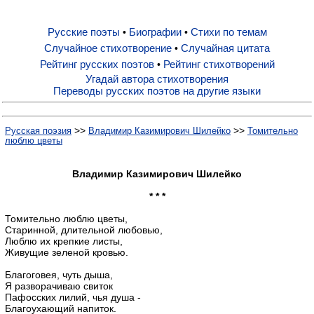
Русские поэты
Биографии
Стихи по темам
•
•
Русские поэты
Случайное стихотворение
Случайная цитата
•
Рейтинг русских поэтов
Рейтинг стихотворений
•
Биографии
Угадай автора стихотворения
Переводы русских поэтов на другие языки
Стихи по темам
>>
>>
Русская поэзия
Владимир Казимирович Шилейко
Томительно
люблю цветы
Случайное стихотворение
Владимир Казимирович Шилейко
* * *
Случайная цитата
Томительно люблю цветы,
Старинной, длительной любовью,
Люблю их крепкие листы,
Рейтинг русских поэтов
Живущие зеленой кровью.
Благоговея, чуть дыша,
Рейтинг стихотворений
Я разворачиваю свиток
Пафосских лилий, чья душа -
Благоухающий напиток.