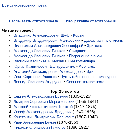
Все стихотворения поэта
Распечатать стихотворение
Изображение стихотворения
Читайте также:
•
Владимир Александрович Шуф
Коран
•
Владимир Владимирович Маяковский
Даешь изячную жизнь
•
Вильгельм Александрович Зоргенфрей
Зрителю
•
Александр Иванович Тиняков
Свидание
•
Александр Иванович Тиняков
Погребение любви
•
Василий Васильевич Князев
Сын коммунара
•
Юргис Казимирович Балтрушайтис
Ave, crux
•
Анатолий Александрович Александров
Иди!
•
Иван Сергеевич Аксаков
Пусть гибнет все, к чему сурово
•
Леонид Иванович Андрусон
Осеннее темное поле
Top-25 поэтов
(1895-1925)
Сергей Александрович Есенин
(1866-1941)
Дмитрий Сергеевич Мережковский
(1817-1875)
Алексей Константинович Толстой
(1940-1996)
Иосиф Александрович Бродский
(1867-1942)
Константин Дмитриевич Бальмонт
(1870-1953)
Иван Алексеевич Бунин
(1886-1921)
Николай Степанович Гумилёв