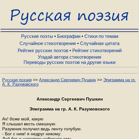
Русские поэты
Биографии
Русские поэты
Биографии
Стихи по темам
•
•
Случайное стихотворение
Случайная цитата
•
Рейтинг русских поэтов
Рейтинг стихотворений
•
Стихи по темам
Угадай автора стихотворения
Переводы русских поэтов на другие языки
Случайное стихотворение
>>
>>
Русская поэзия
Александр Сергеевич Пушкин
Эпиграмма на гр.
А. К. Разумовского
Случайная цитата
Александр Сергеевич Пушкин
Рейтинг русских поэтов
Эпиграмма на гр. А. К. Разумовского
Ах! боже мой, какую
Я слышал весть смешную:
Рейтинг стихотворений
Разумник получил ведь ленту голубую.
- Бог с ним! я недруг никому:
Дай бог и царствие небесное ему.