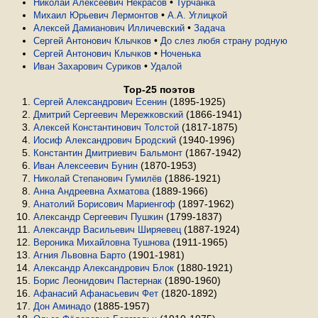
•
Николай Алексеевич Некрасов
Турчанка
•
Михаил Юрьевич Лермонтов
А.А. Углицкой
•
Алексей Дамианович Илличевский
Задача
•
Сергей Антонович Клычков
До слез любя страну родную
•
Сергей Антонович Клычков
Ноченька
•
Иван Захарович Суриков
Удалой
Top-25 поэтов
(1895-1925)
Сергей Александрович Есенин
(1866-1941)
Дмитрий Сергеевич Мережковский
(1817-1875)
Алексей Константинович Толстой
(1940-1996)
Иосиф Александрович Бродский
(1867-1942)
Константин Дмитриевич Бальмонт
(1870-1953)
Иван Алексеевич Бунин
(1886-1921)
Николай Степанович Гумилёв
(1889-1966)
Анна Андреевна Ахматова
(1897-1962)
Анатолий Борисович Мариенгоф
(1799-1837)
Александр Сергеевич Пушкин
(1887-1924)
Александр Васильевич Ширяевец
(1911-1965)
Вероника Михайловна Тушнова
(1901-1981)
Агния Львовна Барто
(1880-1921)
Александр Александрович Блок
(1890-1960)
Борис Леонидович Пастернак
(1820-1892)
Афанасий Афанасьевич Фет
(1885-1957)
Дон Аминадо