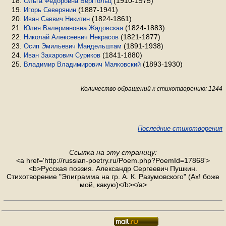
(1910-1975)
Ольга Фёдоровна Берггольц
(1887-1941)
Игорь Северянин
(1824-1861)
Иван Саввич Никитин
(1824-1883)
Юлия Валериановна Жадовская
(1821-1877)
Николай Алексеевич Некрасов
(1891-1938)
Осип Эмильевич Мандельштам
(1841-1880)
Иван Захарович Суриков
(1893-1930)
Владимир Владимирович Маяковский
Количество обращений к стихотворению: 1244
Последние стихотворения
Ссылка на эту страницу:
<a href='http://russian-poetry.ru/Poem.php?PoemId=17868'>
<b>Русская поэзия. Александр Сергеевич Пушкин.
Стихотворение "Эпиграмма на гр. А. К. Разумовского" (Ах! боже
мой, какую)</b></a>