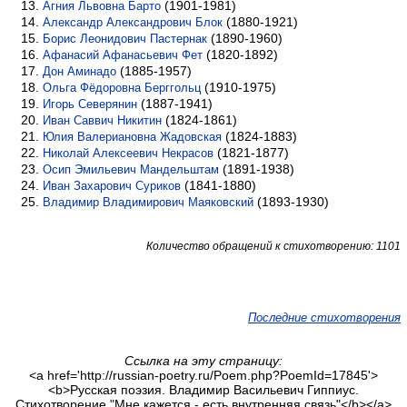
(1901-1981)
Агния Львовна Барто
(1880-1921)
Александр Александрович Блок
(1890-1960)
Борис Леонидович Пастернак
(1820-1892)
Афанасий Афанасьевич Фет
(1885-1957)
Дон Аминадо
(1910-1975)
Ольга Фёдоровна Берггольц
(1887-1941)
Игорь Северянин
(1824-1861)
Иван Саввич Никитин
(1824-1883)
Юлия Валериановна Жадовская
(1821-1877)
Николай Алексеевич Некрасов
(1891-1938)
Осип Эмильевич Мандельштам
(1841-1880)
Иван Захарович Суриков
(1893-1930)
Владимир Владимирович Маяковский
Количество обращений к стихотворению: 1101
Последние стихотворения
Ссылка на эту страницу:
<a href='http://russian-poetry.ru/Poem.php?PoemId=17845'>
<b>Русская поэзия. Владимир Васильевич Гиппиус.
Стихотворение "Мне кажется - есть внутренняя связь"</b></a>