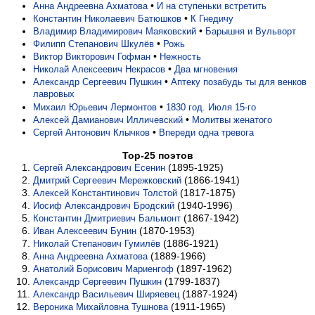
•
Анна Андреевна Ахматова
И на ступеньки встретить
•
Константин Николаевич Батюшков
К Гнедичу
•
Владимир Владимирович Маяковский
Барышня и Вульворт
•
Филипп Степанович Шкулёв
Рожь
•
Виктор Викторович Гофман
Нежность
•
Николай Алексеевич Некрасов
Два мгновения
•
Александр Сергеевич Пушкин
Аптеку позабудь ты для венков
лавровых
•
Михаил Юрьевич Лермонтов
1830 год. Июля 15-го
•
Алексей Дамианович Илличевский
Молитвы женатого
•
Сергей Антонович Клычков
Впереди одна тревога
Top-25 поэтов
(1895-1925)
Сергей Александрович Есенин
(1866-1941)
Дмитрий Сергеевич Мережковский
(1817-1875)
Алексей Константинович Толстой
(1940-1996)
Иосиф Александрович Бродский
(1867-1942)
Константин Дмитриевич Бальмонт
(1870-1953)
Иван Алексеевич Бунин
(1886-1921)
Николай Степанович Гумилёв
(1889-1966)
Анна Андреевна Ахматова
(1897-1962)
Анатолий Борисович Мариенгоф
(1799-1837)
Александр Сергеевич Пушкин
(1887-1924)
Александр Васильевич Ширяевец
(1911-1965)
Вероника Михайловна Тушнова