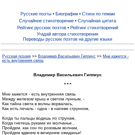
Русские поэты
Биографии
Стихи по темам
•
•
Русские поэты
Случайное стихотворение
Случайная цитата
•
Рейтинг русских поэтов
Рейтинг стихотворений
•
Биографии
Угадай автора стихотворения
Переводы русских поэтов на другие языки
Стихи по темам
>>
>>
Русская поэзия
Владимир Васильевич Гиппиус
Мне кажется -
есть внутренняя связь
Случайное стихотворение
Владимир Васильевич Гиппиус
* * *
Случайная цитата
Мне кажется - есть внутренняя связь
Между железом крыш и светом лунным, -
Как тайна света в волны ворвалась,
Рейтинг русских поэтов
Как есть печаль - одна - в напеве струнном,
Когда ты пальцы водишь по струнам,
Рейтинг стихотворений
Когда гнетешь руками их молчанье...
Пройдем, как сон по розовым волнам,
Пройдем вдвоем в вечернем ожиданье!