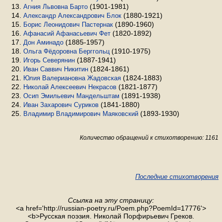
(1901-1981)
Агния Львовна Барто
(1880-1921)
Александр Александрович Блок
(1890-1960)
Борис Леонидович Пастернак
(1820-1892)
Афанасий Афанасьевич Фет
(1885-1957)
Дон Аминадо
(1910-1975)
Ольга Фёдоровна Берггольц
(1887-1941)
Игорь Северянин
(1824-1861)
Иван Саввич Никитин
(1824-1883)
Юлия Валериановна Жадовская
(1821-1877)
Николай Алексеевич Некрасов
(1891-1938)
Осип Эмильевич Мандельштам
(1841-1880)
Иван Захарович Суриков
(1893-1930)
Владимир Владимирович Маяковский
Количество обращений к стихотворению: 1161
Последние стихотворения
Ссылка на эту страницу:
<a href='http://russian-poetry.ru/Poem.php?PoemId=17776'>
<b>Русская поэзия. Николай Порфирьевич Греков.