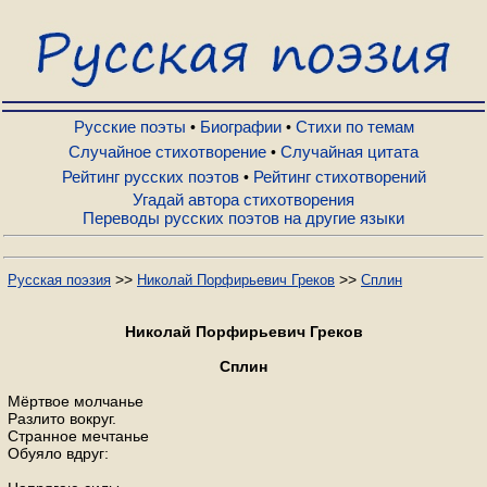
Русские поэты
Биографии
Русские поэты
Биографии
Стихи по темам
•
•
Случайное стихотворение
Случайная цитата
•
Рейтинг русских поэтов
Рейтинг стихотворений
•
Стихи по темам
Угадай автора стихотворения
Переводы русских поэтов на другие языки
Случайное стихотворение
>>
>>
Русская поэзия
Николай Порфирьевич Греков
Сплин
Случайная цитата
Николай Порфирьевич Греков
Сплин
Рейтинг русских поэтов
Мёртвое молчанье
Разлито вокруг.
Странное мечтанье
Рейтинг стихотворений
Обуяло вдруг: