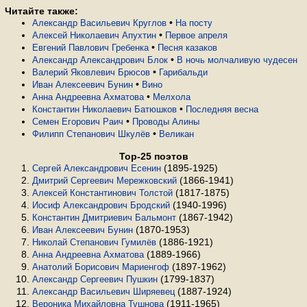
Читайте также:
•
Александр Васильевич Круглов
На посту
•
Алексей Николаевич Апухтин
Первое апреля
•
Евгений Павлович Гребенка
Песня казаков
•
Александр Александрович Блок
В ночь молчаливую чудесен
•
Валерий Яковлевич Брюсов
Гарибальди
•
Иван Алексеевич Бунин
Вино
•
Анна Андреевна Ахматова
Мелхола
•
Константин Николаевич Батюшков
Последняя весна
•
Семен Егорович Раич
Проводы Алины
•
Филипп Степанович Шкулёв
Великан
Top-25 поэтов
(1895-1925)
Сергей Александрович Есенин
(1866-1941)
Дмитрий Сергеевич Мережковский
(1817-1875)
Алексей Константинович Толстой
(1940-1996)
Иосиф Александрович Бродский
(1867-1942)
Константин Дмитриевич Бальмонт
(1870-1953)
Иван Алексеевич Бунин
(1886-1921)
Николай Степанович Гумилёв
(1889-1966)
Анна Андреевна Ахматова
(1897-1962)
Анатолий Борисович Мариенгоф
(1799-1837)
Александр Сергеевич Пушкин
(1887-1924)
Александр Васильевич Ширяевец
(1911-1965)
Вероника Михайловна Тушнова