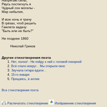
Напрягаю силы,
Рвусь постигнуть я
Чудный сон могилы -
Мир небытия,
И всю ночь я трачу
В грёзах, чтоб решить
Гамлета задачу:
"Быть или не быть?"
Не позднее 1860
Николай Греков
Другие стихотворения поэта
Нет, полно! - Не пойду к ней с головой покорной
Всё спало вокруг... Мы открыли окно
Звучала гитара вдали...
15-го января
Прощаясь, в аллее
Все стихотворения поэта
Распечатать стихотворение
Изображение стихотворения