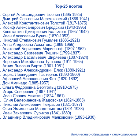
Top-25 поэтов
Сергей Александрович Есенин
(1895-1925)
Дмитрий Сергеевич Мережковский
(1866-1941)
Алексей Константинович Толстой
(1817-1875)
Иосиф Александрович Бродский
(1940-1996)
Константин Дмитриевич Бальмонт
(1867-1942)
Иван Алексеевич Бунин
(1870-1953)
Николай Степанович Гумилёв
(1886-1921)
Анна Андреевна Ахматова
(1889-1966)
Анатолий Борисович Мариенгоф
(1897-1962)
Александр Сергеевич Пушкин
(1799-1837)
Александр Васильевич Ширяевец
(1887-1924)
Вероника Михайловна Тушнова
(1911-1965)
Агния Львовна Барто
(1901-1981)
Александр Александрович Блок
(1880-1921)
Борис Леонидович Пастернак
(1890-1960)
Афанасий Афанасьевич Фет
(1820-1892)
Дон Аминадо
(1885-1957)
Ольга Фёдоровна Берггольц
(1910-1975)
Игорь Северянин
(1887-1941)
Иван Саввич Никитин
(1824-1861)
Юлия Валериановна Жадовская
(1824-1883)
Николай Алексеевич Некрасов
(1821-1877)
Осип Эмильевич Мандельштам
(1891-1938)
Иван Захарович Суриков
(1841-1880)
Владимир Владимирович Маяковский
(1893-1930)
Количество обращений к стихотворению