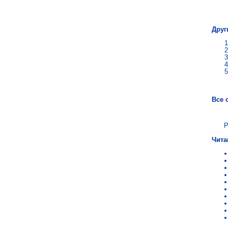
Вер
Друг
Все 
Р
Чита