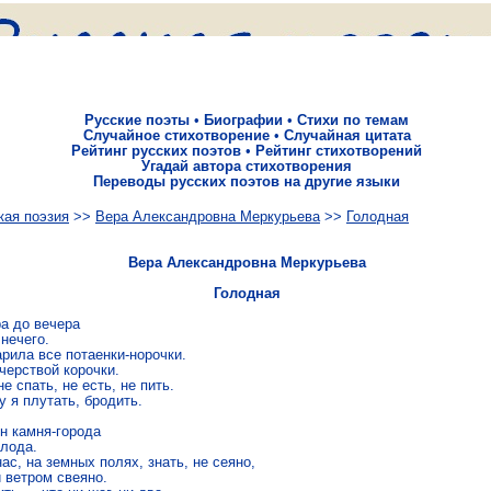
Русские поэты
•
Биографии
•
Стихи по темам
Случайное стихотворение
•
Случайная цитата
Рейтинг русских поэтов
•
Рейтинг стихотворений
Угадай автора стихотворения
Переводы русских поэтов на другие языки
кая поэзия
>>
Вера Александровна Меркурьева
>>
Голодная
Вера Александровна Меркурьева
Голодная
а до вечера

нечего.

рила все потаенки-норочки.

черствой корочки.

е спать, не есть, не пить.

 я плутать, бродить.

н камня-города

лода.

ас, на земных полях, знать, не сеяно,

 ветром свеяно.
