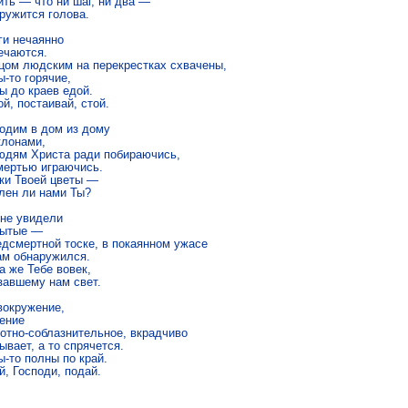
ть — что ни шаг, ни два —

ружится голова.

и нечаянно

ечаются.

цом людским на перекрестках схвачены,

-то горячие,

 до краев едой.

й, постаивай, стой.

одим в дом из дому

лонами,

юдям Христа ради побираючись,

мертью играючись.

ки Твоей цветы —

лен ли нами Ты?

не увидели

ытые —

едсмертной тоске, в покаянном ужасе

ам обнаружился.

 же Тебе вовек,

завшему нам свет.

вокружение,

ение

отно-соблазнительное, вкрадчиво

вает, а то спрячется.

-то полны по край.

й, Господи, подай.