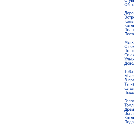
Ступи
Ой, к
Дорог
Встр
Коль
Котлы
Полны
Посто
Мы х
С пок
По л
Со с
Улыб
Дово
Тебя 
Мы с
В пр
Ты н
Слава
Пока
Голо
Томл
Дрем
Всплы
Котлы
Пода