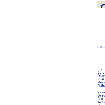
Русс
С утр
Есть 
Обша
А ни 
Мне н
Пойду
У сте
От го
Про н
То ли