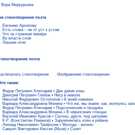
а Меркурьева
ие стихотворения поэта
Евгению Архипову
Есть слова – не от уст к устам
Что за странная манера
Во власти слов
Лишние огни
стихотворения поэта
аспечатать стихотворение
Изображение стихотворения
йте также:
Федор Петрович Ключарев
•
Две дикие козы
Дмитрий Петрович Глебов
•
Негр в неволе
Николай Федорович Остолопов
•
К моей хижинке
Варвара Александровна Монина
•
Что же, мы знаем, как, волнуясь зап
Федор Петрович Ключарев
•
Подсолнечник и гвоздика
Варвара Александровна Монина
•
В чёрносиних глянцах
Василий Иванович Красов
•
Скучны, други, под шатрами
К.Р. (Константин Романов)
•
Зарумянились клен и рябина
Леонид Николаевич Трефолев
•
Молодо - зелено
Самуил Викторович Киссин (Муни)
•
Сонет