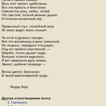
Весь этот трепет, щебетанье,
Вся эта яркость и блистанье
Сквозистых рощ, небес, полей,
Что светлой, полной жизнью дышат,
И голосов несметный хор…
Привычный слух, спокойный взор
Их мало видит, мало слышит.
Но если в душных городах
Всё это вспомнишь в день туманный,
На людных, смрадных площадях,
Под гул тревоги неустанной, —
Широко, полно дышит грудь,
Вольнее хочется вздохнуть…
И вот сверкнула даль немая,
Звенит, щебечет впереди —
Весна цветет, благоухая,
В твоей взволнованной груди…
Федор Берг
Другие стихотворения поэта
Годовщина