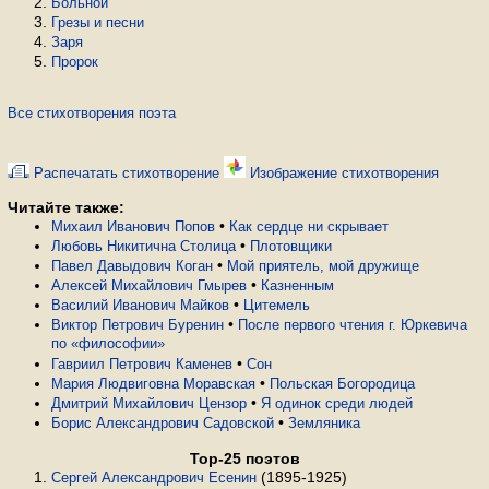
Больной
Грезы и песни
Заря
Пророк
Все стихотворения поэта
Распечатать стихотворение
Изображение стихотворения
Читайте также:
•
Михаил Иванович Попов
Как сердце ни скрывает
•
Любовь Никитична Столица
Плотовщики
•
Павел Давыдович Коган
Мой приятель, мой дружище
•
Алексей Михайлович Гмырев
Казненным
•
Василий Иванович Майков
Цитемель
•
Виктор Петрович Буренин
После первого чтения г. Юркевича
по «философии»
•
Гавриил Петрович Каменев
Сон
•
Мария Людвиговна Моравская
Польская Богородица
•
Дмитрий Михайлович Цензор
Я одинок среди людей
•
Борис Александрович Садовской
Земляника
Top-25 поэтов
(1895-1925)
Сергей Александрович Есенин