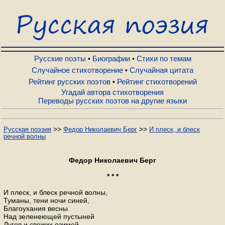
Русские поэты
Биографии
Русские поэты
Биографии
Стихи по темам
•
•
Случайное стихотворение
Случайная цитата
•
Рейтинг русских поэтов
Рейтинг стихотворений
•
Стихи по темам
Угадай автора стихотворения
Переводы русских поэтов на другие языки
Случайное стихотворение
>>
>>
Русская поэзия
Федор Николаевич Берг
И плеск, и блеск
речной волны
Случайная цитата
Федор Николаевич Берг
Рейтинг русских поэтов
* * *
И плеск, и блеск речной волны,
Туманы, тени ночи синей,
Рейтинг стихотворений
Благоухания весны
Над зеленеющей пустыней
Лугов и свежих озимей,