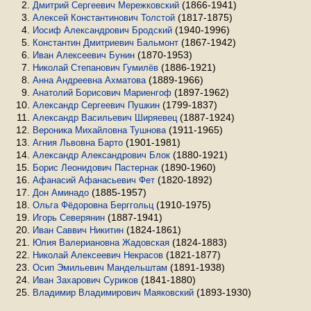
(1866-1941)
Дмитрий Сергеевич Мережковский
(1817-1875)
Алексей Константинович Толстой
(1940-1996)
Иосиф Александрович Бродский
(1867-1942)
Константин Дмитриевич Бальмонт
(1870-1953)
Иван Алексеевич Бунин
(1886-1921)
Николай Степанович Гумилёв
(1889-1966)
Анна Андреевна Ахматова
(1897-1962)
Анатолий Борисович Мариенгоф
(1799-1837)
Александр Сергеевич Пушкин
(1887-1924)
Александр Васильевич Ширяевец
(1911-1965)
Вероника Михайловна Тушнова
(1901-1981)
Агния Львовна Барто
(1880-1921)
Александр Александрович Блок
(1890-1960)
Борис Леонидович Пастернак
(1820-1892)
Афанасий Афанасьевич Фет
(1885-1957)
Дон Аминадо
(1910-1975)
Ольга Фёдоровна Берггольц
(1887-1941)
Игорь Северянин
(1824-1861)
Иван Саввич Никитин
(1824-1883)
Юлия Валериановна Жадовская
(1821-1877)
Николай Алексеевич Некрасов
(1891-1938)
Осип Эмильевич Мандельштам
(1841-1880)
Иван Захарович Суриков
(1893-1930)
Владимир Владимирович Маяковский