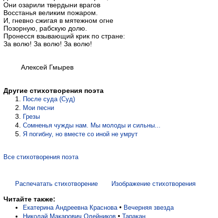
Они озарили твердыни врагов
Восстанья великим пожаром.
И, гневно сжигая в мятежном огне
Позорную, рабскую долю.
Пронесся взывающий крик по стране:
За волю! За волю! За волю!
Алексей Гмырев
Другие стихотворения поэта
После суда (Суд)
Мои песни
Грезы
Сомненья чужды нам. Мы молоды и сильны...
Я погибну, но вместе со иной не умрут
Все стихотворения поэта
Распечатать стихотворение
Изображение стихотворения
Читайте также:
•
Екатерина Андреевна Краснова
Вечерняя звезда
•
Николай Макарович Олейников
Таракан