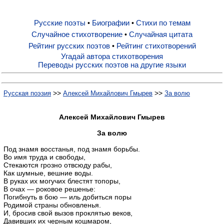
Русские поэты
Биографии
Стихи по темам
•
•
Русские поэты
Случайное стихотворение
Случайная цитата
•
Рейтинг русских поэтов
Рейтинг стихотворений
•
Биографии
Угадай автора стихотворения
Переводы русских поэтов на другие языки
Стихи по темам
>>
>>
Русская поэзия
Алексей Михайлович Гмырев
За волю
Случайное стихотворение
Алексей Михайлович Гмырев
За волю
Случайная цитата
Под знамя восстанья, под знамя борьбы.
Во имя труда и свободы,
Стекаются грозно отвсюду рабы,
Как шумные, вешние воды.
Рейтинг русских поэтов
В руках их могучих блестят топоры,
В очах — роковое решенье:
Погибнуть в бою — иль добиться поры
Рейтинг стихотворений
Родимой страны обновленья.
И, бросив свой вызов проклятью веков,
Давивших их черным кошмаром,