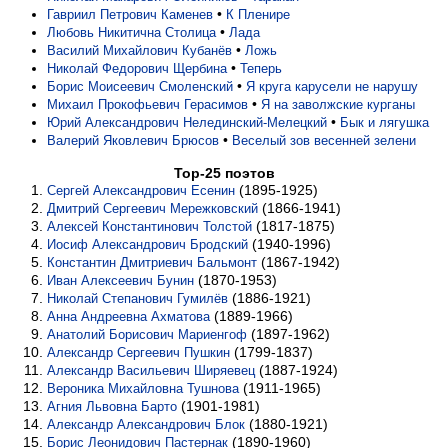
•
Гавриил Петрович Каменев
К Пленире
•
Любовь Никитична Столица
Лада
•
Василий Михайлович Кубанёв
Ложь
•
Николай Федорович Щербина
Теперь
•
Борис Моисеевич Смоленский
Я круга карусели не нарушу
•
Михаил Прокофьевич Герасимов
Я на заволжские курганы
•
Юрий Александрович Нелединский-Мелецкий
Бык и лягушка
•
Валерий Яковлевич Брюсов
Веселый зов весенней зелени
Top-25 поэтов
(1895-1925)
Сергей Александрович Есенин
(1866-1941)
Дмитрий Сергеевич Мережковский
(1817-1875)
Алексей Константинович Толстой
(1940-1996)
Иосиф Александрович Бродский
(1867-1942)
Константин Дмитриевич Бальмонт
(1870-1953)
Иван Алексеевич Бунин
(1886-1921)
Николай Степанович Гумилёв
(1889-1966)
Анна Андреевна Ахматова
(1897-1962)
Анатолий Борисович Мариенгоф
(1799-1837)
Александр Сергеевич Пушкин
(1887-1924)
Александр Васильевич Ширяевец
(1911-1965)
Вероника Михайловна Тушнова
(1901-1981)
Агния Львовна Барто
(1880-1921)
Александр Александрович Блок
(1890-1960)
Борис Леонидович Пастернак