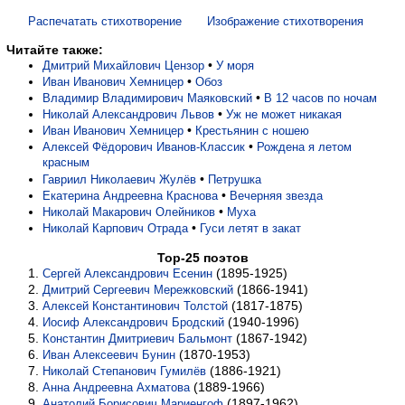
Распечатать стихотворение
Изображение стихотворения
Читайте также:
•
Дмитрий Михайлович Цензор
У моря
•
Иван Иванович Хемницер
Обоз
•
Владимир Владимирович Маяковский
В 12 часов по ночам
•
Николай Александрович Львов
Уж не может никакая
•
Иван Иванович Хемницер
Крестьянин с ношею
•
Алексей Фёдорович Иванов-Классик
Рождена я летом
красным
•
Гавриил Николаевич Жулёв
Петрушка
•
Екатерина Андреевна Краснова
Вечерняя звезда
•
Николай Макарович Олейников
Муха
•
Николай Карпович Отрада
Гуси летят в закат
Top-25 поэтов
(1895-1925)
Сергей Александрович Есенин
(1866-1941)
Дмитрий Сергеевич Мережковский
(1817-1875)
Алексей Константинович Толстой
(1940-1996)
Иосиф Александрович Бродский
(1867-1942)
Константин Дмитриевич Бальмонт
(1870-1953)
Иван Алексеевич Бунин
(1886-1921)
Николай Степанович Гумилёв
(1889-1966)
Анна Андреевна Ахматова
(1897-1962)
Анатолий Борисович Мариенгоф