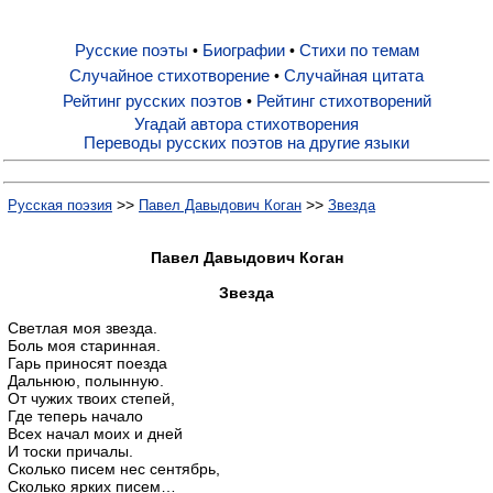
Русские поэты
Биографии
Стихи по темам
•
•
Русские поэты
Случайное стихотворение
Случайная цитата
•
Рейтинг русских поэтов
Рейтинг стихотворений
•
Биографии
Угадай автора стихотворения
Переводы русских поэтов на другие языки
Стихи по темам
>>
>>
Русская поэзия
Павел Давыдович Коган
Звезда
Случайное стихотворение
Павел Давыдович Коган
Звезда
Случайная цитата
Светлая моя звезда.
Боль моя старинная.
Гарь приносят поезда
Дальнюю, полынную.
Рейтинг русских поэтов
От чужих твоих степей,
Где теперь начало
Всех начал моих и дней
Рейтинг стихотворений
И тоски причалы.
Сколько писем нес сентябрь,
Сколько ярких писем…