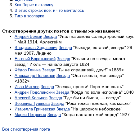
Как Парис в старину
В этих строках все: и что мечталось
Тигр в зоопарке
Стихотворения других поэтов с таким же названием:
"Упал на землю солнца красный круг.
Андрей Белый
Звезда
" Май 1914, Арлесгейм
"Выходи, вставай, звезда" 29
Владислав Ходасевич
Звезда
мая 1907, Лидино
"Взгляни на звезды: много
Евгений Баратынский
Звезда
звезд " Июль — начало августа 1824
"Ты не спрашивай, друг!" <1839>
Фёдор Глинка
Звезда
"Она взошла, моя звезда"
Александр Полежаев
Звезда
<1832>
"Звезда, прости! Пора мне спать"
Иван Мятлев
Звезда
"Когда по воле исполина" 1840
Андрей Подолинский
Звезда
"Где бы ни был я, — всегда"
Алексей Кольцов
Звезда
"Река текла тяжелая, как масло"
Вероника Тушнова
Звезда
"На широком небосводе"
Изабелла Гриневская
Звезда
"Когда настанет мой черед" 1927
Мария Петровых
Звезда
Все стихотворения поэта