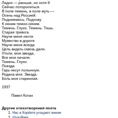
Ладно — раньше, но хотя б
Сейчас поторопиться.
В поле темень, в поле жуть —
Осень над Россией.
Поднимаюсь. Подхожу
К окнам темно-синим.
Темень. Глухо. Темень. Тишь.
Старая тревога.
Научи меня нести
Мужество в дороге.
Научи меня всегда
Цель видать сквозь дали.
Утоли, моя звезда,
Все мои печали.
Темень. Глухо.
Поезда
Гарь несут полынную.
Родина моя. Звезда.
Боль моя старинная.
1937
Павел Коган
Другие стихотворения поэта
Нас в Корбите угощают вином
Шуя-Ярви