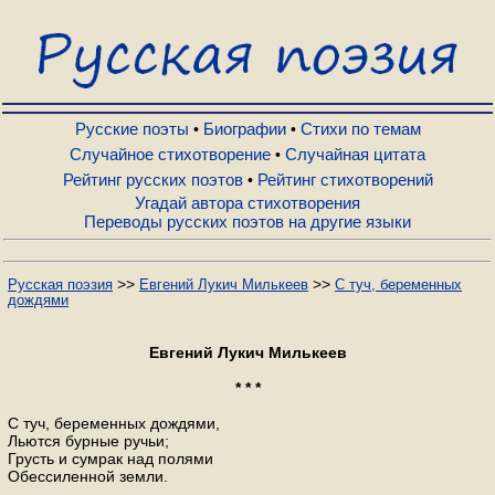
Русские поэты
Биографии
Русские поэты
Биографии
Стихи по темам
•
•
Случайное стихотворение
Случайная цитата
•
Рейтинг русских поэтов
Рейтинг стихотворений
•
Стихи по темам
Угадай автора стихотворения
Переводы русских поэтов на другие языки
Случайное стихотворение
>>
>>
Русская поэзия
Евгений Лукич Милькеев
С туч, беременных
дождями
Случайная цитата
Евгений Лукич Милькеев
Рейтинг русских поэтов
* * *
С туч, беременных дождями,
Льются бурные ручьи;
Рейтинг стихотворений
Грусть и сумрак над полями
Обессиленной земли.