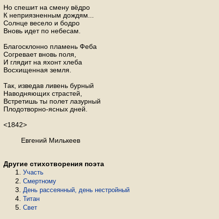
Но спешит на смену вёдро
К неприязненным дождям...
Солнце весело и бодро
Вновь идет по небесам.
Благосклонно пламень Феба
Согревает вновь поля,
И глядит на яхонт хлеба
Восхищенная земля.
Так, изведав ливень бурный
Наводняющих страстей,
Встретишь ты полет лазурный
Плодотворно-ясных дней.
<1842>
Евгений Милькеев
Другие стихотворения поэта
Участь
Смертному
День рассеянный, день нестройный
Титан
Свет