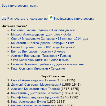
Все стихотворения поэта
Распечатать стихотворение
Изображение стихотворения
Читайте также:
•
Василий Львович Пушкин
К любимцам муз
•
Михаил Александрович Дмитриев
Орёл
•
Сергей Михайлович Соловьев
13 октября 1914 года
•
Константин Александрович Бахтурин
Рим
•
Семен Егорович Раич
1828 года Августа 25
•
Виктор Викторович Гофман
В келье
•
Алексей Васильевич Тимофеев
Пловец
•
Яков Борисович Княжнин
Флор и Лиза
•
Евгений Павлович Гребенка
Дядя на колокольне
•
Иван Осипович Лялечкин
Свидание
Top-25 поэтов
(1895-1925)
Сергей Александрович Есенин
(1866-1941)
Дмитрий Сергеевич Мережковский
(1817-1875)
Алексей Константинович Толстой
(1867-1942)
Константин Дмитриевич Бальмонт
(1940-1996)
Иосиф Александрович Бродский
(1870-1953)
Иван Алексеевич Бунин
(1886-1921)
Николай Степанович Гумилёв