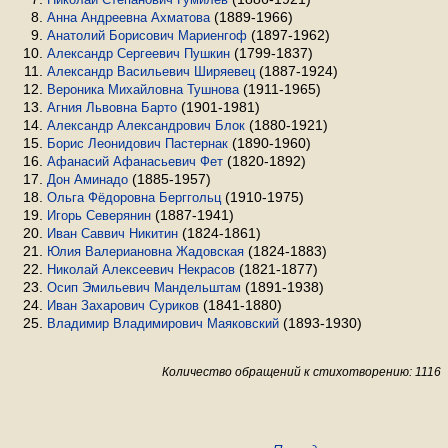
(1889-1966)
Анна Андреевна Ахматова
(1897-1962)
Анатолий Борисович Мариенгоф
(1799-1837)
Александр Сергеевич Пушкин
(1887-1924)
Александр Васильевич Ширяевец
(1911-1965)
Вероника Михайловна Тушнова
(1901-1981)
Агния Львовна Барто
(1880-1921)
Александр Александрович Блок
(1890-1960)
Борис Леонидович Пастернак
(1820-1892)
Афанасий Афанасьевич Фет
(1885-1957)
Дон Аминадо
(1910-1975)
Ольга Фёдоровна Берггольц
(1887-1941)
Игорь Северянин
(1824-1861)
Иван Саввич Никитин
(1824-1883)
Юлия Валериановна Жадовская
(1821-1877)
Николай Алексеевич Некрасов
(1891-1938)
Осип Эмильевич Мандельштам
(1841-1880)
Иван Захарович Суриков
(1893-1930)
Владимир Владимирович Маяковский
Количество обращений к стихотворению: 1116