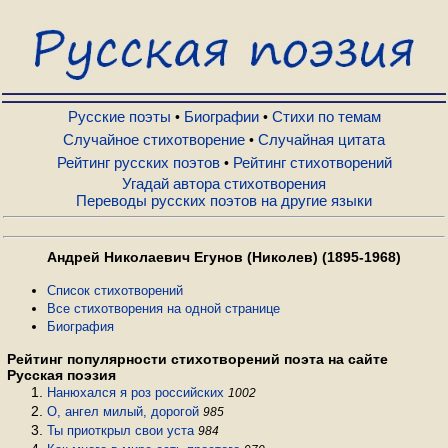
Русские поэты
Биографии
Русские поэты
Биографии
Стихи по темам
•
•
Случайное стихотворение
Случайная цитата
•
Рейтинг русских поэтов
Рейтинг стихотворений
•
Стихи по темам
Угадай автора стихотворения
Переводы русских поэтов на другие языки
Случайное стихотворение
Андрей Николаевич Егунов (Николев) (1895-1968)
Случайная цитата
Список стихотворений
Все стихотворения на одной странице
Биография
Рейтинг русских поэтов
Рейтинг популярности стихотворений поэта на сайте
Русская поэзия
Нанюхался я роз российских
1002
Рейтинг стихотворений
О, ангел милый, дорогой
985
Ты приоткрыл свои уста
984