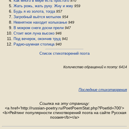
Как много в мире есть простого
970
Жать рожь, жать руку. Жну и жму
959
Будь я из золота, тогда
957
Загробный вьётся мотылек
954
Невнятное находит колыханье
949
В мокром снеге доски прели
947
Стоит моя луна высоко
946
Под вечерок, окончив труд
941
Радио-шумная столица
940
Список стихотворений поэта
Количество обращений к поэту: 6414
Последние стихотворения
Ссылка на эту страницу:
<a href='http://russian-poetry.ru/PoetPoemStat.php?PoetId=700'>
<b>Рейтинг популярности стихотворений поэта на сайте Русская
поэзия</b></a>