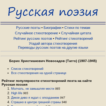
Русские поэты
Биографии
Русские поэты
Биографии
Стихи по темам
•
•
Случайное стихотворение
Случайная цитата
•
Рейтинг русских поэтов
Рейтинг стихотворений
•
Стихи по темам
Угадай автора стихотворения
Переводы русских поэтов на другие языки
Случайное стихотворение
Борис Христианович Новосадов (Тагго) (1907-1945)
Случайная цитата
Список стихотворений
Все стихотворения на одной странице
Рейтинг популярности стихотворений поэта на сайте
Рейтинг русских поэтов
Русская поэзия
Молчать, не замышляя мести
985
High life
965
Рейтинг стихотворений
Дикое диво я ждал с опозданием
947
Страшно в центре грешной страны
946