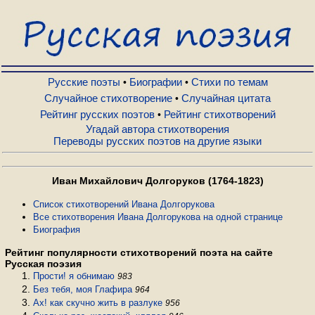
Русские поэты
Биографии
Русские поэты
Биографии
Стихи по темам
•
•
Случайное стихотворение
Случайная цитата
•
Рейтинг русских поэтов
Рейтинг стихотворений
•
Стихи по темам
Угадай автора стихотворения
Переводы русских поэтов на другие языки
Случайное стихотворение
Иван Михайлович Долгоруков (1764-1823)
Случайная цитата
Список стихотворений Ивана Долгорукова
Все стихотворения Ивана Долгорукова на одной странице
Биография
Рейтинг русских поэтов
Рейтинг популярности стихотворений поэта на сайте
Русская поэзия
Прости! я обнимаю
983
Рейтинг стихотворений
Без тебя, моя Глафира
964
Ах! как скучно жить в разлуке
956