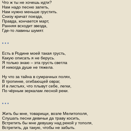
Что ж ты не хочешь идти?
Нам надо песню запеть,
Нам нужно меньше грустить.
Снизу кричат поезда,
Правда, кончается март,
Ранняя всходит звезда,
Где-то лавины шумят.
* * *
Есть в Родине моей такая грусть,
Какую описать я не берусь.
Я только знаю – эта грусть светла
И никогда душе не тяжела.
Ну что за тайна в сумрачных полях,
В тропинке, огибающей овраг,
И в листьях, что плывут себе, легки,
По чёрным зеркалам лесной реки.
* * *
Жить бы мне, товарищи, возле Мелитополя,
Слушать песни девичьи да траву косить,
Встретить бы мне девушку над рекой у тополя,
Встретить, да такую, чтобы не забыть.