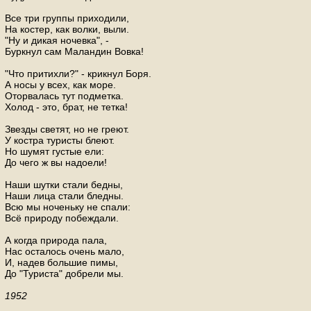
Все три группы приходили,
На костер, как волки, выли.
"Ну и дикая ночевка", -
Буркнул сам Маландин Вовка!
"Что притихли?" - крикнул Боря.
А носы у всех, как море.
Оторвалась тут подметка.
Холод - это, брат, не тетка!
Звезды светят, но не греют.
У костра туристы блеют.
Но шумят густые ели:
До чего ж вы надоели!
Наши шутки стали бедны,
Наши лица стали бледны.
Всю мы ноченьку не спали:
Всё природу побеждали.
А когда природа пала,
Нас осталось очень мало,
И, надев большие пимы,
До "Туриста" добрели мы.
1952