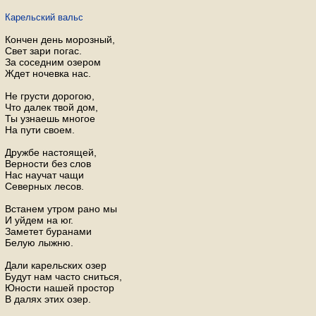
Карельский вальс
Кончен день морозный,
Свет зари погас.
За соседним озером
Ждет ночевка нас.
Не грусти дорогою,
Что далек твой дом,
Ты узнаешь многое
На пути своем.
Дружбе настоящей,
Верности без слов
Нас научат чащи
Северных лесов.
Встанем утром рано мы
И уйдем на юг.
Заметет буранами
Белую лыжню.
Дали карельских озер
Будут нам часто сниться,
Юности нашей простор
В далях этих озер.