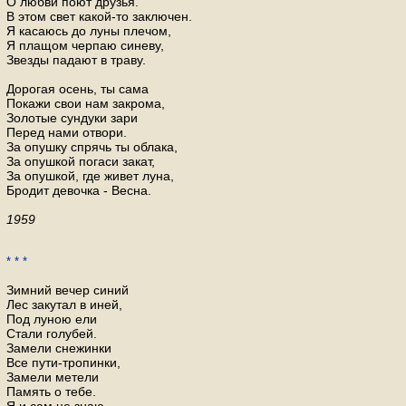
О любви поют друзья.
В этом свет какой-то заключен.
Я касаюсь до луны плечом,
Я плащом черпаю синеву,
Звезды падают в траву.
Дорогая осень, ты сама
Покажи свои нам закрома,
Золотые сундуки зари
Перед нами отвори.
За опушку спрячь ты облака,
За опушкой погаси закат,
За опушкой, где живет луна,
Бродит девочка - Весна.
1959
* * *
Зимний вечер синий
Лес закутал в иней,
Под луною ели
Стали голубей.
Замели снежинки
Все пути-тропинки,
Замели метели
Память о тебе.