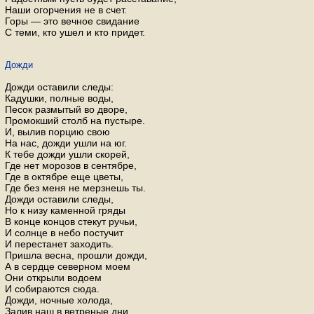
Наши огорчения не в счет.
Горы — это вечное свидание
С теми, кто ушел и кто придет.
Дожди
Дожди оставили следы:
Кадушки, полные воды,
Песок размытый во дворе,
Промокший столб на пустыре.
И, вылив порцию свою
На нас, дожди ушли на юг.
К тебе дожди ушли скорей,
Где нет морозов в сентябре,
Где в октябре еще цветы,
Где без меня не мерзнешь ты.
Дожди оставили следы,
Но к низу каменной гряды
В конце концов стекут ручьи,
И солнце в небо постучит
И перестанет заходить.
Пришла весна, прошли дожди,
А в сердце северном моем
Они открыли водоем
И собираются сюда.
Дожди, ночные холода,
Залив наш в ветреные дни,