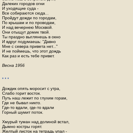
Далеких городов огни
И уходящие суда -
Все собираются сюда...
Пройдут дожди по городам,
По крышам и по проводам,
И над вечернею Москвой.
Они отыщут домик твой.
Ты праздно выглянешь в окно
И вдруг подумаешь: "Давно
Мне с севера привета нет..."
И не поймешь, что этот дождь
Как раз и есть тебе привет.
Весна 1956
* * *
Дождик опять моросит с утра,
Слабо горит восток.
Путь наш лежит по глухим горам,
Где не бывал никто.
Где-то вдали, где-то вдали
Горный шумит поток.
Хмурый туман над долиной встал,
Дымно костры горят.
Желтый листок на тетрадь упал -