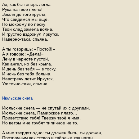
Ах, как бы теперь легла
Рука на твое плечо!
Земля до того кругла,
Что свидимся мы еще.
По мокрому по песку
Твой след замела волна,
И грустно вздохнул Иркутск,
Наверно-таки, спьяна.
А ты говоришь: «Постой!»
А я говорю: «Дела!»
Лечу в черноте пустой,
Как ангел, но без крыла.
И день без тебя — в тоску,
И ночь без тебя больна.
Навстречу летит Иркутск,
Уж точно-таки, спьяна.
Июльские снега
Июльские снега — не спутай их с другими.
Июльские снега, Памирское плато…
Приветствую тебя! Твержу твоё я имя,
Но ветры мне трубят типичное не то.
А мне твердят одно: ты должен быть, ты должен,
Прозрачным как стекло и твёрдым как наган.