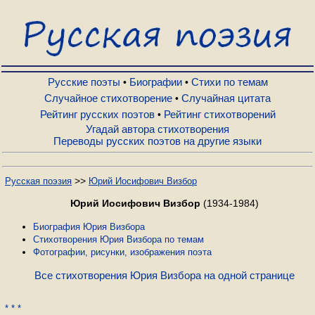
Русские поэты
Биографии
Русские поэты
Биографии
Стихи по темам
•
•
Случайное стихотворение
Случайная цитата
•
Рейтинг русских поэтов
Рейтинг стихотворений
•
Стихи по темам
Угадай автора стихотворения
Переводы русских поэтов на другие языки
Случайное стихотворение
>>
Русская поэзия
Юрий Иосифович Визбор
Случайная цитата
Юрий Иосифович Визбор
(1934-1984)
Биография Юрия Визбора
Стихотворения Юрия Визбора по темам
Рейтинг русских поэтов
Фотографии, рисунки, изображения поэта
Все стихотворения Юрия Визбора на одной странице
Рейтинг стихотворений
* * *