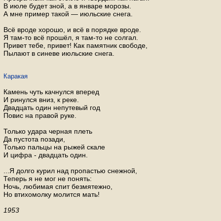
В июле будет зной, а в январе морозы.
А мне пример такой — июльские снега.
Всё вроде хорошо, и всё в порядке вроде.
Я там-то всё прошёл, я там-то не солгал.
Привет тебе, привет! Как памятник свободе,
Пылают в синеве июльские снега.
Каракая
Камень чуть качнулся вперед
И ринулся вниз, к реке.
Двадцать один непутевый год
Повис на правой руке.
Только удара черная плеть
Да пустота позади,
Только пальцы на рыжей скале
И цифра - двадцать один.
...Я долго курил над пропастью снежной,
Теперь я не мог не понять:
Ночь, любимая спит безмятежно,
Но втихомолку молится мать!
1953