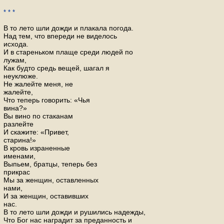
* * *
В то лето шли дожди и плакала погода.
Над тем, что впереди не виделось
исхода.
И в стареньком плаще среди людей по
лужам,
Как будто средь вещей, шагал я
неуклюже.
Не жалейте меня, не
жалейте,
Что теперь говорить: «Чья
вина?»
Вы вино по стаканам
разлейте
И скажите: «Привет,
старина!»
В кровь израненные
именами,
Выпьем, братцы, теперь без
прикрас
Мы за женщин, оставленных
нами,
И за женщин, оставивших
нас.
В то лето шли дожди и рушились надежды,
Что Бог нас наградит за преданность и