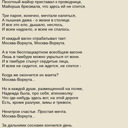
Пехотный майор приставал к проводнице,
Майорша брюзжала, что здесь ей не спится.
Три парня, конечно, мечтали напиться,
А пышная дама - о жизни в столице.
И все это ело, дышало, неслось,
И всем надоело, и всем не спалось.
И каждый вагон отрабатывал такт:
Москва-Воркута, Москва-Воркута.
А в том бесплацкартном всеобщем вагоне
Лишь в тамбуре можно укрыться от вони.
И в тамбуре стынут сердитые лица,
И всем не сидится, не ждется, не спится -
Когда же окончится их маята?
Москва-Воркута...
Но в каждой душе, размещенной на полке,
Надежда была, про себя, втихомолку:
Что где-нибудь здесь вот, на этой дороге
Есть, кроме разлуки, зимы и тревоги,
Нехитрое счастье. Простая мечта.
Москва-Воркута...
За дальними соснами кончился день.