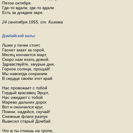
Пятое октября.
Где-то вдали, где-то вдали
Есть за дождем заря.
24 сентября 1955, ст. Кизема
Домбайский вальс
Лыжи у печки стоят,
Гаснет закат за горой,
Месяц кончается март,
Скоро нам ехать домой.
Здравствуйте, хмурые дни,
Горное солнце, прощай!
Мы навсегда сохраним
В сердце своём этот край.
Нас провожает с тобой
Гордый красавец Эрцог,
Нас ожидает с тобой
Марево дальних дорог.
Вот и окончился круг,
Помни, надейся, скучай!
Снежные флаги разлук
Вывесил старый Домбай.
Что ж ты стоишь на тропе,