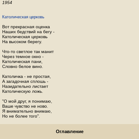
1954
Католическая церковь
Вот прекрасная оценка
Наших бедствий на бегу -
Католическая церковь
На высоком берегу.
Что-то светлое так манит
Через темное окно -
Католическая пани,
Словно белое вино.
Католичка - не простая,
А загадочная сплошь -
Назидательно листает
Католическую ложь.
"О мой друг, я понимаю,
Ваше чувство не ново.
Я внимательно внимаю,
Но не более того".
А потом в траве пожухлой
Мы лежали у сосны,
Оглавление
Было тихо, было жутко