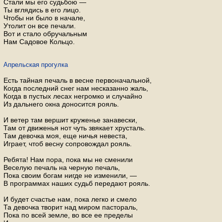
Стали мы его судьбою —
Ты вглядись в его лицо.
Чтобы ни было в начале,
Утолит он все печали.
Вот и стало обручальным
Нам Садовое Кольцо.
Апрельская прогулка
Есть тайная печаль в весне первоначальной,
Когда последний снег нам несказанно жаль,
Когда в пустых лесах негромко и случайно
Из дальнего окна доносится рояль.
И ветер там вершит круженье занавески,
Там от движенья нот чуть звякает хрусталь.
Там девочка моя, еще ничья невеста,
Играет, чтоб весну сопровождал рояль.
Ребята! Нам пора, пока мы не сменили
Веселую печаль на черную печаль,
Пока своим богам нигде не изменили, —
В программах наших судьб передают рояль.
И будет счастье нам, пока легко и смело
Та девочка творит над миром пастораль,
Пока по всей земле, во все ее пределы