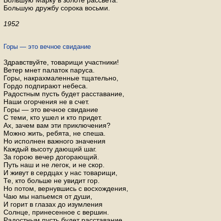
Большую Марку в золоте рассвета.
Большую дружбу сорока восьми.
1952
Горы — это вечное свидание
Здравствуйте, товарищи участники!
Ветер мнет палаток паруса.
Горы, накрахмаленные тщательно,
Гордо подпирают небеса.
Радостным пусть будет расставание,
Наши огорчения не в счет.
Горы — это вечное свидание
С теми, кто ушел и кто придет.
Ах, зачем вам эти приключения?
Можно жить, ребята, не спеша.
Но исполнен важного значения
Каждый высоту дающий шаг.
За горою вечер догорающий.
Путь наш и не легок, и не скор.
И живут в сердцах у нас товарищи,
Те, кто больше не увидит гор.
Но потом, вернувшись с восхождения,
Чаю мы напьемся от души,
И горит в глазах до изумления
Солнце, принесенное с вершин.
Радостным пусть будет расставание,