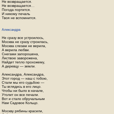
Не возвращается.
Не возвращается…
Погода портится.
И никому печаль
Твоя не вспомнится.
Александра
Не сразу все устроилось,
Москва не сразу строилась,
Москва слезам не верила,
А верила любви.
Снегами запорошена,
Листвою заворожена,
Найдет тепло прохожему,
А деревцу — земли.
Александра, Александра,
Этот город — наш с тобою,
Стали мы его судьбою —
Ты вглядись в его лицо.
Чтобы ни было в начале,
Утолит он все печали.
Вот и стало обручальным
Нам Садовое Кольцо.
Москву рябины красили,