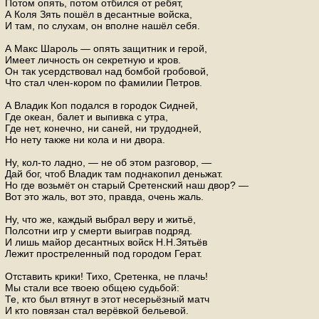
Потом опять, потом отбился от ребят,
А Коля Зять пошёл в десантные войска,
И там, по слухам, он вполне нашёл себя.
А Макс Шароль — опять защитник и герой,
Имеет личность он секретную и кров.
Он так усердствовал над бомбой гробовой,
Что стал член-кором по фамилии Петров.
А Владик Коп подался в городок Сидней,
Где океан, балет и выпивка с утра,
Где нет, конечно, ни саней, ни трудодней,
Но нету также ни кола и ни двора.
Ну, кол-то ладно, — не об этом разговор, —
Дай бог, чтоб Владик там поднакопил деньжат.
Но где возьмёт он старый Сретенский наш двор? —
Вот это жаль, вот это, правда, очень жаль.
Ну, что же, каждый выбрал веру и житьё,
Полсотни игр у смерти выиграв подряд.
И лишь майор десантных войск Н.Н.Зятьёв
Лежит простреленный под городом Герат.
Отставить крики! Тихо, Сретенка, не плачь!
Мы стали все твоею общею судьбой:
Те, кто был втянут в этот несерьёзный матч
И кто повязан стал верёвкой бельевой.