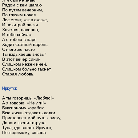
Я и сам не знаю,
Рядом с кем шагаю
По путям вечерним,
По глухим ночам.
Лес стоит, как в сказке,
И нехитрой ласки
Хочется, наверно,
И тебе сейчас.
А с тобою в паре
Ходит статный парень,
Отчего же часто
Ты вздыхаешь вновь?
В этот вечер синий
Слишком нежен иней,
Слишком больно гаснет
Старая любовь.
Иркутск
А ты говоришь: «Люблю!»
А я говорю: «Не лги!»
Буксирному кораблю
Всю жизнь отдавать долги.
Приставлен мой путь к виску,
Дороги звенит струна
Туда, где встает Иркутск,
По-видимому, спьяна.