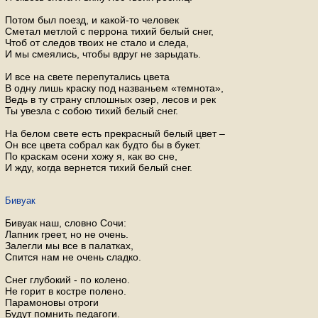
Потом был поезд, и какой-то человек
Сметал метлой с перрона тихий белый снег,
Чтоб от следов твоих не стало и следа,
И мы смеялись, чтобы вдруг не зарыдать.
И все на свете перепутались цвета
В одну лишь краску под названьем «темнота»,
Ведь в ту страну сплошных озер, лесов и рек
Ты увезла с собою тихий белый снег.
На белом свете есть прекрасный белый цвет –
Он все цвета собрал как будто бы в букет.
По краскам осени хожу я, как во сне,
И жду, когда вернется тихий белый снег.
Бивуак
Бивуак наш, словно Сочи:
Лапник греет, но не очень.
Залегли мы все в палатках,
Спится нам не очень сладко.
Снег глубокий - по колено.
Не горит в костре полено.
Парамоновы отроги
Будут помнить педагоги.