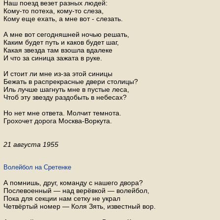
Наш поезд везет разных людей:
Кому-то потеха, кому-то слеза,
Кому еще ехать, а мне вот - слезать.
А мне вот сегодняшней ночью решать,
Каким будет путь и каков будет шаг,
Какая звезда там взошла вдалеке
И что за синица зажата в руке.
И стоит ли мне из-за этой синицы
Бежать в распрекрасные двери столицы?
Иль лучше шагнуть мне в пустые леса,
Чтоб эту звезду раздобыть в небесах?
Но нет мне ответа. Молчит темнота.
Грохочет дорога Москва-Воркута.
21 августа 1955
Волейбол на Сретенке
А помнишь, друг, команду с нашего двора?
Послевоенный — над верёвкой — волейбол,
Пока для секции нам сетку не украл
Четвёртый номер — Коля Зять, известный вор.