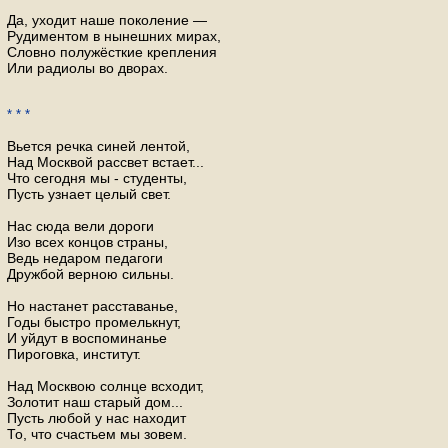
Да, уходит наше поколение —
Рудиментом в нынешних мирах,
Словно полужёсткие крепления
Или радиолы во дворах.
* * *
Вьется речка синей лентой,
Над Москвой рассвет встает...
Что сегодня мы - студенты,
Пусть узнает целый свет.
Нас сюда вели дороги
Изо всех концов страны,
Ведь недаром педагоги
Дружбой верною сильны.
Но настанет расставанье,
Годы быстро промелькнут,
И уйдут в воспоминанье
Пироговка, институт.
Над Москвою солнце всходит,
Золотит наш старый дом...
Пусть любой у нас находит
То, что счастьем мы зовем.