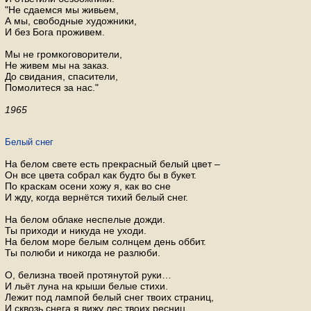
"Не сдаемся мы живьем,
А мы, свободные художники,
И без Бога проживем.
Мы не громкоговорители,
Не живем мы на заказ.
До свидания, спасители,
Помолитеся за нас."
1965
Белый снег
На белом свете есть прекрасный белый цвет –
Он все цвета собрал как будто бы в букет.
По краскам осени хожу я, как во сне
И жду, когда вернётся тихий белый снег.
На белом облаке неспелые дожди.
Ты приходи и никуда не уходи.
На белом море белым солнцем день оббит.
Ты полюби и никогда не разлюби.
О, белизна твоей протянутой руки…
И льёт луна на крыши белые стихи.
Лежит под лампой белый снег твоих страниц,
И сквозь снега я вижу лес твоих ресниц.