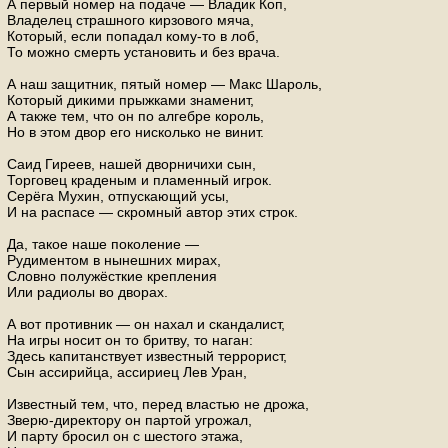
А первый номер на подаче — Владик Коп,
Владелец страшного кирзового мяча,
Который, если попадал кому-то в лоб,
То можно смерть установить и без врача.
А наш защитник, пятый номер — Макс Шароль,
Который дикими прыжками знаменит,
А также тем, что он по алгебре король,
Но в этом двор его нисколько не винит.
Саид Гиреев, нашей дворничихи сын,
Торговец краденым и пламенный игрок.
Серёга Мухин, отпускающий усы,
И на распасе — скромный автор этих строк.
Да, такое наше поколение —
Рудиментом в нынешних мирах,
Словно полужёсткие крепления
Или радиолы во дворах.
А вот противник — он нахал и скандалист,
На игры носит он то бритву, то наган:
Здесь капитанствует известный террорист,
Сын ассирийца, ассириец Лев Уран,
Известный тем, что, перед властью не дрожа,
Зверю-директору он партой угрожал,
И парту бросил он с шестого этажа,