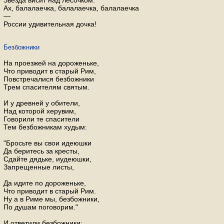
Звезда висит над лесочком.
Ах, балалаечка, балалаечка, балалаечка
—
России удивительная дочка!
Безбожники
На проезжей на дороженьке,
Что приводит в старый Рим,
Повстречалися безбожники
Трем спасителям святым.
И у древней у обители,
Над которой херувим,
Говорили те спасители
Тем безбожникам худым:
"Бросьте вы свои идеюшки
Да беритесь за кресты,
Сдайте дядьке, иудеюшки,
Запрещенные листы,
Да идите по дороженьке,
Что приводит в старый Рим.
Ну а в Риме мы, безбожники,
По душам поговорим."
И ответили безбожники: