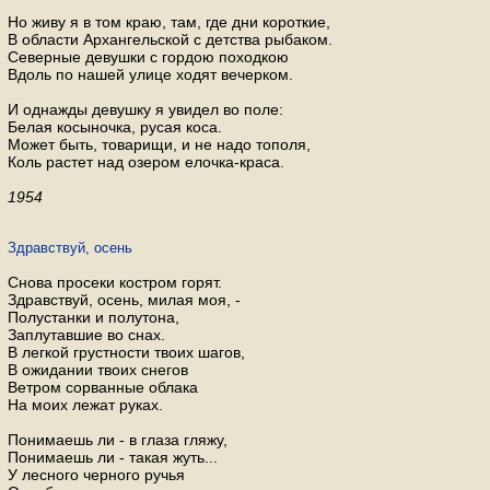
Но живу я в том краю, там, где дни короткие,
В области Архангельской с детства рыбаком.
Северные девушки с гордою походкою
Вдоль по нашей улице ходят вечерком.
И однажды девушку я увидел во поле:
Белая косыночка, русая коса.
Может быть, товарищи, и не надо тополя,
Коль растет над озером елочка-краса.
1954
Здравствуй, осень
Снова просеки костром горят.
Здравствуй, осень, милая моя, -
Полустанки и полутона,
Заплутавшие во снах.
В легкой грустности твоих шагов,
В ожидании твоих снегов
Ветром сорванные облака
На моих лежат руках.
Понимаешь ли - в глаза гляжу,
Понимаешь ли - такая жуть...
У лесного черного ручья