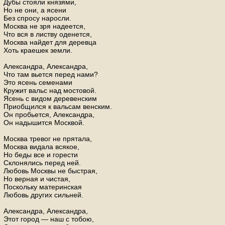
Дубы стояли князями,
Но не они, а ясени
Без спросу наросли.
Москва не зря надеется,
Что вся в листву оденется,
Москва найдет для деревца
Хоть краешек земли.
Александра, Александра,
Что там вьется перед нами?
Это ясень семенами
Кружит вальс над мостовой.
Ясень с видом деревенским
Приобщился к вальсам венским.
Он пробьется, Александра,
Он надышится Москвой.
Москва тревог не прятала,
Москва видала всякое,
Но беды все и горести
Склонялись перед ней.
Любовь Москвы не быстрая,
Но верная и чистая,
Поскольку материнская
Любовь других сильней.
Александра, Александра,
Этот город — наш с тобою,