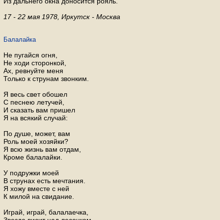
Из дальнего окна доносится рояль.
17 - 22 мая 1978, Иркутск - Москва
Балалайка
Не пугайся огня,
Не ходи сторонкой,
Ах, ревнуйте меня
Только к струнам звонким.
Я весь свет обошел
С песнею летучей,
И сказать вам пришел
Я на всякий случай:
По душе, может, вам
Роль моей хозяйки?
Я всю жизнь вам отдам,
Кроме балалайки.
У подружки моей
В струнах есть мечтания.
Я хожу вместе с ней
К милой на свидание.
Играй, играй, балалаечка,