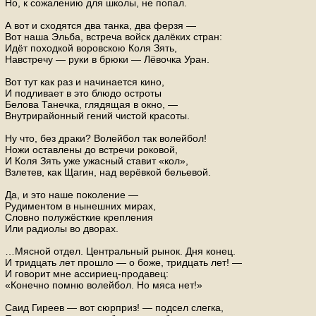
Но, к сожалению для школы, не попал.
А вот и сходятся два танка, два ферзя —
Вот наша Эльба, встреча войск далёких стран:
Идёт походкой воровскою Коля Зять,
Навстречу — руки в брюки — Лёвочка Уран.
Вот тут как раз и начинается кино,
И подливает в это блюдо остроты
Белова Танечка, глядящая в окно, —
Внутрирайонный гений чистой красоты.
Ну что, без драки? Волейбол так волейбол!
Ножи оставлены до встречи роковой,
И Коля Зять уже ужасный ставит «кол»,
Взлетев, как Щагин, над верёвкой бельевой.
Да, и это наше поколение —
Рудиментом в нынешних мирах,
Словно полужёсткие крепления
Или радиолы во дворах.
…Мясной отдел. Центральный рынок. Дня конец.
И тридцать лет прошло — о боже, тридцать лет! —
И говорит мне ассириец-продавец:
«Конечно помню волейбол. Но мяса нет!»
Саид Гиреев — вот сюрприз! — подсел слегка,