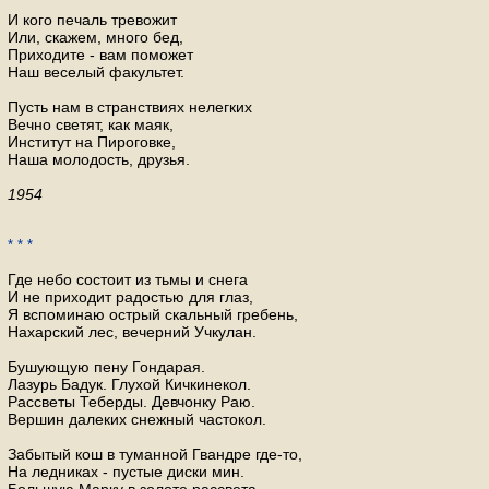
И кого печаль тревожит
Или, скажем, много бед,
Приходите - вам поможет
Наш веселый факультет.
Пусть нам в странствиях нелегких
Вечно светят, как маяк,
Институт на Пироговке,
Наша молодость, друзья.
1954
* * *
Где небо состоит из тьмы и снега
И не приходит радостью для глаз,
Я вспоминаю острый скальный гребень,
Нахарский лес, вечерний Учкулан.
Бушующую пену Гондарая.
Лазурь Бадук. Глухой Кичкинекол.
Рассветы Теберды. Девчонку Раю.
Вершин далеких снежный частокол.
Забытый кош в туманной Гвандре где-то,
На ледниках - пустые диски мин.