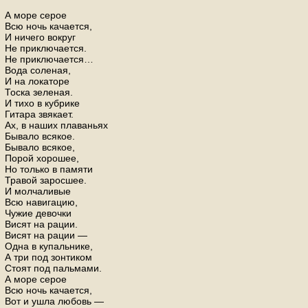
А море серое
Всю ночь качается,
И ничего вокруг
Не приключается.
Не приключается…
Вода соленая,
И на локаторе
Тоска зеленая.
И тихо в кубрике
Гитара звякает.
Ах, в наших плаваньях
Бывало всякое.
Бывало всякое,
Порой хорошее,
Но только в памяти
Травой заросшее.
И молчаливые
Всю навигацию,
Чужие девочки
Висят на рации.
Висят на рации —
Одна в купальнике,
А три под зонтиком
Стоят под пальмами.
А море серое
Всю ночь качается,
Вот и ушла любовь —