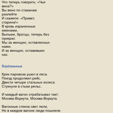
Что теперь говорить: «Чья
вина?»
Вы вино по стаканам
разлейте
И скажите: «Привет,
старина!»
В кровь израненные
именами,
Выпьем, братцы, теперь без
прикрас
Мы за женщин, оставленных
нами,
И за женщин, оставивших
нас.
Вербованные
Крик паровоза ушел в леса.
Поезд продолжил рейс.
Двести четыре стальных колеса
Стукнули в стыки рельс.
И каждый вагон отрабатывал такт:
Москва-Воркута, Москва-Воркута.
Вагонные стекла свет лили,
Но в каждом вагоне люди пошлили.