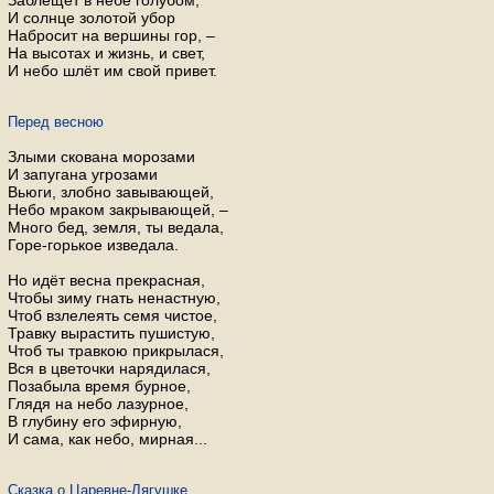
Заблещет в небе голубом,
И солнце золотой убор
Набросит на вершины гор, –
На высотах и жизнь, и свет,
И небо шлёт им свой привет.
Перед весною
Злыми скована морозами
И запугана угрозами
Вьюги, злобно завывающей,
Небо мраком закрывающей, –
Много бед, земля, ты ведала,
Горе-горькое изведала.
Но идёт весна прекрасная,
Чтобы зиму гнать ненастную,
Чтоб взлелеять семя чистое,
Травку вырастить пушистую,
Чтоб ты травкою прикрылася,
Вся в цветочки нарядилася,
Позабыла время бурное,
Глядя на небо лазурное,
В глубину его эфирную,
И сама, как небо, мирная...
Сказка о Царевне-Лягушке