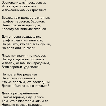
Воспевали дам прекрасных,
Их наряды, стан и очи
И поклонников их страстных.
Восхваляли щедрость знатных
Графов, герцогов, баронов,
Пели прелести природы,
Красоту альпийских склонов.
Долго песни раздавались,
Граф и судьи им внимали,
Но решить, кто пел всех лучше,
На себя они не взяли.
Лишь признали, что позором
Ни один здесь не покрылся,
И палач, оставшись праздным,
Взяв верёвки, удалился.
Но поэты без решенья
Не хотели оставаться:
Кто же первым, кто последним
Должен был из них считаться?
Девять рыцарей-поэтов,
Саном гордые, смущались
Тем, что с бюргером каким-то
Наравне здесь оказались.