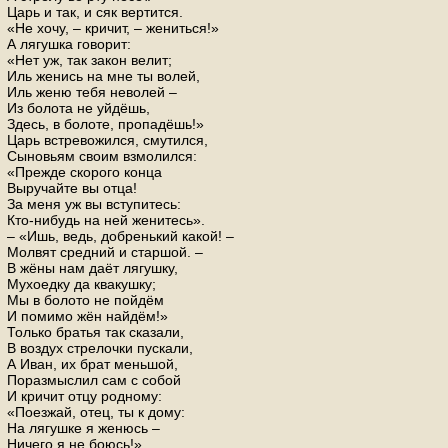
Царь и так, и сяк вертится.
«Не хочу, – кричит, – жениться!»
А лягушка говорит:
«Нет уж, так закон велит;
Иль женись на мне ты волей,
Иль женю тебя неволей –
Из болота не уйдёшь,
Здесь, в болоте, пропадёшь!»
Царь встревожился, смутился,
Сыновьям своим взмолился:
«Прежде скорого конца
Выручайте вы отца!
За меня уж вы вступитесь:
Кто-нибудь на ней женитесь».
– «Ишь, ведь, добренький какой! –
Молвят средний и старшой. –
В жёны нам даёт лягушку,
Мухоедку да квакушку;
Мы в болото не пойдём
И помимо жён найдём!»
Только братья так сказали,
В воздух стрелочки пускали,
А Иван, их брат меньшой,
Поразмыслил сам с собой
И кричит отцу родному:
«Поезжай, отец, ты к дому:
На лягушке я женюсь –
Ничего я не боюсь!»