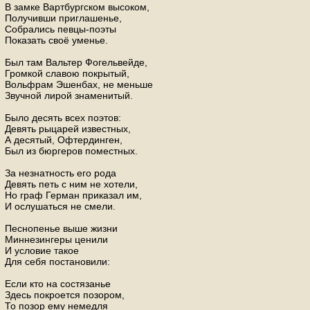
В замке Вартбургском высоком,
Получивши приглашенье,
Собрались певцы-поэты
Показать своё уменье.
Был там Вальтер Фогельвейде,
Громкой славою покрытый,
Вольфрам Эшенбах, не меньше
Звучной лирой знаменитый.
Было десять всех поэтов:
Девять рыцарей известных,
А десятый, Офтердинген,
Был из бюргеров поместных.
За незнатность его рода
Девять петь с ним не хотели,
Но граф Герман приказал им,
И ослушаться не смели.
Песнопенье выше жизни
Миннезингеры ценили
И условие такое
Для себя постановили:
Если кто на состязанье
Здесь покроется позором,
То позор ему немедля