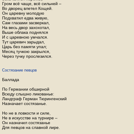
Гром всё чаще, всё сильней –
Во дворец влетел Кощей.
Он царевну молодую
Подхватил едва живую,
Сам глазами засверкал,
На весь двор захохотал,
Выше облака поднялся
И с царевною умчался.
Тут царевич зарыдал,
Царь без памяти упал;
Месяц тучкою закрылся,
Через тучку прослезился.
Состязание певцов
Баллада
По Германии обширной
Всюду слышно ликованье:
Ландграф Герман Тюрингенский
Назначает состязанье.
Но не в ловкости и силе,
Не в искусстве на турнире –
Он назначил состязанье
Для певцов на славной лире.