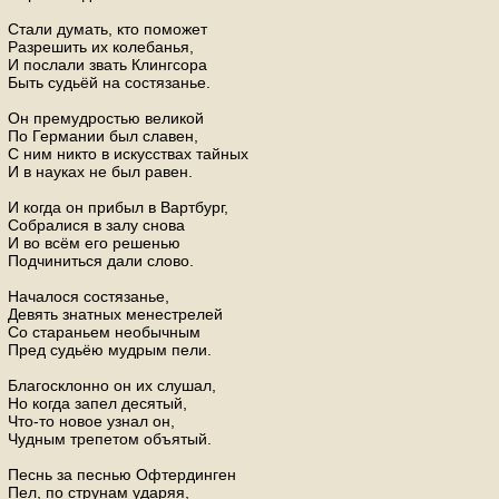
Стали думать, кто поможет
Разрешить их колебанья,
И послали звать Клингсора
Быть судьёй на состязанье.
Он премудростью великой
По Германии был славен,
С ним никто в искусствах тайных
И в науках не был равен.
И когда он прибыл в Вартбург,
Собралися в залу снова
И во всём его решенью
Подчиниться дали слово.
Началося состязанье,
Девять знатных менестрелей
Со стараньем необычным
Пред судьёю мудрым пели.
Благосклонно он их слушал,
Но когда запел десятый,
Что-то новое узнал он,
Чудным трепетом объятый.
Песнь за песнью Офтердинген
Пел, по струнам ударяя,