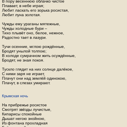
В пору весеннюю облачко чистое
Плавает, в небе играя;
Любит ласкать его зорька росистая,
Любит луна золотая.
Чужды ему ураганы мятежные,
Чужды холодные бури –
Тихо плывёт оно, белое, нежное,
Радостно тает в лазури.
Тучи осенние, мглою рождённые,
Бродят унылой толпою;
В холоде сумрачном жить осуждённые,
Бродят, не зная покоя.
Тускло глядит на них солнце далёкое,
С ними заря не играет,
Плачут они над землёй одинокою,
Плачут, в слезах умирают.
Крымская ночь
На прибрежье росистое
Смотрят звёзды лучистые,
Кипарисы спокойные
Дышат негою знойною,
Из фонтана прохладная