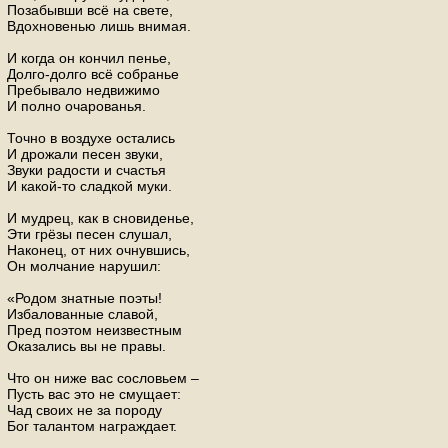
Позабывши всё на свете,
Вдохновенью лишь внимая.
И когда он кончил пенье,
Долго-долго всё собранье
Пребывало недвижимо
И полно очарованья.
Точно в воздухе остались
И дрожали песен звуки,
Звуки радости и счастья
И какой-то сладкой муки.
И мудрец, как в сновиденье,
Эти грёзы песен слушал,
Наконец, от них очнувшись,
Он молчание нарушил:
«Родом знатные поэты!
Избалованные славой,
Пред поэтом неизвестным
Оказались вы не правы.
Что он ниже вас сословьем –
Пусть вас это не смущает:
Чад своих не за породу
Бог талантом награждает.