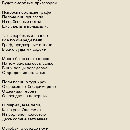
Будет смертным приговором.
Испросив согласье графа,
Палача они призвали
И верёвочные петли
Ему сделать приказали.
Так с верёвками на шее
Все по очереди пели.
Граф, придворные и гости
В зале судьями сидели.
Много было спето песен
На том важном состязанье,
В них певцы передавали
Стародавние сказанья.
Пели песни о турнирах,
О сраженьях беспримерных,
О деяниях героев,
О походах на неверных.
О Марии Деве пели,
Как в раю Она сияет
И предивной красотою
Даже солнце затмевает.
О любви, о сердце пели,