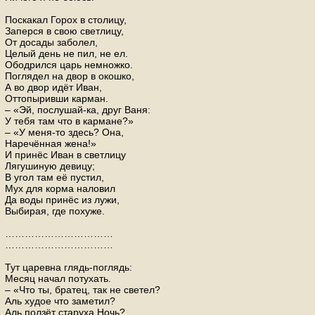
Поскакал Горох в столицу,
Заперся в свою светлицу,
От досады заболел,
Целый день не пил, не ел.
Ободрился царь немножко.
Поглядел на двор в окошко,
А во двор идёт Иван,
Оттопыривши карман.
– «Эй, послушай-ка, друг Ваня:
У тебя там что в кармане?»
– «У меня-то здесь? Она,
Наречённая жена!»
И принёс Иван в светлицу
Лягушиную девицу;
В угол там её пустил,
Мух для корма наловил
Да воды принёс из лужи,
Выбирая, где похуже.
……………………………
……………………………
Тут царевна глядь-поглядь:
Месяц начал потухать.
– «Что ты, братец, так не светел?
Аль худое что заметил?
Аль ползёт старуха Ночь?