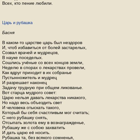
Всех, кто пение любили.
Царь и рубашка
Басня
В каком-то царстве царь был нездоров
И, чтоб избавиться от болей застарелых,
Созвал врачей и мудрецов,
В науке поседелых.
Сошлись учёные со всех концов земли,
Неделю в спорах о лекарствах провели,
Как вдруг приходит в их собранье
Пустынножитель и мудрец
И разрешает наконец
Задачу трудную при общем ликованье.
Вот старца мудрого совет:
Царю нельзя давать лекарства никакого,
Но надо весь объездить свет
И человека отыскать такого,
Который бы себя счастливым мог считать;
С него рубашку снять,
Отсыпать золота ему в вознагражденье,
Рубашку же с собою захватить
И дать царю её носить.
Рубашка та, без всякого сомненья,