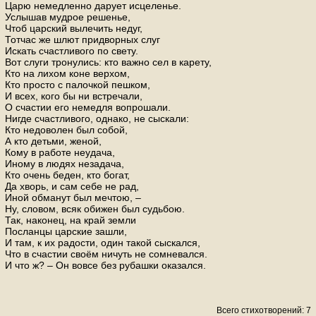
Царю немедленно дарует исцеленье.
Услышав мудрое решенье,
Чтоб царский вылечить недуг,
Тотчас же шлют придворных слуг
Искать счастливого по свету.
Вот слуги тронулись: кто важно сел в карету,
Кто на лихом коне верхом,
Кто просто с палочкой пешком,
И всех, кого бы ни встречали,
О счастии его немедля вопрошали.
Нигде счастливого, однако, не сыскали:
Кто недоволен был собой,
А кто детьми, женой,
Кому в работе неудача,
Иному в людях незадача,
Кто очень беден, кто богат,
Да хворь, и сам себе не рад,
Иной обманут был мечтою, –
Ну, словом, всяк обижен был судьбою.
Так, наконец, на край земли
Посланцы царские зашли,
И там, к их радости, один такой сыскался,
Что в счастии своём ничуть не сомневался.
И что ж? – Он вовсе без рубашки оказался.
Всего стихотворений: 7