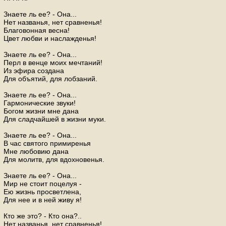
Знаете ль ее? - Она...
Нет названья, нет сравненья!
Благовонная весна!
Цвет любви и наслажденья!
Знаете ль ее? - Она...
Перл в венце моих мечтаний!
Из эфира создана
Для объятий, для лобзаний.
Знаете ль ее? - Она...
Гармонические звуки!
Богом жизни мне дана
Для сладчайшей в жизни муки.
Знаете ль ее? - Она...
В час святого примиренья
Мне любовию дана
Для молитв, для вдохновенья.
Знаете ль ее? - Она...
Мир не стоит поцелуя -
Ею жизнь просветлена,
Для нее и в ней живу я!
Кто же это? - Кто она?..
Нет названья, нет сравненья!