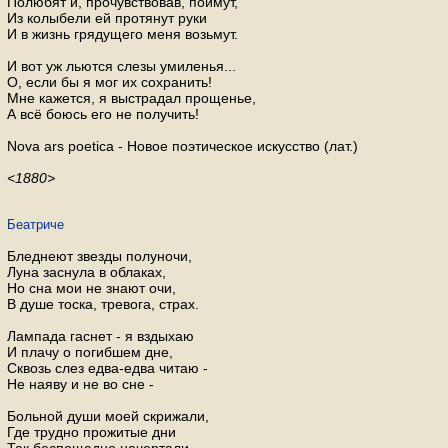
Полюбят и, прочувствовав, поймут,
Из колыбели ей протянут руки
И в жизнь грядущего меня возьмут.
И вот уж льются слезы умиленья...
О, если бы я мог их сохранить!
Мне кажется, я выстрадал прощенье,
А всё боюсь его не получить!
Nova ars poetica - Новое поэтическое искусство (лат.)
<1880>
Беатриче
Бледнеют звезды полуночи,
Луна заснула в облаках,
Но сна мои не знают очи,
В душе тоска, тревога, страх.
Лампада гаснет - я вздыхаю
И плачу о погибшем дне,
Сквозь слез едва-едва читаю -
Не наяву и не во сне -
Больной души моей скрижали,
Где трудно прожитые дни