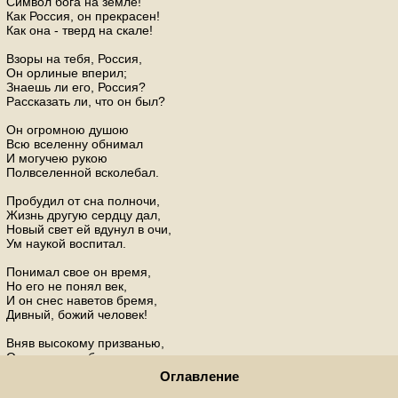
Символ бога на земле!
Как Россия, он прекрасен!
Как она - тверд на скале!
Взоры на тебя, Россия,
Он орлиные вперил;
Знаешь ли его, Россия?
Рассказать ли, что он был?
Он огромною душою
Всю вселенну обнимал
И могучею рукою
Полвселенной всколебал.
Пробудил от сна полночи,
Жизнь другую сердцу дал,
Новый свет ей вдунул в очи,
Ум наукой воспитал.
Понимал свое он время,
Но его не понял век,
И он снес наветов бремя,
Дивный, божий человек!
Вняв высокому призванью,
Он в деяньях был поэт:
Наша Русь - его созданье,
Оглавление
Судия - весь божий свет!