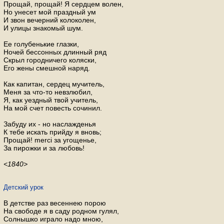
Прощай, прощай! Я сердцем волен,
Но унесет мой праздный ум
И звон вечерний колоколен,
И улицы знакомый шум.
Ее голубенькие глазки,
Ночей бессонных длинный ряд
Скрыл городничего коляски,
Его жены смешной наряд.
Как капитан, сердец мучитель,
Меня за что-то невзлюбил,
Я, как уездный твой учитель,
На мой счет повесть сочинил.
Забуду их - но наслажденья
К тебе искать прийду я вновь;
Прощай! merci за угощенье,
За пирожки и за любовь!
<1840>
Детский урок
В детстве раз весеннею порою
На свободе я в саду родном гулял,
Солнышко играло надо мною,