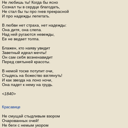
Не любишь ты! Когда бы ясно
Сознал ты в сердце благодать,
Не стал бы ты про гнев прекрасной
И про надежды лепетать.
В любви нет страха, нет надежды:
Она дитя, она слепа.
Над ней ругаются невежды,
Ее не ведает толпа.
Блажен, кто наяву увидит
Заветный идеал мечты!
Он сам себя возненавидит
Перед святыней красоты.
В немой тоске потупит очи,
Стыдясь на божество взглянуть!
И как звезда на лоно ночи,
Она падет к нему на грудь.
<1840>
Красавице
Не смущай стыдливым взором
Очарованных очей!
Не беги с немым укором