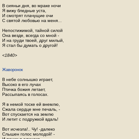
В сияньи дня, во мраке ночи
Я вижу бледные уста,
И смотрят плачущие очи
С святой любовью на меня...
Непостижимой, тайной силой
Она везде, всегда со мной -
И на груди твоей, друг милый,
Я стал бы думать о другой!
<1840>
Жаворонок
В небе солнышко играет,
Высоко в его лучах
Птичка божия летает,
Рассыпаясь в голосах.
Я в немой тоске ей внемлю,
Сжала сердце мне печаль, -
Вот спускается на землю
И летит с подружкой вдаль!
Вот исчезла!.. Чу! -далеко
Слышен голос молодой! -