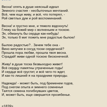
Весна! опять в душе неясный идеал
Земного счастия - несбыточных мечтаний.
Всё, чем еще живу, и всё, что потерял, -
Рой светлых дум и рой воспоминаний.
Весна! и грустно мне, и тяжело вздохнуть!
Гляжу на божий мир с волненьем и тоскою.
Эх, обмануть бы сердце как-нибудь!
Эх, только б миг пожить мне радостью былою!
Былою радостью?.. Зачем тебе она -
Вино кипучее в сосуд тоски сердечной?
Прошла пора любви, прошла твоя весна.
Страдай! живи одной тоскою бесконечной.
Живу! в душе тоска безвыходно живет!
Всё сердцу памятны утраченные годы!
И сердце всё грустит, и всё чего-то ждет,
И как-то лишний я на празднике природы.
Надежда! - может быть, под бременем годов,
Под снегом опыта и зимнего сомненья
Таятся семена погибнувших цветов,
И, может быть, еще свершится прозябенье.
<1839>