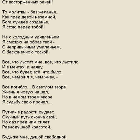
От восторженных речей!
То молитвы - без желанья...
Как пред девой неземной,
Бога лучшее созданье,
Я стою перед тобой!
Не с холодным удивленьем
Я смотрю на образ твой -
С непривычным умиленьем,
С бесконечною тоской.
Всё, что льстит мне, всё, что льстило
И в мечтах, и наяву,
Bсё, что будет, всё, что было,
Всё, чем жил я, чем живу, -
Всё погибло... В светлом взоре
Жизнь я новую нашел,
Но в немом твоем укоре
Я судьбу свою прочел...
Путник в радости рыдает,
Скучный путь оконча свой,
Но оаз пред ним сияет
Равнодушной красотой.
Будь же мне, душой свободной