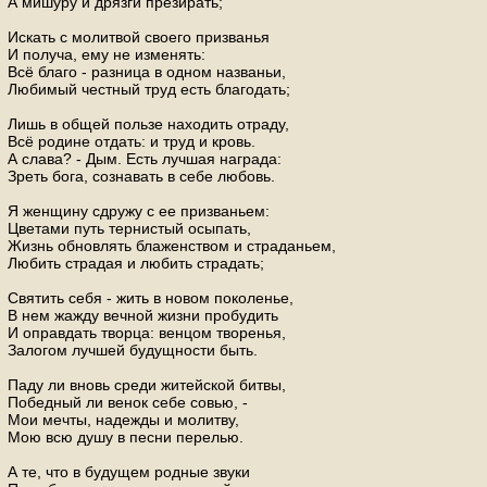
А мишуру и дрязги презирать;
Искать с молитвой своего призванья
И получа, ему не изменять:
Всё благо - разница в одном названьи,
Любимый честный труд есть благодать;
Лишь в общей пользе находить отраду,
Всё родине отдать: и труд и кровь.
А слава? - Дым. Есть лучшая награда:
Зреть бога, сознавать в себе любовь.
Я женщину сдружу с ее призваньем:
Цветами путь тернистый осыпать,
Жизнь обновлять блаженством и страданьем,
Любить страдая и любить страдать;
Святить себя - жить в новом поколенье,
В нем жажду вечной жизни пробудить
И оправдать творца: венцом творенья,
Залогом лучшей будущности быть.
Паду ли вновь среди житейской битвы,
Победный ли венок себе совью, -
Мои мечты, надежды и молитву,
Мою всю душу в песни перелью.
А те, что в будущем родные звуки