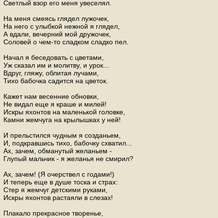
Светлый взор его меня увеселял.
На меня смеясь глядел лужочек,
На него с улыбкой нежной я глядел,
А вдали, вечерний мой дружочек,
Соловей о чем-то сладком сладко пел.
Начал я беседовать с цветами,
Уж сказал им и молитву, и урок...
Вдруг, гляжу, облитая лучами,
Тихо бабочка садится на цветок.
Кажет нам весенние обновки,
Не видал еще я краше и милей!
Искры яхонтов на маленькой головке,
Камни жемчуга на крылышках у ней!
И прельстился чудным я созданьем,
И, подкравшись тихо, бабочку схватил...
Ах, зачем, обманутый желаньем -
Глупый мальчик - я желанья не смирил?
Ах, зачем! (Я очерствел с годами!)
И теперь еще в душе тоска и страх:
Стер я жемчуг детскими руками,
Искры яхонтов растаяли в слезах!
Плакало прекрасное творенье,