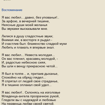
Воспоминание
Я вас любил... давно, без упованья!..
За арфою, в вечерней тишине,
Неясные души моей желанья
Вы звуками высказывали мне.
Лилися в душу сладостные звуки;
Внимая им, в восторге я рыдал -
И счастлив был: блаженство сладкой муки
Любить и плакать я впервые знал.
Я вас любил... Невеста молодая...
Он вас пленил, красавец молодой, -
И, радостью небесною сияя,
Вы шли к венцу прекрасною четой...
Я был в толпе... и, притаив дыханье,
Спокойно на обряд глядел...
Я спрятал от людей свое страданье,
Я в тишине оплакал свой удел...
Я вас любил!.. Склонясь на изголовье
Младенца-ангела прозрачною рукой,
Глядели вы с надеждой и любовью
На первенца любви своей святой.