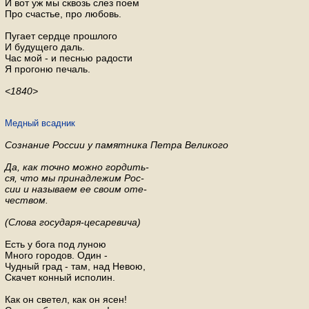
И вот уж мы сквозь слез поем
Про счастье, про любовь.
Пугает сердце прошлого
И будущего даль.
Час мой - и песнью радости
Я прогоню печаль.
<1840>
Медный всадник
Сознание России у памятника Петра Великого
Да, как точно можно гордить-
ся, что мы принадлежим Рос-
сии и называем ее своим оте-
чеством.
(Слова государя-цесаревича)
Есть у бога под луною
Много городов. Один -
Чудный град - там, над Невою,
Скачет конный исполин.
Как он светел, как он ясен!