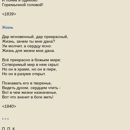
И поник я одиноко
Горемычной головой!
<1839>
Жизнь
Дар мгновенный, дар прекрасный,
Жизнь, зачем ты мне дана?
Ум молчит, а сердцу ясно:
Жизнь для жизни мне дана.
Всё прекрасно в божьем мире:
Сотворимый мир в нем скрыт.
Но он в храме, но он в лире,
Но он в разуме открыт.
Познавать его в творенье,
Видеть духом, сердцем чтить -
Вот в чем жизни назначенье,
Вот что значит в боге жить!
<1840>
* * *
П. П. К.