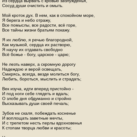
Из сердца вырвать с кровью заблужденья,
Сосуд души очистить и омыть.
Мой кроток дух. В нем, как в спокойном море,
Я берега и небо отражу,
Все помыслы, все радости, всё горе,
Все тайны жизни братьям покажу.
Я их люблю, я речью благородной,
Как музыкой, сердца их растворю,
Я научу их отдавать свободно
Всё божье - богу, царское - царю;
Не лезть наверх, а скромную дорогу
Надеждою и верой освещать,
Смирясь, всегда, везде молиться богу,
Любить, бороться, мыслить и страдать;
Век изуча, идти вперед пристойно -
И под ноги себе глядеть и вдаль;
О злобе дня обдуманно и стройно
Высказывать души своей печаль;
Зубов не скаля, побеждать косненье
И воплощать заветные мечты,
И с трепетом несть перлы вдохновенья
К стопам творца любви и красоты;