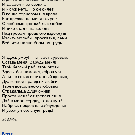
И за себя и за своих...
И их уж нет!.. Но он сияет
В венце терновом и в крови,
Как прежде на меня взирает
С любовью кроткий лик любви,
И тихо стал я на колени
Над гробом прошлого вздохнуть,
Излить мольбы, проклятья, пени...
Всё, чем полна больная грудь...
. . . . . . . . . . . . . . . . .
. . . . . . . . . . . . . . . . .
Я здесь умру!.. Ты, сеет суровый,
Оставь меня! Забудь меня!
Твой беглый раб, твои оковы
Здесь, бог поможет, сброшу я.
А ты - в веках венчанный кровью,
Дух вечной правды и любви,
Твоей всесильною любовью
Страдальца душу оживи!
Прости меня! от треволненья
Дай в мире сердцу, отдохнуть!
Набрось покров на заблужденья
И уврачуй больную грудь!
<1880>
Весна