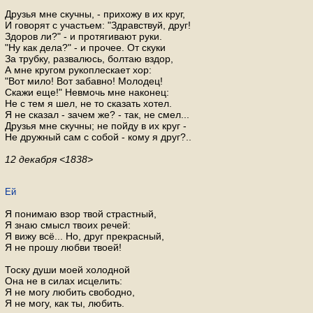
Друзья мне скучны, - прихожу в их круг,
И говорят с участьем: "Здравствуй, друг!
Здоров ли?" - и протягивают руки.
"Ну как дела?" - и прочее. От скуки
За трубку, развалюсь, болтаю вздор,
А мне кругом рукоплескает хор:
"Вот мило! Вот забавно! Молодец!
Скажи еще!" Невмочь мне наконец:
Не с тем я шел, не то сказать хотел.
Я не сказал - зачем же? - так, не смел...
Друзья мне скучны; не пойду в их круг -
Не дружный сам с собой - кому я друг?..
12 декабря <1838>
Ей
Я понимаю взор твой страстный,
Я знаю смысл твоих речей:
Я вижу всё... Но, друг прекрасный,
Я не прошу любви твоей!
Тоску души моей холодной
Она не в силах исцелить:
Я не могу любить свободно,
Я не могу, как ты, любить.