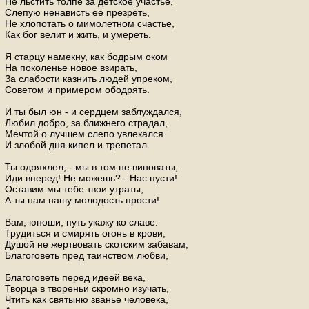
Не льстить толпе за детское участье,
Слепую ненависть ее презреть,
Не хлопотать о мимолетном счастье,
Как бог велит и жить, и умереть.
Я старцу намекну, как бодрым оком
На поколенье новое взирать,
За слабости казнить людей упреком,
Советом и примером ободрять.
И ты был юн - и сердцем заблуждался,
Любил добро, за ближнего страдал,
Мечтой о лучшем слепо увлекался
И злобой дня кипел и трепетал.
Ты одряхлел, - мы в том не виноваты;
Иди вперед! Не можешь? - Нас пусти!
Оставим мы тебе твои утраты,
А ты нам нашу молодость прости!
Вам, юноши, путь укажу ко славе:
Трудиться и смирять огонь в крови,
Душой не жертвовать скотским забавам,
Благоговеть пред таинством любви,
Благоговеть перед идеей века,
Творца в твореньи скромно изучать,
Чтить как святыню званье человека,