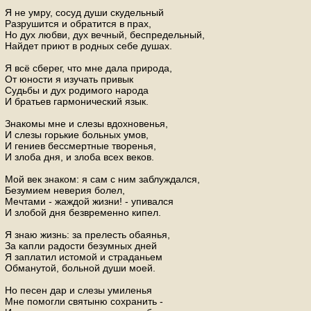
Я не умру, сосуд души скудельный
Разрушится и обратится в прах,
Но дух любви, дух вечный, беспредельный,
Найдет приют в родных себе душах.
Я всё сберег, что мне дала природа,
От юности я изучать привык
Судьбы и дух родимого народа
И братьев гармонический язык.
Знакомы мне и слезы вдохновенья,
И слезы горькие больных умов,
И гениев бессмертные творенья,
И злоба дня, и злоба всех веков.
Мой век знаком: я сам с ним заблуждался,
Безумием неверия болел,
Мечтами - жаждой жизни! - упивался
И злобой дня безвременно кипел.
Я знаю жизнь: за прелесть обаянья,
За капли радости безумных дней
Я заплатил истомой и страданьем
Обманутой, больной души моей.
Но песен дар и слезы умиленья
Мне помогли святыню сохранить -