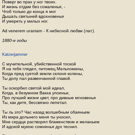
Поверг во прах у ног твоих.
И жизнь отдам без сожаленья, -
Чтоб только до конца я мог
Дышать святыней вдохновенья
И умереть у милых ног.
Ad venerem uraniam - К небесной любви (лат.).
1880-е годы
Katzenjammer
С мучительной, убийственной тоской
Я на тебя глядел, питомец Мельпомены,
Когда пред суетой земли склоня колены,
Ты долу пал развенчанной главой.
Ты оскорбил святой мой идеал,
Когда, в безумном Вакха упоеньи,
Про лучший жизни цвет, про дивные мгновенья
Ты, как дитя, бессвязно лепетал.
Ты ль это? Час назад волшебным обаяньем
Из мира дольнего меня ты уносил,
Мне сердце растворял блаженством и желаньем
И адской мукою сомненья дух теснил.