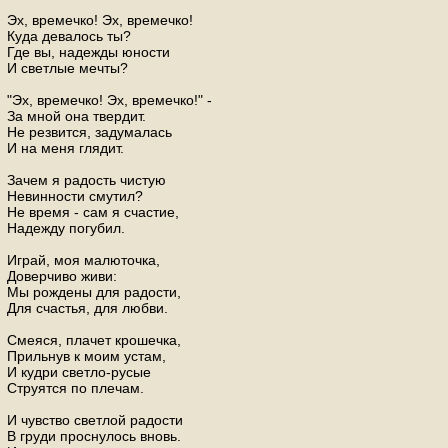
Эх, времечко! Эх, времечко!
Куда девалось ты?
Где вы, надежды юности
И светлые мечты?
"Эх, времечко! Эх, времечко!" -
За мной она твердит.
Не резвится, задумалась
И на меня глядит.
Зачем я радость чистую
Невинности смутил?
Не время - сам я счастие,
Надежду погубил.
Играй, моя малюточка,
Доверчиво живи:
Мы рождены для радости,
Для счастья, для любви.
Смеяся, плачет крошечка,
Прильнув к моим устам,
И кудри светло-русые
Струятся по плечам.
И чувство светлой радости
В груди проснулось вновь.