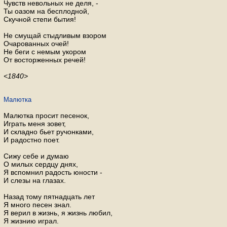
Чувств невольных не деля, -
Ты оазом на бесплодной,
Скучной степи бытия!
Не смущай стыдливым взором
Очарованных очей!
Не беги с немым укором
От восторженных речей!
<1840>
Малютка
Малютка просит песенок,
Играть меня зовет,
И складно бьет ручонками,
И радостно поет.
Сижу себе и думаю
О милых сердцу днях,
Я вспомнил радость юности -
И слезы на глазах.
Назад тому пятнадцать лет
Я много песен знал.
Я верил в жизнь, я жизнь любил,
Я жизнию играл.