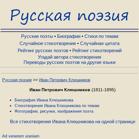
Русские поэты
Биографии
Русские поэты
Биографии
Стихи по темам
•
•
Случайное стихотворение
Случайная цитата
•
Рейтинг русских поэтов
Рейтинг стихотворений
•
Стихи по темам
Угадай автора стихотворения
Переводы русских поэтов на другие языки
Случайное стихотворение
>>
Русская поэзия
Иван Петрович Клюшников
Случайная цитата
Иван Петрович Клюшников
(1811-1895)
Биография Ивана Клюшникова
Стихотворения Ивана Клюшникова по темам
Рейтинг русских поэтов
Фотографии, рисунки, изображения поэта
Все стихотворения Ивана Клюшникова на одной странице
Рейтинг стихотворений
Ad venerem uraniam