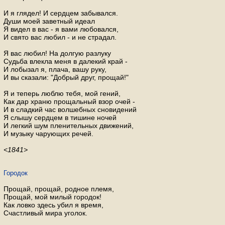
И я глядел! И сердцем забывался.
Души моей заветный идеал
Я видел в вас - я вами любовался,
И свято вас любил - и не страдал.
Я вас любил! На долгую разлуку
Судьба влекла меня в далекий край -
И лобызал я, плача, вашу руку,
И вы сказали: "Добрый друг, прощай!"
Я и теперь люблю тебя, мой гений,
Как дар храню прощальный взор очей -
И в сладкий час волшебных сновидений
Я слышу сердцем в тишине ночей
И легкий шум пленительных движений,
И музыку чарующих речей.
<1841>
Городок
Прощай, прощай, родное племя,
Прощай, мой милый городок!
Как ловко здесь убил я время,
Счастливый мира уголок.