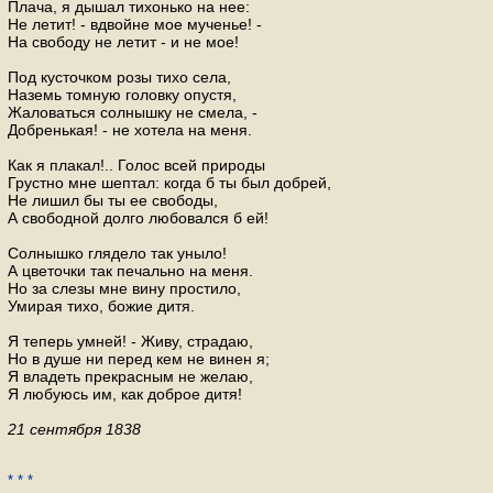
Плача, я дышал тихонько на нее:
Не летит! - вдвойне мое мученье! -
На свободу не летит - и не мое!
Под кусточком розы тихо села,
Наземь томную головку опустя,
Жаловаться солнышку не смела, -
Добренькая! - не хотела на меня.
Как я плакал!.. Голос всей природы
Грустно мне шептал: когда б ты был добрей,
Не лишил бы ты ее свободы,
А свободной долго любовался б ей!
Солнышко глядело так уныло!
А цветочки так печально на меня.
Но за слезы мне вину простило,
Умирая тихо, божие дитя.
Я теперь умней! - Живу, страдаю,
Но в душе ни перед кем не винен я;
Я владеть прекрасным не желаю,
Я любуюсь им, как доброе дитя!
21 сентября 1838
* * *