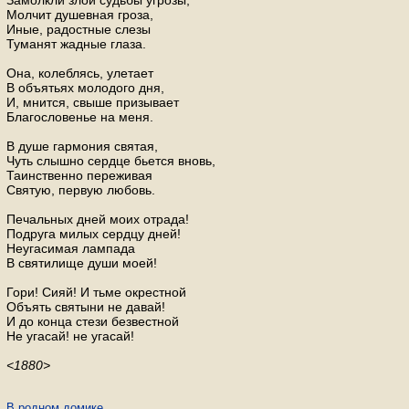
Замолкли злой судьбы угрозы,
Молчит душевная гроза,
Иные, радостные слезы
Туманят жадные глаза.
Она, колеблясь, улетает
В объятьях молодого дня,
И, мнится, свыше призывает
Благословенье на меня.
В душе гармония святая,
Чуть слышно сердце бьется вновь,
Таинственно переживая
Святую, первую любовь.
Печальных дней моих отрада!
Подруга милых сердцу дней!
Неугасимая лампада
В святилище души моей!
Гори! Сияй! И тьме окрестной
Объять святыни не давай!
И до конца стези безвестной
Не угасай! не угасай!
<1880>
В родном домике