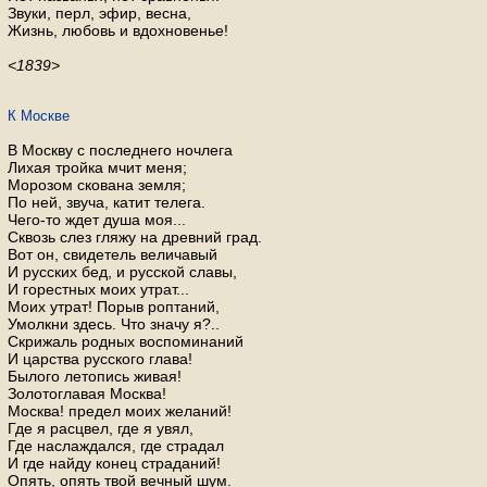
Звуки, перл, эфир, весна,
Жизнь, любовь и вдохновенье!
<1839>
К Москве
В Москву с последнего ночлега
Лихая тройка мчит меня;
Морозом скована земля;
По ней, звуча, катит телега.
Чего-то ждет душа моя...
Сквозь слез гляжу на древний град.
Вот он, свидетель величавый
И русских бед, и русской славы,
И горестных моих утрат...
Моих утрат! Порыв роптаний,
Умолкни здесь. Что значу я?..
Скрижаль родных воспоминаний
И царства русского глава!
Былого летопись живая!
Золотоглавая Москва!
Москва! предел моих желаний!
Где я расцвел, где я увял,
Где наслаждался, где страдал
И где найду конец страданий!
Опять, опять твой вечный шум.