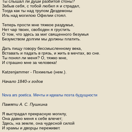
Ты слышал ли души разбитой стоны?
Забыв себя, с тобой любил я и страдал,
Тогда как ты над трупом Дездемоны
Иль над могилою Офелии стоял.
Теперь прости мне тяжкое раздумье,
Нет чар твоих, свободен я грустить
О том, что здесь за миг священного безумья
Безумством долгим мы должны платить.
Дать пищу говору бессмысленному века,
Вставать и падать в грязь, и жить в мечтах, во сне.
Ты понял ли меня? О, тяжко мне,
И страшно мне за человека!
Katzenjammer - Похмелье (нем.).
Начало 1840-х годов
Nova ars poetica. Мечты и идеалы поэта будущности
Памяти А. С. Пушкина
Я выстрадал прекрасную могилу,
Она давно меня к себе влечет;
Здесь, на земле, она чудесной силой
И храмы и дворцы переживет.