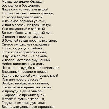
Между могилами блуждал,
Без маяка и без дороги,
Лишь смутно чувствуя душой
То шум бессмысленной тревоги,
То холод бездны роковой.
Я изнемог, борьбой убитый,
И пал в слезах. Из грозных туч,
Уже нежданный и забытый,
Во тьме блеснул отрадный луч...
И понял я твое призванье,
В больной груди проснулись вновь
Святое лучших лет страданье,
Тоска, надежда и любовь.
Стою коленопреклоненный,
В душе молитва - не печаль,
И вопрошает взор смущенный
Небес таинственную даль.
Что ж он - в судьбе моей печальной
Внезапный прошлого привет,
Зари ль вечерней луч прощальный
Или дня нового рассвет?
Взойди, взойди, мое светило,
С волшебной прелестью своей
И пробуди в душе унылой
Очарованье прежних дней!
Я твой! Я лучшие желанья,
Гордыню смелых дум моих,
Все наслажденья, все страданья