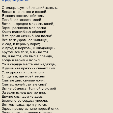
Столицы шумной лишний житель,
Бежав от сплетен и вестей,
Я снова посетил обитель
Погибшей юности моей.
Вот он - предел моих скитаний,
Здесь расцвела моя весна.
Каких волшебных обаяний
В то время жизнь была полна!
Всё то ж укромное жилище,
И сад, и вербы у ворот,
И пруд, и церковь, и кладбище -
Кругом всё то ж, а я - не тот.
Да, я не тот, что был я прежде,
Когда я верил и любил.
Уж в сердце места нет надежде,
В душе нет прежних свежих сил.
Уста дрожат, и плачут очи...
О, где вы, где моей весны
Святые дни, святые ночи,
Святых ночей святые сны?
Вы не сбылись! Толпой угрюмой
За вами вслед другие дни,
Другие сны, другие думы
Блаженство сердца унесли.
Вот комнатка, где я учился.
Здесь прозвучал мне первый стих,
Здесь я так пламенно молился