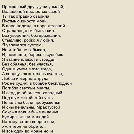
Прекрасный друг души унылой,
Волшебной прелестью своей
Ты так отрадно озарила
Пустыню юности моей.
В поре надежд, в поре желаний -
Страдалец от избытка сил -
Без уверений, без признаний,
Стыдливо, робко я любил.
Я увлекался суетою,
Но я тебя не забывал,
И, немощно, борясь с судьбою,
Я втайне плакал и страдал.
Без обаянья, без участья,
Одним умом я жил тогда,
А сердцу так хотелось счастья,
Любви и мирного труда.
Рок не судил: в борьбе бесплодной
Погибли светлые мечты,
И сердце обнял сон холодный
Под шум житейской суеты.
Печальны были пробужденья,
И сны печальны. Мрак густой
Сокрыл волшебные виденья,
Кумиры жизни молодой.
Во тьму вотще вперяя очи,
Уж я тебя не обретал,
И всё один во мраке ночи