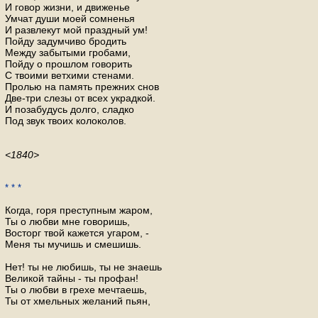
И говор жизни, и движенье
Умчат души моей сомненья
И развлекут мой праздный ум!
Пойду задумчиво бродить
Между забытыми гробами,
Пойду о прошлом говорить
С твоими ветхими стенами.
Пролью на память прежних снов
Две-три слезы от всех украдкой.
И позабудусь долго, сладко
Под звук твоих колоколов.
<1840>
* * *
Когда, горя преступным жаром,
Ты о любви мне говоришь,
Восторг твой кажется угаром, -
Меня ты мучишь и смешишь.
Нет! ты не любишь, ты не знаешь
Великой тайны - ты профан!
Ты о любви в грехе мечтаешь,
Ты от хмельных желаний пьян,