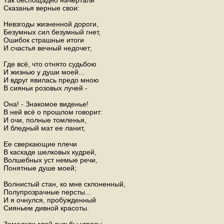
Так беспощадно начертали
Сказанья верные свои:
Невзгоды жизненной дороги,
Безумных сил безумный гнет,
Ошибок страшные итоги
И счастья вечный недочет;
Где всё, что отнято судьбою
И жизнью у души моей...
И вдруг явилась предо мною
В сияньи розовых лучей -
Она! - Знакомое виденье!
В ней всё о прошлом говорит:
И очи, полные томленья,
И бледный мат ее ланит,
Ее сверкающие плечи
В каскаде шелковых кудрей,
Волшебных уст немые речи,
Понятные душе моей;
Волнистый стан, ко мне склоненный,
Полупрозрачные персты...
И я очнулся, пробужденный
Сияньем дивной красоты.