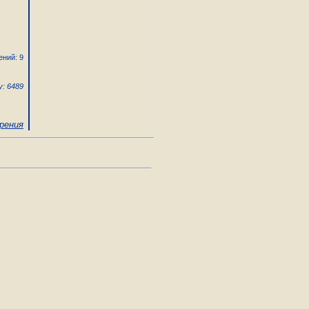
ений: 9
: 6489
рения