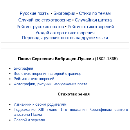
Русские поэты
Биографии
Стихи по темам
•
•
Русские поэты
Случайное стихотворение
Случайная цитата
•
Рейтинг русских поэтов
Рейтинг стихотворений
•
Биографии
Угадай автора стихотворения
Переводы русских поэтов на другие языки
Стихи по темам
Павел Сергеевич Бобрищев-Пушкин
(1802-1865)
Случайное стихотворение
Биография
Все стихотворения на одной странице
Рейтинг стихотворений
Случайная цитата
Фотографии, рисунки, изображения поэта
Стихотворения
Рейтинг русских поэтов
Изгнанник к своим родителям
Подражание XIII главе 1-го послания Коринфянам святого
апостола Павла
Рейтинг стихотворений
Слепой и зеркало