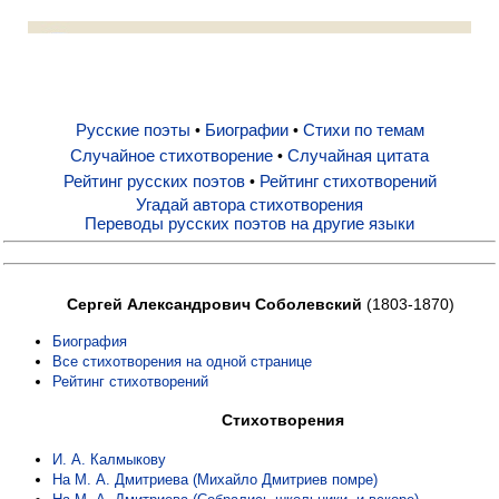
Русские поэты
Биографии
Русские поэты
Биографии
Стихи по темам
•
•
Случайное стихотворение
Случайная цитата
•
Рейтинг русских поэтов
Рейтинг стихотворений
•
Стихи по темам
Угадай автора стихотворения
Переводы русских поэтов на другие языки
Случайное стихотворение
Сергей Александрович Соболевский
(1803-1870)
Случайная цитата
Биография
Все стихотворения на одной странице
Рейтинг стихотворений
Рейтинг русских поэтов
Стихотворения
Рейтинг стихотворений
И. А. Калмыкову
На М. А. Дмитриева (Михайло Дмитриев помре)