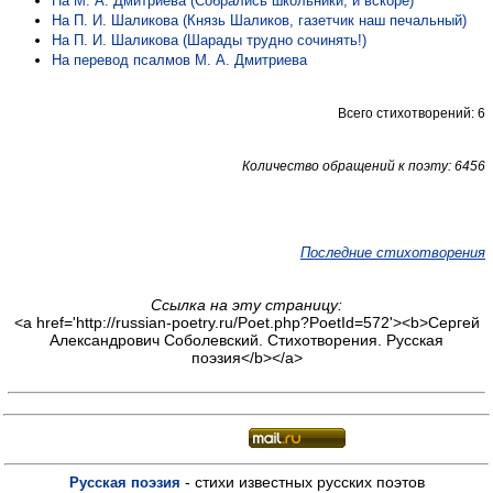
На М. А. Дмитриева (Собрались школьники, и вскоре)
На П. И. Шаликова (Князь Шаликов, газетчик наш печальный)
На П. И. Шаликова (Шарады трудно сочинять!)
На перевод псалмов М. А. Дмитриева
Всего стихотворений: 6
Количество обращений к поэту: 6456
Последние стихотворения
Ссылка на эту страницу:
<a href='http://russian-poetry.ru/Poet.php?PoetId=572'><b>Сергей
Александрович Соболевский. Стихотворения. Русская
поэзия</b></a>
- стихи известных русских поэтов
Русская поэзия