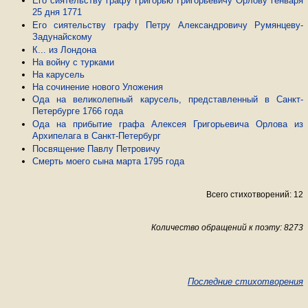
Его сиятельству графу Григорью Григорьевичу Орлову генваря
25 дня 1771
Его сиятельству графу Петру Александровичу Румянцеву-
Задунайскому
К... из Лондона
На войну с турками
На карусель
На сочинение нового Уложения
Ода на великолепный карусель, представленный в Санкт-
Петербурге 1766 года
Ода на прибытие графа Алексея Григорьевича Орлова из
Архипелага в Санкт-Петербург
Посвящение Павлу Петровичу
Смерть моего сына марта 1795 года
Всего стихотворений: 12
Количество обращений к поэту: 8273
Последние стихотворения