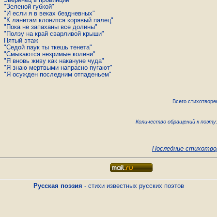
"Зеленой губкой"
"И если я в веках бездневных"
"К ланитам клонится корявый палец"
"Пока не запаханы все долины"
"Ползу на край сварливой крыши"
Пятый этаж
"Седой паук ты ткешь тенета"
"Смыкаются незримые колени"
"Я вновь живу как накануне чуда"
"Я знаю мертвыми напрасно пугают"
"Я осужден последним отпаденьем"
Всего стихотворе
Количество обращений к поэту:
Последние стихотво
Русская поэзия
- стихи известных русских поэтов