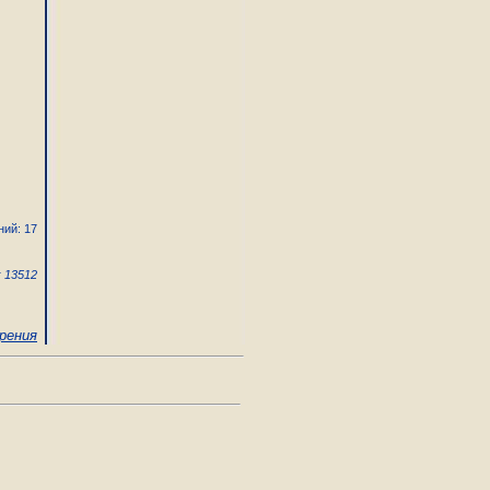
ний: 17
 13512
рения