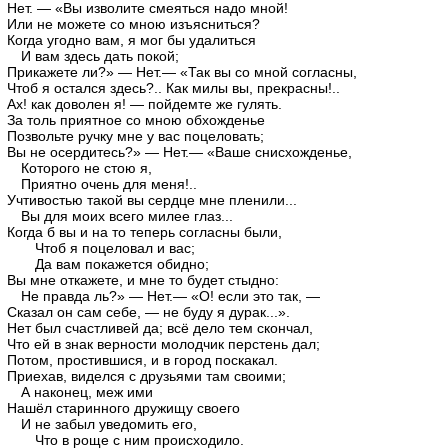
Нет. — «Вы изволите смеяться надо мной!
Или не можете со мною изъясниться?
Когда угодно вам, я мог бы удалиться
И вам здесь дать покой;
Прикажете ли?» — Нет.— «Так вы со мной согласны,
Чтоб я остался здесь?.. Как милы вы, прекрасны!..
Ах! как доволен я! — пойдемте же гулять.
За толь приятное со мною обхожденье
Позвольте ручку мне у вас поцеловать;
Вы не осердитесь?» — Нет.— «Ваше снисхожденье,
Которого не стою я,
Приятно очень для меня!..
Учтивостью такой вы сердце мне пленили...
Вы для моих всего милее глаз...
Когда б вы и на то теперь согласны были,
Чтоб я поцеловал и вас;
Да вам покажется обидно;
Вы мне откажете, и мне то будет стыдно:
Не правда ль?» — Нет.— «О! если это так, —
Сказал он сам себе, — не буду я дурак...».
Нет был счастливей да; всё дело тем скончал,
Что ей в знак верности молодчик перстень дал;
Потом, простившися, и в город поскакал.
Приехав, виделся с друзьями там своими;
А наконец, меж ими
Нашёл старинного дружищу своего
И не забыл уведомить его,
Что в роще с ним происходило.