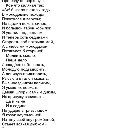
Про езду он верховую
Кое что калякал так:
«Ах! бывало в стары годы
В молодецкие походы
Покатался я верхом;
Не щадил покоя, силок,
И большой табун кобылок
Я упарил под седлом.
И теперь хоть сединами
Старость лоб покрыла мой,
А с любыми молодцами
Потягался б стариной.
Молвить смело,
Наше дело
Лошадёнок объезжать;
Молодую подзадорить,
А ленивую пришпорить,
Рысью и в галоп скакать.
Быв наездником великим,
Я умею их держать;
Давши шпоры самым диким,
Их принужу завизжать.
Да и ныне
И в седине
Не ударю в грязь лицом:
Я козак неугомонной;
Натяну свой кнут ремённой,
Станет всякая дыбком».