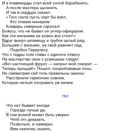
И в клавикорды стал всей силой барабанить,
А после мастера цыганить
И так в сердцах сказал:
«Того скота пусть чорт бы взял,
Кто этаким манером
Клавиры скверные скропал!
Божусь, что не бывал он унтер-офицером.
Как эти мальчики не ровно все стоят!»
Вдруг вынул шпажищу и трубок целый ряд,
Большие с малыми, на свой равняет лад,
Подобно Геркулесу,
Что с гидры ссек главы с единого отвесу.
На мастерство свое с усмешкою глядит:
«Вот настоящий фрунт, — капрал мой говорит. —
Теперь прощай!» Пошел, попробовавши тоны,
Но симметрии сей толь правильны законы
Расстроили гармонию совсем,
Которую нельзя поправить уж ничем.
Нет
Что нет бывает иногда
Гораздо лучше да,
В том всякой может быть уверен.
Чтоб это доказать,
Позвольте, я намерен
Вам сказочку сказать.