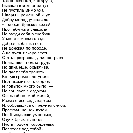
Так он хвастал, и старуха,
Бывшая в компании тут,
Не пустила мимо уха
Шпоры и ремённой кнут;
Добру молодцу сказала:
«Гой еси, Донской козак!
Про тебя уж я слыхала:
Не введи себя в снабзак.
У меня в моем заводе
Добрая кобылка есть,
Не Донская по породе,
А не пустит скоро сесть.
Стать прекрасна, длинна грива,
Полна шея, нежна грудь;
Но дика еще, брыклива,
Не дает себя тронуть.
Вот уж время наступило
Познакомиться с седлом,
И попыток много было, —
Не сошлася с ездоком.
Оседлай ее, мой милой,
Размахнися,сядь верхом
И, собравшись с прежней силой,
Проскачи на ней путём.
Пообъездивши умненько,
Отучи брыкать ногой;
Пусть подоле, хорошенько
Попотеет под тобой». —