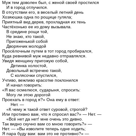
Муж тем доволен был, с женой своей простился
И в город отлучился.
В отсутствии его, в веселый летний день
Хозяюшка одна по рощице гуляла;
Приятный вид дерев, прохладная их тень
Частёхонько ее из дому вызывала.
В средине рощи той,
Не знаю, кто такой,
Пригоженькой собой
Дворянчик молодой
Просёлочным путем в тот город пробирался,
Куда ревнивой муж недавно отправлялся.
Увидя женщину пригожую собой,
Детинка холостой,
Довольный встречею такой,
С колясочки спустился,
Учтиво, вежливо красотке поклонился
И начал говорить:
«Я вас осмелюся, сударыня, спросить:
Могу ли этою дорогой
Проехать в город я?» Она ему в ответ:
Нет. —
«К чему ж такой ответ суровой, строгой?
Или противно вам, что я спросил вас?» — Нет. —
«Всё нет да нет! мне очень это дивно.
Так видно скучно вам со мною говорить?» —
Нет. — «Вы изволите теперь одне ходить;
Я пара буду вам: вам это не противно?» —