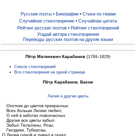
Русские поэты
Биографии
Стихи по темам
•
•
Русские поэты
Случайное стихотворение
Случайная цитата
•
Рейтинг русских поэтов
Рейтинг стихотворений
•
Биографии
Угадай автора стихотворения
Переводы русских поэтов на другие языки
Стихи по темам
Пётр Матвеевич Карабанов
(1765-1829)
Список стихотворений
Случайное стихотворение
Все стихотворения на одной странице
Пётр Карабанов. Басни
Случайная цитата
Лилия и другие цветы
Рейтинг русских поэтов
Охотник до цветов прекрасных
Всех больше Лилию любил;
О ней в заботах повсечасных
Другие все цветы забыл.
Рейтинг стихотворений
Забыл Тюльпаны, Розы,
Гвоздики, Туберозы,
О Лилии одной и думал и гадал,