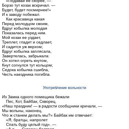
«Подавай ее скорее, —
Борзо тут козак вскричал. —
Будет, будет посмирнее!»
И к заводу побежал.
Как красавица какая
Перед молодцом своим,
Вдруг кобылка молодая
Показалась перед ним.
Мой козак ее уздает,
Треплет, гладит и седлает,
И садится уж верхом;
Вдруг кобылка заплясала,
Завертелась, забрыкала:
Он хотел огреть кнутом,
Кнут согнулся тут кольцом;
Седока кобылка сшибла,
Честь наездника погибла.
Употребление вольности
Из Замка одного помещика бежали
Пес, Кот, Байбак, Скворец.
«Наш праздник! — в радости сообщники кричали, —
Мы вольны, наконец.
Что ж станем делать мы?» Байбак им отвечает:
«Я, братцы, напролет
Спать буду целый год». —