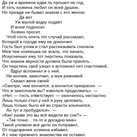
Да уж и времени едва ль прошел не год;
И хоть хозяина любил он всей душою,
Но прежде не бывал знаком с его женою.
Да вот
Уж малой водку подаёт
И всем подносит.
Хозяин просит,
Чтоб гость опять тот случай рассказал,
Которой в городе ему не докончил.
Гость был учтив и стал рассказывать сначала.
Меж тем хозяюшка не знала, что начать;
Искусненько ему тот перстень показала,
Что знаком верности должна была принять...
Он перстень свой узнал и вспомнил нет счастливой,
Вдруг вспомнил и о ней,
Не кончив, замолчал; а муж ревнивой
Сказал жене своей:
«Смотри, чем кончится; а кончится прекрасно. —
Что ж замолчали вы? извольте продолжать». —
«Нет, — гость ответствует, — окончилось несчастно:
Лишь только стал у ней я руку целовать,
Лишь только было ей во страсти изъянился,
Ан тут и пробудился». —
«Как! разве это вы всё видели во сне?» —
«Так точно... то-то и досадно мне».
Такой уловкою всё дело он поправил,
От подозрения хозяина избавил;
А с нею прежнего знакомства не оставил.