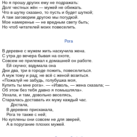
Но я прошу других ему не подражать:
Долг честных жён — мужей не обижать.
Что в шутку сказано, то пусть и будет шуткой;
А там заговорим другою мы погудкой.
Мое намеренье — не вредным свету быть;
Но чтоб читателей моих повеселить.
Рога
В деревне с мужем жить наскучила жена.
С утра до вечера бывая на охоте,
Совсем не прилежал к домашней он работе.
Ей скучно; вздумала она
Дни два, три в городе пожить, повеселиться.
А муж тому и рад; не всё с женой возиться.
«Пожалуй не забудь, голубушка моя,
Купить ты мне рога». — «Изволь, — жена сказала; —
Об этом без тебя давно я помышляла».
Уехала, и там, довольно веселясь,
Старалась доставать их мужу каждый час.
Достала,
В деревню прискакала,
Рога те также с ней;
Но куплены они совсем не для зверей,
А в поругание плохих мужей.