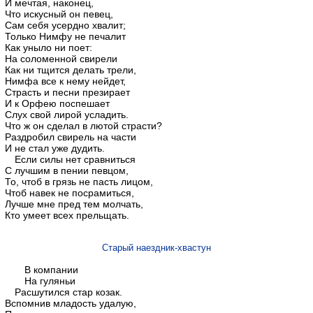
И мечтая, наконец,
Что искусный он певец,
Сам себя усердно хвалит;
Только Нимфу не печалит
Как уныло ни поет:
На соломенной свирели
Как ни тщится делать трели,
Нимфа все к нему нейдет,
Страсть и песни презирает
И к Орфею поспешает
Слух свой лирой усладить.
Что ж он сделал в лютой страсти?
Раздробил свирель на части
И не стал уже дудить.
Если силы нет сравниться
С лучшим в пении певцом,
То, чтоб в грязь не пасть лицом,
Чтоб навек не посрамиться,
Лучше мне пред тем молчать,
Кто умеет всех прельщать.
Старый наездник-хвастун
В компании
На гуляньи
Расшутился стар козак.
Вспомнив младость удалую,