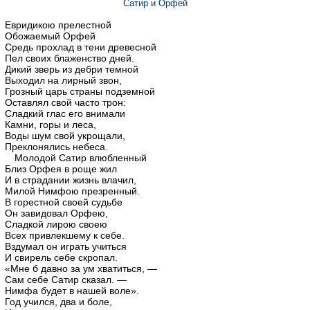
Сатир и Орфей
Евридикою прелестной
Обожаемый Орфей
Средь прохлад в тени древесной
Пел своих блаженство дней.
Дикий зверь из дебри темной
Выходил на лирный звон,
Грозный царь страны подземной
Оставлял свой часто трон:
Сладкий глас его внимали
Камни, горы и леса,
Воды шум свой укрощали,
Преклонялись небеса.
Молодой Сатир влюбленный
Близ Орфея в роще жил
И в страдании жизнь влачил,
Милой Нимфою презренный.
В горестной своей судьбе
Он завидовал Орфею,
Сладкой лирою своею
Всех привлекшему к себе.
Вздумал он играть учиться
И свирель себе скропал.
«Мне б давно за ум хватиться, —
Сам себе Сатир сказал. —
Нимфа будет в нашей воле».
Год учился, два и боле,