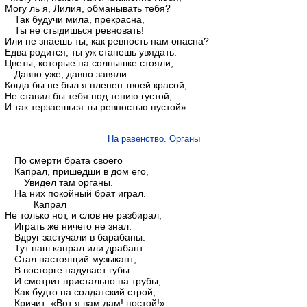
Могу ль я, Лилия, обманывать тебя?
Так будучи мила, прекрасна,
Ты не стыдишься ревновать!
Или не знаешь ты, как ревность нам опасна?
Едва родится, ты уж станешь увядать.
Цветы, которые на солнышке стояли,
Давно уже, давно завяли.
Когда бы не был я пленен твоей красой,
Не ставил бы тебя под тению густой;
И так терзаешься ты ревностью пустой».
На равенство. Органы
По смерти брата своего
Капрал, пришедши в дом его,
Увидел там органы.
На них покойный брат играл.
Капрал
Не только нот, и слов не разбирал,
Играть же ничего не знал.
Вдруг застучали в барабаны:
Тут наш капрал или драбант
Стал настоящий музыкант;
В восторге надувает губы
И смотрит пристально на трубы,
Как будто на солдатский строй,
Кричит: «Вот я вам дам! постой!»