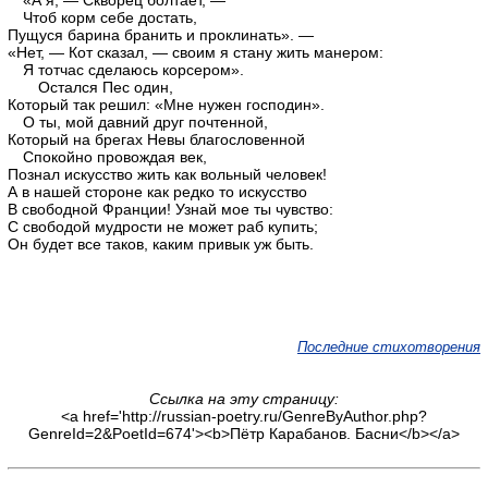
«А я, — Скворец болтает, —
Чтоб корм себе достать,
Пущуся барина бранить и проклинать». —
«Нет, — Кот сказал, — своим я стану жить манером:
Я тотчас сделаюсь корсером».
Остался Пес один,
Который так решил: «Мне нужен господин».
О ты, мой давний друг почтенной,
Который на брегах Невы благословенной
Спокойно провождая век,
Познал искусство жить как вольный человек!
А в нашей стороне как редко то искусство
В свободной Франции! Узнай мое ты чувство:
С свободой мудрости не может раб купить;
Он будет все таков, каким привык уж быть.
Последние стихотворения
Ссылка на эту страницу:
<a href='http://russian-poetry.ru/GenreByAuthor.php?
GenreId=2&PoetId=674'><b>Пётр Карабанов. Басни</b></a>