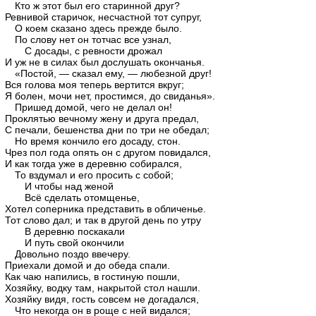
Кто ж этот был его старинной друг?
Ревнивой старичок, несчастной тот супруг,
О коем сказано здесь прежде было.
По слову нет он тотчас все узнал,
С досады, с ревности дрожал
И уж не в силах был дослушать окончанья.
«Постой, — сказал ему, — любезной друг!
Вся голова моя теперь вертится вкруг;
Я болен, мочи нет, простимся, до свиданья».
Пришед домой, чего не делал он!
Проклятью вечному жену и друга предал,
С печали, бешенства дни по три не обедал;
Но время кончило его досаду, стон.
Чрез пол года опять он с другом повидался,
И как тогда уже в деревню собирался,
То вздумал и его просить с собой;
И чтобы над женой
Всё сделать отомщенье,
Хотел соперника представить в обличенье.
Тот слово дал; и так в другой день по утру
В деревню поскакали
И путь свой окончили
Довольно поздо ввечеру.
Приехали домой и до обеда спали.
Как чаю напились, в гостиную пошли,
Хозяйку, водку там, накрытой стол нашли.
Хозяйку видя, гость совсем не догадался,
Что некогда он в роще с ней видался;