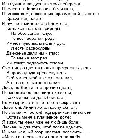
И в лучшем воздухе цветочик сберегал.
Прелестна Лилия своею белизною,
Пригожством, нежностью, сразмерной высотою
Красуется, растет,
И лучше и милей ее в Едеме нет.
Коль испытатели природы
Не обольщают слух,
То все творений роды
Имеют чувства, мысль и дух;
И если баснословы
Движенье дали им и глас:
То мы на этот раз
Им также подражать готовы.
Охотник до цветов в один прекрасный день
В прохладную древесну тень
Сей миленькой цветок поставил,
А те на солнышке оставил.
Досадно Лилии, что прочие цветы,
По мнению ее, все видят красоты,
Какими ясный день блистает;
Ее же мрачна тень от света сокрывает.
Любитель Лилии хотел коснуться ей;
Но Лилия: «Постой! под мрачной тенью сей
Оставь меня в плачевной доле;
Я вижу, ты меня уже не любишь боле:
Ласкаешь для того, чтоб после удалить,
Иными жадный взор цветами веселить». —
«Могу ли, нежно так и пламенно любя,