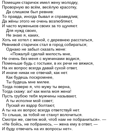
Помещик-старичок имел жену молодку,
Проворную во всём, весёлую красотку,
Да слишком был ревнив:
То правда, иногда бывал и справедлив;
Да жёны этого не очень возлюбляют,
И часто муженьков своих за то щуняют.
Для нужд своих,
Не знаю я, каких,
Хоть не хотел с женой, с деревнею расстаться,
Ревнивой старичок стал в город собираться;
Однако не забыл сказать жене:
«Пожалуй сделай милость мне,
Не очень без меня с мужчинами водися,
Поменьше будь с гостьми, в их речи не вяжися,
На их вопрос всегда давай сухой ответ,
И иначе никак не отвечай, как нет.
Как будешь поскромнее,
Ты будешь мне милее.
Тогда поверю я, что мужу ты верна,
Тогда скажу: ах! как мила моя жена!
Пусть грубою тебя мужчины называют,
А ты исполни мой совет;
Пускай их вздор болтают,
А ты на их вопрос всегда ответствуй нет.
То слыша, за тобой не станут волочиться.
Смотри же, светик мой, чтоб нам не побраниться». —
«Не бойсь, не побранюсь, — жена ему в ответ, —
И буду отвечать на их вопросы нет».