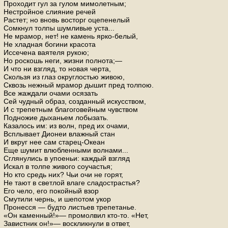
Проходит гул за гулом мимолетным;
Нестройное слияние речей
Растет; но вновь восторг оцепенелый
Сомкнул толпы шумливые уста...
Не мрамор, нет! не камень ярко-белый,
Не хладная богини красота
Иссечена ваятеля рукою;
Но роскошь неги, жизни полнота;—
И что ни взгляд, то новая черта,
Скользя из глаз округлостью живою,
Сквозь нежный мрамор дышит пред толпою.
Все жаждали очами осязать
Сей чудный образ, созданный искусством,
И с трепетным благоговейным чувством
Подножие дыханьем лобызать.
Казалось им: из волн, пред их очами,
Всплывает Дионеи влажный стан
И вкруг нее сам старец-Океан
Еще шумит влюбленными волнами...
Сглянулись в упоеньи: каждый взгляд
Искал в толпе живого соучастья;
Но кто средь них? Чьи очи не горят,
Не тают в светлой влаге сладострастья?
Его чело, его покойный взор
Смутили чернь, и шепотом укор
Пронесся — будто листьев трепетанье.
«Он каменный!»— промолвил кто-то. «Нет,
Завистник он!»— воскликнули в ответ,