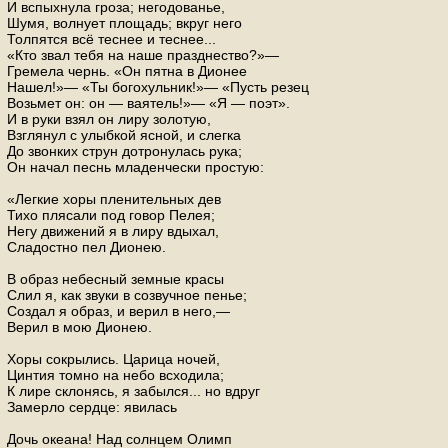
И вспыхнула гроза; негодованье,
Шумя, волнует площадь; вкруг него
Толпятся всё теснее и теснее...
«Кто звал тебя на наше празднество?»—
Гремела чернь. «Он пятна в Дионее
Нашел!»— «Ты богохульник!»— «Пусть резец
Возьмет он: он — ваятель!»— «Я — поэт».
И в руки взял он лиру золотую,
Взглянул с улыбкой ясной, и слегка
До звонких струн дотронулась рука;
Он начал песнь младенчески простую:
«Легкие хоры пленительных дев
Тихо плясали под говор Пелея;
Негу движений я в лиру вдыхал,
Сладостно пел Дионею.
В образ небесный земные красы
Слил я, как звуки в созвучное пенье;
Создал я образ, и верил в него,—
Верил в мою Дионею.
Хоры сокрылись. Царица ночей,
Цинтия томно на небо всходила;
К лире склонясь, я забылся... но вдруг
Замерло сердце: явилась
Дочь океана! Над солнцем Олимп