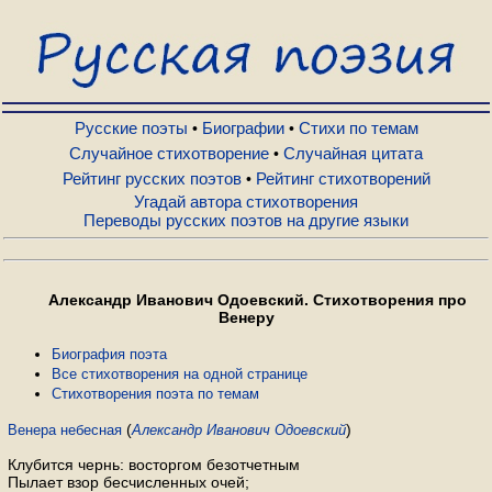
Русские поэты
Биографии
Русские поэты
Биографии
Стихи по темам
•
•
Случайное стихотворение
Случайная цитата
•
Рейтинг русских поэтов
Рейтинг стихотворений
•
Стихи по темам
Угадай автора стихотворения
Переводы русских поэтов на другие языки
Случайное стихотворение
Александр Иванович Одоевский. Стихотворения про
Случайная цитата
Венеру
Биография поэта
Все стихотворения на одной странице
Рейтинг русских поэтов
Стихотворения поэта по темам
(
)
Венера небесная
Александр Иванович Одоевский
Рейтинг стихотворений
Клубится чернь: восторгом безотчетным
Пылает взор бесчисленных очей;