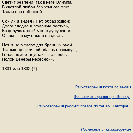
Светит без тени; так в неге Олимпа,
В светлой любви без земного огня
Таяли очи небесной.
Сон ли я видел? Нет, образ живой;
Долго следил я эфирную поступь,
Взор лучезарный мне в душу запал,
С ним — и мученье и сладость.
Нет, я не в силах для бренных очей
Тканью прозрачной облечь неземную;
Голос немеет в устах... но я весь
Полон Венеры небесной».
1831 или 1832 (?)
Стихотворения поэта по темам
Все стихотворения про Венеру
Стихотворения русских поэтов по темам и авторам
Последние стихотворения